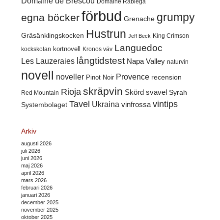
Domaine de Brescou
Domaine Rabiega
förbud
grumpy
egna böcker
Grenache
Hustrun
Gräsänklingskocken
King Crimson
Jeff Beck
Languedoc
kortnovell
kockskolan
Kronos väv
långtidstest
Les Lauzeraies
Napa Valley
naturvin
novell
noveller
Provence
recension
Pinot Noir
skräpvin
Rioja
Skörd
svavel
Syrah
Red Mountain
Tavel
vintips
Ukraina
Systembolaget
vinfrossa
Arkiv
augusti 2026
juli 2026
juni 2026
maj 2026
april 2026
mars 2026
februari 2026
januari 2026
december 2025
november 2025
oktober 2025