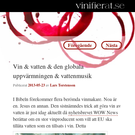
Inläggsnavigering
Föregående
Nästa
Vin & vatten & den globala
uppvärmningen & vattenmusik
Publicerat
2013-05-23
av
Lars Torstenson
I Bibeln förekommer flera berömda vinmakare. Noa är
en. Jesus en annan. Den sistnämndes trick att göra vin av
vatten är just idag aktuellt då
nyhetsbrevet WOW News
berättar om en stor vinproducent som vill att EU ska
tillåta vatten som en tillsats i vin. Detta