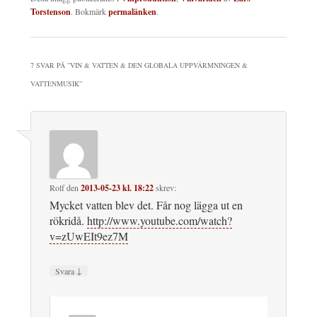
Torstenson
. Bokmärk
permalänken
.
7 SVAR PÅ ”
VIN & VATTEN & DEN GLOBALA UPPVÄRMNINGEN &
VATTENMUSIK
”
Rolf
den
2013-05-23 kl. 18:22
skrev:
Mycket vatten blev det. Får nog lägga ut en
rökridå.
http://www.youtube.com/watch?
v=zUwEIt9ez7M
↓
Svara