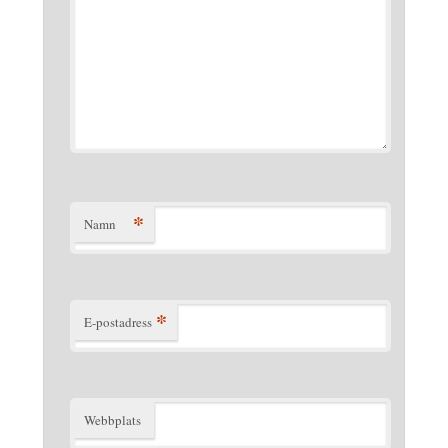
*
Namn
*
E-postadress
Webbplats