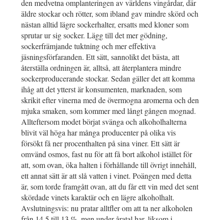
den medvetna omplanteringen av världens vingårdar, där
äldre stockar och rötter, som ibland gav mindre skörd och
nästan alltid lägre sockerhalter, ersatts med kloner som
sprutar ur sig socker. Lägg till det mer gödning,
sockerfrämjande tuktning och mer effektiva
jäsningsförfaranden. Ett sätt, sannolikt det bästa, att
återställa ordningen är, alltså, att återplantera mindre
sockerproducerande stockar. Sedan gäller det att komma
ihåg att det ytterst är konsumenten, marknaden, som
skrikit efter vinerna med de övermogna aromerna och den
mjuka smaken, som kommer med långt gången mognad.
Allteftersom modet börjat svänga och alkoholhalterna
blivit väl höga har många producenter på olika vis
försökt få ner procenthalten på sina viner. Ett sätt är
omvänd osmos, fast nu för att få bort alkohol istället för
att, som ovan, öka halten i förhållande till övrigt innehåll,
ett annat sätt är att slå vatten i vinet. Poängen med detta
är, som torde framgått ovan, att du får ett vin med det sent
skördade vinets karaktär och en lägre alkoholhalt.
Avslutningsvis: nu pratar alltfler om att ta ner alkoholen
från 14,5 till 13 %, men under åratal har, liksom i