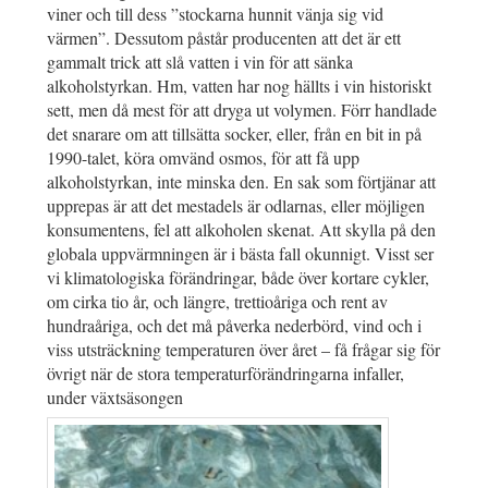
viner och till dess ”stockarna hunnit vänja sig vid
värmen”. Dessutom påstår producenten att det är ett
gammalt trick att slå vatten i vin för att sänka
alkoholstyrkan. Hm, vatten har nog hällts i vin historiskt
sett, men då mest för att dryga ut volymen. Förr handlade
det snarare om att tillsätta socker, eller, från en bit in på
1990-talet, köra omvänd osmos, för att få upp
alkoholstyrkan, inte minska den. En sak som förtjänar att
upprepas är att det mestadels är odlarnas, eller möjligen
konsumentens, fel att alkoholen skenat. Att skylla på den
globala uppvärmningen är i bästa fall okunnigt. Visst ser
vi klimatologiska förändringar, både över kortare cykler,
om cirka tio år, och längre, trettioåriga och rent av
hundraåriga, och det må påverka nederbörd, vind och i
viss utsträckning temperaturen över året – få frågar sig för
övrigt när de stora temperaturförändringarna infaller,
under växtsäsongen