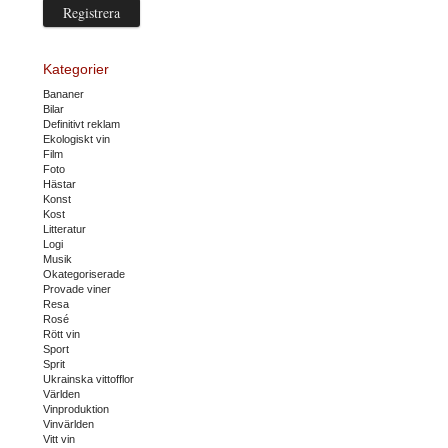
Kategorier
Bananer
Bilar
Definitivt reklam
Ekologiskt vin
Film
Foto
Hästar
Konst
Kost
Litteratur
Logi
Musik
Okategoriserade
Provade viner
Resa
Rosé
Rött vin
Sport
Sprit
Ukrainska vittofflor
Världen
Vinproduktion
Vinvärlden
Vitt vin