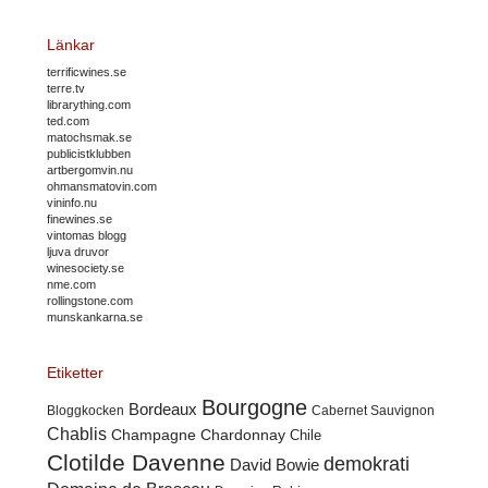
Länkar
terrificwines.se
terre.tv
librarything.com
ted.com
matochsmak.se
publicistklubben
artbergomvin.nu
ohmansmatovin.com
vininfo.nu
finewines.se
vintomas blogg
ljuva druvor
winesociety.se
nme.com
rollingstone.com
munskankarna.se
Etiketter
Bourgogne
Bordeaux
Cabernet Sauvignon
Bloggkocken
Chablis
Champagne
Chardonnay
Chile
Clotilde Davenne
demokrati
David Bowie