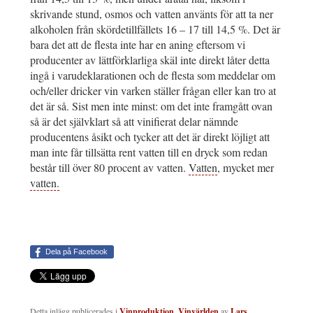
skrivande stund, osmos och vatten använts för att ta ner
alkoholen från skördetillfällets 16 – 17 till 14,5 %. Det är
bara det att de flesta inte har en aning eftersom vi
producenter av lättförklarliga skäl inte direkt låter detta
ingå i varudeklarationen och de flesta som meddelar om
och/eller dricker vin varken ställer frågan eller kan tro at
det är så. Sist men inte minst: om det inte framgått ovan
så är det självklart så att vinifierat delar nämnde
producentens åsikt och tycker att det är direkt löjligt att
man inte får tillsätta rent vatten till en dryck som redan
består till över 80 procent av vatten.
Vatten
, mycket mer
vatten.
Dela på Facebook
Detta inlägg publicerades i
Vinproduktion
,
Vinvärlden
av
Lars