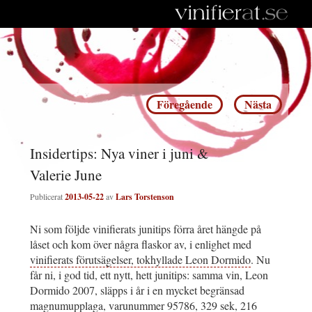
Inläggsnavigering
Föregående
Nästa
Insidertips: Nya viner i juni &
Valerie June
Publicerat
2013-05-22
av
Lars Torstenson
Ni som följde vinifierats junitips förra året hängde på
låset och kom över några flaskor av, i enlighet med
vinifierats förutsägelser, tokhyllade Leon Dormido
. Nu
får ni, i god tid, ett nytt, hett junitips: samma vin, Leon
Dormido 2007, släpps i år i en mycket begränsad
magnumupplaga, varunummer 95786, 329 sek, 216