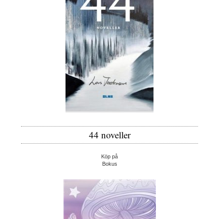
44 noveller
Köp på
Bokus