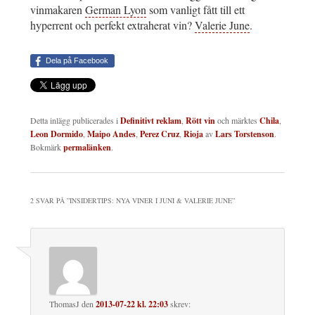
vinmakaren
German Lyon
som vanligt fått till ett
hyperrent och perfekt extraherat vin?
Valerie June
.
Dela på Facebook
Detta inlägg publicerades i
Definitivt reklam
,
Rött vin
och märktes
Chila
,
Leon Dormido
,
Maipo Andes
,
Perez Cruz
,
Rioja
av
Lars Torstenson
.
Bokmärk
permalänken
.
2 SVAR PÅ ”
INSIDERTIPS: NYA VINER I JUNI & VALERIE JUNE
”
ThomasJ
den
2013-07-22 kl. 22:03
skrev: