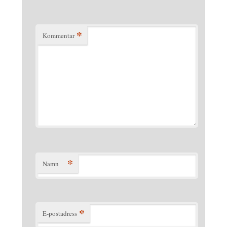
*
Kommentar
*
Namn
*
E-postadress