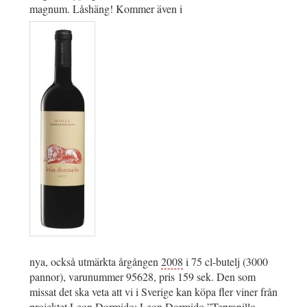
magnum. Låshäng! Kommer även i
nya, också utmärkta årgången
2008
i 75 cl-butelj (3000
pannor), varunummer 95628, pris 159 sek. Den som
missat det ska veta att vi i Sverige kan köpa fler viner från
projektet
Leon Dormido
:
Leon Dormido ”Tepranillo