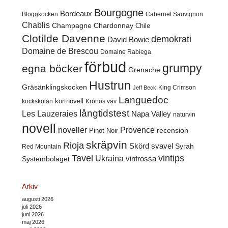
Bourgogne
Bordeaux
Cabernet Sauvignon
Bloggkocken
Chablis
Champagne
Chardonnay
Chile
Clotilde Davenne
demokrati
David Bowie
Domaine de Brescou
Domaine Rabiega
förbud
grumpy
egna böcker
Grenache
Hustrun
Gräsänklingskocken
King Crimson
Jeff Beck
Languedoc
kortnovell
kockskolan
Kronos väv
långtidstest
Les Lauzeraies
Napa Valley
naturvin
novell
noveller
Provence
recension
Pinot Noir
skräpvin
Rioja
Skörd
svavel
Syrah
Red Mountain
Tavel
vintips
Ukraina
Systembolaget
vinfrossa
Arkiv
augusti 2026
juli 2026
juni 2026
maj 2026