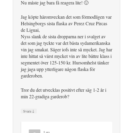
Nu måste jag bara få reagera lite! 🙂
Jag köpte häromveckan det som förmodligen var
Helsingborgs sista flaska av Perez Cruz Pircas
de Liguai,
Nyss slank de sista dropparna ner i svalget av
det som jag tyckte var det bästa sydamerikanska
vin jag smakat. Säger iofs inte så mycket. Jag har
inte hittat så värst mycket vin av lite bättre klass i
segmentet över 125-150 kr. Hursomhelst tänker
jag jaga upp ytterligare någon flaska för
garderoben.
Tror du det utvecklas positivt efter säg 1-2 år i
min 22-gradiga garderob?
↓
Svara
Lars