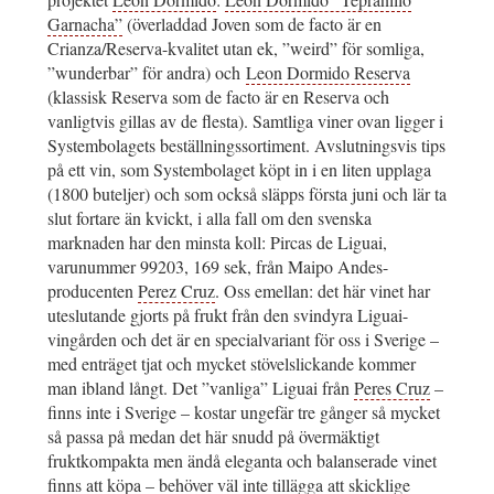
Garnacha”
(överladdad Joven som de facto är en
Crianza/Reserva-kvalitet utan ek, ”weird” för somliga,
”wunderbar” för andra) och
Leon Dormido Reserva
(klassisk Reserva som de facto är en Reserva och
vanligtvis gillas av de flesta). Samtliga viner ovan ligger i
Systembolagets beställningssortiment. Avslutningsvis tips
på ett vin, som Systembolaget köpt in i en liten upplaga
(1800 buteljer) och som också släpps första juni och lär ta
slut fortare än kvickt, i alla fall om den svenska
marknaden har den minsta koll: Pircas de Liguai,
varunummer 99203, 169 sek, från Maipo Andes-
producenten
Perez Cruz
. Oss emellan: det här vinet har
uteslutande gjorts på frukt från den svindyra Liguai-
vingården och det är en specialvariant för oss i Sverige –
med enträget tjat och mycket stövelslickande kommer
man ibland långt. Det ”vanliga” Liguai från
Peres Cruz
–
finns inte i Sverige – kostar ungefär tre gånger så mycket
så passa på medan det här snudd på övermäktigt
fruktkompakta men ändå eleganta och balanserade vinet
finns att köpa – behöver väl inte tillägga att skicklige