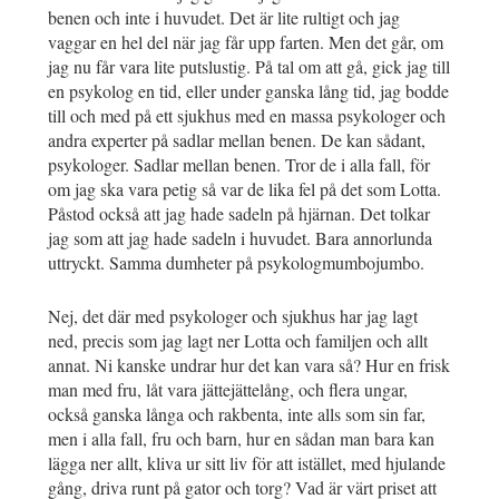
benen och inte i huvudet. Det är lite rultigt och jag
vaggar en hel del när jag får upp farten. Men det går, om
jag nu får vara lite putslustig. På tal om att gå, gick jag till
en psykolog en tid, eller under ganska lång tid, jag bodde
till och med på ett sjukhus med en massa psykologer och
andra experter på sadlar mellan benen. De kan sådant,
psykologer. Sadlar mellan benen. Tror de i alla fall, för
om jag ska vara petig så var de lika fel på det som Lotta.
Påstod också att jag hade sadeln på hjärnan. Det tolkar
jag som att jag hade sadeln i huvudet. Bara annorlunda
uttryckt. Samma dumheter på psykologmumbojumbo.
Nej, det där med psykologer och sjukhus har jag lagt
ned, precis som jag lagt ner Lotta och familjen och allt
annat. Ni kanske undrar hur det kan vara så? Hur en frisk
man med fru, låt vara jättejättelång, och flera ungar,
också ganska långa och rakbenta, inte alls som sin far,
men i alla fall, fru och barn, hur en sådan man bara kan
lägga ner allt, kliva ur sitt liv för att istället, med hjulande
gång, driva runt på gator och torg? Vad är värt priset att