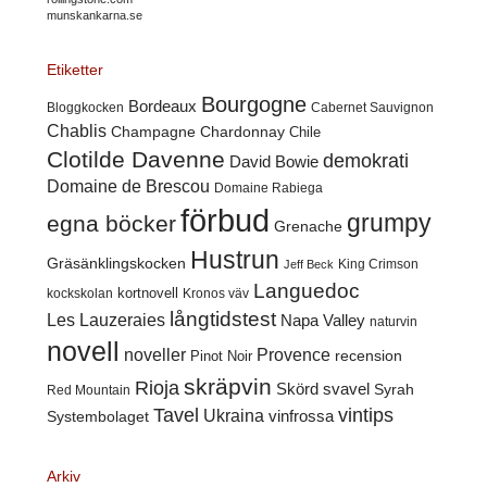
munskankarna.se
Etiketter
Bourgogne
Bordeaux
Cabernet Sauvignon
Bloggkocken
Chablis
Champagne
Chardonnay
Chile
Clotilde Davenne
demokrati
David Bowie
Domaine de Brescou
Domaine Rabiega
förbud
grumpy
egna böcker
Grenache
Hustrun
Gräsänklingskocken
King Crimson
Jeff Beck
Languedoc
kortnovell
kockskolan
Kronos väv
långtidstest
Les Lauzeraies
Napa Valley
naturvin
novell
noveller
Provence
recension
Pinot Noir
skräpvin
Rioja
Skörd
svavel
Syrah
Red Mountain
Tavel
vintips
Ukraina
Systembolaget
vinfrossa
Arkiv