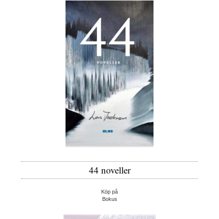
44 noveller
Köp på
Bokus