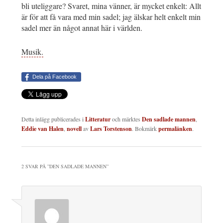
bli uteliggare? Svaret, mina vänner, är mycket enkelt: Allt
är för att få vara med min sadel; jag älskar helt enkelt min
sadel mer än något annat här i världen.
Musik.
Dela på Facebook
Detta inlägg publicerades i
Litteratur
och märktes
Den sadlade mannen
,
Eddie van Halen
,
novell
av
Lars Torstenson
. Bokmärk
permalänken
.
2 SVAR PÅ ”
DEN SADLADE MANNEN
”