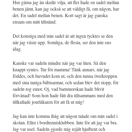
Hur gärna jag än skulle vilja, att fler hade en sadel mellan
benen jämt, kan jag också se att väldigt få, om någon, har
det. En sadel mellan benen. Kort sagt är jag ganska
ensam om mitt tillstånd.
Det konstiga med min sadel är att ingen tycktes se den
när jag växte upp. Somliga, de flesta, ser den inte ens
idag.
Kanske var sadeln mindre när jag var liten. Så den
knappt syntes. Tur för mamma! Tänk annars, när jag
föddes, och huvudet kom ut, och den tunna överkroppen
med sina taniga bäbisarmar, och sedan blev det stopp, för
sadeln tog emot. Oj, vad barnmorskan hade blivit
förvånad! Som hon hade fått dra tillsammans med den
tillkallade jourläkaren för att få ut mig!
Jag kan inte komma ihåg att någon talade om min sadel i
skolan. Eller i bordtennisklubben. Inte för att jag var bra.
Jag var usel. Sadeln gjorde mig rejält hjulbent och