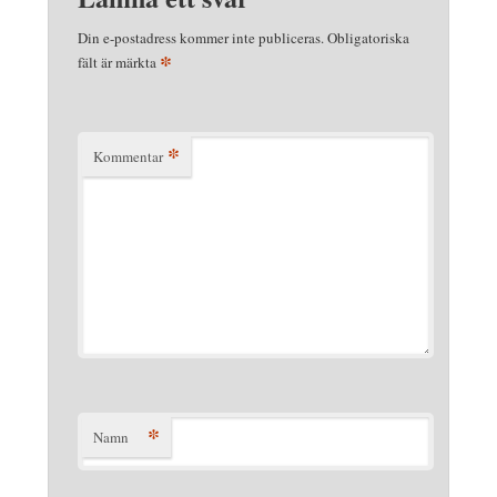
Din e-postadress kommer inte publiceras.
Obligatoriska
*
fält är märkta
*
Kommentar
*
Namn