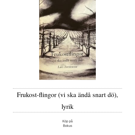
Frukost-flingor (vi ska ändå snart dö),
lyrik
Köp på
Bokus