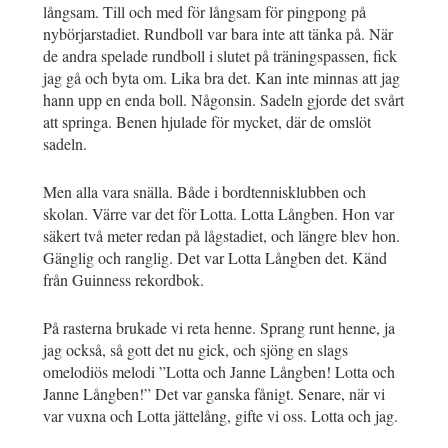
långsam. Till och med för långsam för pingpong på
nybörjarstadiet. Rundboll var bara inte att tänka på. När
de andra spelade rundboll i slutet på träningspassen, fick
jag gå och byta om. Lika bra det. Kan inte minnas att jag
hann upp en enda boll. Någonsin. Sadeln gjorde det svårt
att springa. Benen hjulade för mycket, där de omslöt
sadeln.
Men alla vara snälla. Både i bordtennisklubben och
skolan. Värre var det för Lotta. Lotta Långben. Hon var
säkert två meter redan på lågstadiet, och längre blev hon.
Gänglig och ranglig. Det var Lotta Långben det. Känd
från Guinness rekordbok.
På rasterna brukade vi reta henne. Sprang runt henne, ja
jag också, så gott det nu gick, och sjöng en slags
omelodiös melodi ”Lotta och Janne Långben! Lotta och
Janne Långben!” Det var ganska fånigt. Senare, när vi
var vuxna och Lotta jättelång, gifte vi oss. Lotta och jag.