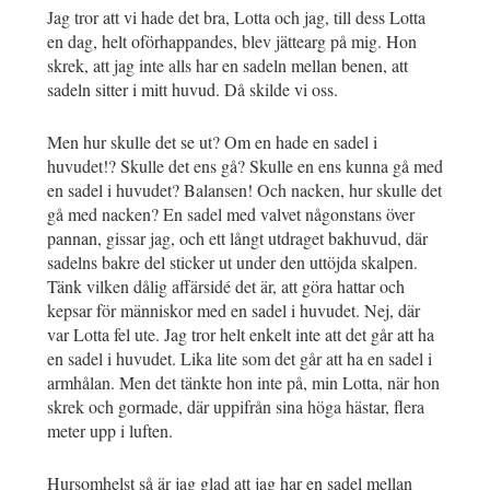
Jag tror att vi hade det bra, Lotta och jag, till dess Lotta
en dag, helt oförhappandes, blev jättearg på mig. Hon
skrek, att jag inte alls har en sadeln mellan benen, att
sadeln sitter i mitt huvud. Då skilde vi oss.
Men hur skulle det se ut? Om en hade en sadel i
huvudet!? Skulle det ens gå? Skulle en ens kunna gå med
en sadel i huvudet? Balansen! Och nacken, hur skulle det
gå med nacken? En sadel med valvet någonstans över
pannan, gissar jag, och ett långt utdraget bakhuvud, där
sadelns bakre del sticker ut under den uttöjda skalpen.
Tänk vilken dålig affärsidé det är, att göra hattar och
kepsar för människor med en sadel i huvudet. Nej, där
var Lotta fel ute. Jag tror helt enkelt inte att det går att ha
en sadel i huvudet. Lika lite som det går att ha en sadel i
armhålan. Men det tänkte hon inte på, min Lotta, när hon
skrek och gormade, där uppifrån sina höga hästar, flera
meter upp i luften.
Hursomhelst så är jag glad att jag har en sadel mellan