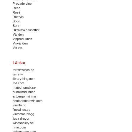
Provade viner
Resa
Rosé
Rött vin
Sport
Sprit
Ukrainska vittofflor
Världen
Vinproduktion
Vinvärlden
Vitt vin
Länkar
terrificwines.se
terre.tv
librarything.com
ted.com
matochsmak.se
publicistklubben
artbergomvin.nu
ohmansmatovin.com
vininfo.nu
finewines.se
vintomas blogg
ljuva druvor
winesociety.se
nme.com
rollingstone.com