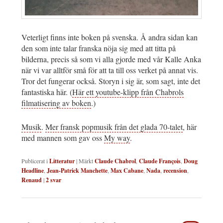
Veterligt finns inte boken på svenska. Å andra sidan kan
den som inte talar franska nöja sig med att titta på
bilderna, precis så som vi alla gjorde med vår Kalle Anka
när vi var alltför små för att ta till oss verket på annat vis.
Tror det fungerar också. Storyn i sig är, som sagt, inte det
fantastiska här. (
Här ett youtube-klipp från Chabrols
filmatisering av boken
.)
Musik
.
Mer fransk popmusik från det glada 70-talet
, här
med mannen som gav oss
My way
.
Publicerat i
Litteratur
|
Märkt
Claude Chabrol
,
Claude François
,
Doug
Headline
,
Jean-Patrick Manchette
,
Max Cabane
,
Nada
,
recension
,
Renaud
|
2
svar