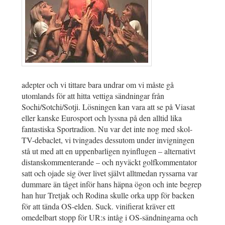
adepter och vi tittare bara undrar om vi måste gå
utomlands för att hitta vettiga sändningar från
Sochi/Sotchi/Sotji. Lösningen kan vara att se på Viasat
eller kanske Eurosport och lyssna på den alltid lika
fantastiska Sportradion. Nu var det inte nog med skol-
TV-debaclet, vi tvingades dessutom under invigningen
stå ut med att en uppenbarligen nyinflugen – alternativt
distanskommenterande – och nyväckt golfkommentator
satt och ojade sig över livet självt alltmedan ryssarna var
dummare än tåget inför hans häpna ögon och inte begrep
han hur Tretjak och Rodina skulle orka upp för backen
för att tända OS-elden. Suck. vinifierat kräver ett
omedelbart stopp för UR:s intåg i OS-sändningarna och