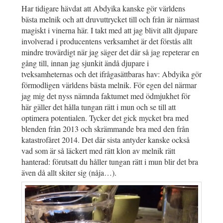
Har tidigare hävdat att Abdyika kanske gör världens
bästa melnik och att druvuttrycket till och från är närmast
magiskt i vinerna här. I takt med att jag blivit allt djupare
involverad i producentens verksamhet är det förstås allt
mindre trovärdigt när jag säger det där så jag repeterar en
gång till, innan jag sjunkit ändå djupare i
tveksamheternas och det ifrågasättbaras hav: Abdyika gör
förmodligen världens bästa melnik. För egen del närmar
jag mig det nyss nämnda faktumet med ödmjukhet för
här gäller det hålla tungan rätt i mun och se till att
optimera potentialen. Tycker det gick mycket bra med
blenden från 2013 och skrämmande bra med den från
katastrofåret 2014. Det där sista antyder kanske också
vad som är så läckert med rätt klon av melnik rätt
hanterad: förutsatt du håller tungan rätt i mun blir det bra
även då allt skiter sig (nåja…).