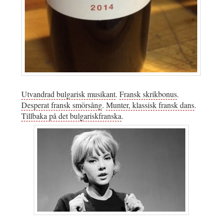
Utvandrad bulgarisk musikant
.
Fransk skrikbonus
.
Desperat fransk smörsång
.
Munter, klassisk fransk dans
.
Tillbaka på det bulgariskfranska
.