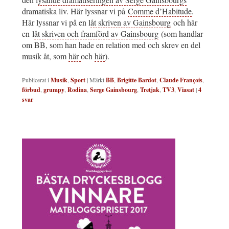
dramatiska liv. Här lyssnar vi på
Comme d’Habitude
.
Här lyssnar vi på en l
åt skriven av Gainsbourg
och här
en l
åt skriven och framförd av Gainsbourg
(som handlar
om BB, som han hade en relation med och skrev en del
musik åt, som
här
och
här
).
Publicerat i
Musik
,
Sport
|
Märkt
BB
,
Brigitte Bardot
,
Claude François
,
förbud
,
grumpy
,
Rodina
,
Serge Gainsbourg
,
Tretjak
,
TV3
,
Viasat
|
4
svar