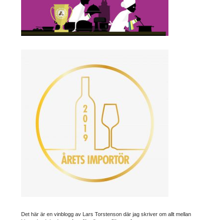
Det här är en vinblogg av Lars Torstenson där jag skriver om allt mellan