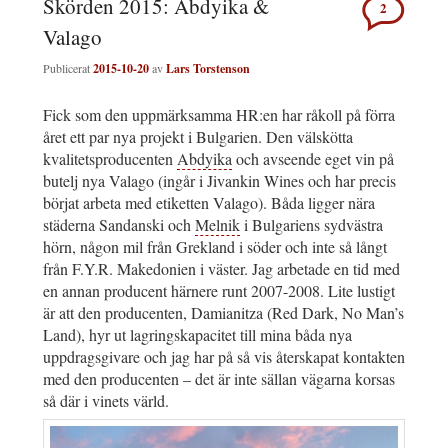
Skörden 2015: Abdyika &
2
Valago
Publicerat
2015-10-20
av
Lars Torstenson
Fick som den uppmärksamma HR:en har råkoll på förra
året ett par nya projekt i Bulgarien. Den välskötta
kvalitetsproducenten
Abdyika
och avseende eget vin på
butelj nya Valago (ingår i Jivankin Wines och har precis
börjat arbeta med etiketten Valago). Båda ligger nära
städerna Sandanski och
Melnik
i Bulgariens sydvästra
hörn, någon mil från Grekland i söder och inte så långt
från F.Y.R. Makedonien i väster. Jag arbetade en tid med
en annan producent härnere runt 2007-2008. Lite lustigt
är att den producenten, Damianitza (Red Dark, No Man’s
Land), hyr ut lagringskapacitet till mina båda nya
uppdragsgivare och jag har på så vis återskapat kontakten
med den producenten – det är inte sällan vägarna korsas
så där i vinets värld.