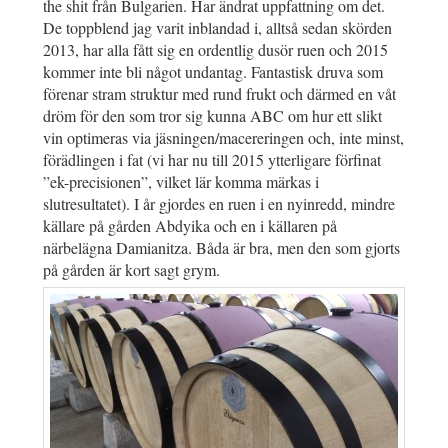
the shit från Bulgarien. Har ändrat uppfattning om det.
De toppblend jag varit inblandad i, alltså sedan skörden
2013, har alla fått sig en ordentlig dusör ruen och 2015
kommer inte bli något undantag. Fantastisk druva som
förenar stram struktur med rund frukt och därmed en våt
dröm för den som tror sig kunna ABC om hur ett slikt
vin optimeras via jäsningen/macereringen och, inte minst,
förädlingen i fat (vi har nu till 2015 ytterligare förfinat
”ek-precisionen”, vilket lär komma märkas i
slutresultatet). I år gjordes en ruen i en nyinredd, mindre
källare på gården Abdyika och en i källaren på
närbelägna Damianitza. Båda är bra, men den som gjorts
på gården är kort sagt grym.