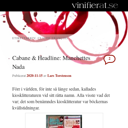
ETIKETTARKIV:
CLAUDE FRANÇOIS
Cabane & Headline: Manchettes
2
Nada
Publicerat
2020-11-15
av
Lars Torstenson
Förr i världen, för inte så länge sedan, kallades
kiosklitteraturen vid sitt rätta namn. Alla visste vad det
var; det som benämndes kiosklitteratur var böckernas
kvällstidningar.