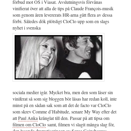
förbud mot OS i Viasat. Avslutningsvis förvånas
vinifierat över att alla de tips på Claude François-musik
som genom åren levererats HR-arna gått flera av dessa
förbi. Således dök plötsligt CloClo upp som en slags
nyhet i svenska
sociala medier igår. Mycket bra, men den som läser sin
viniferat så som sig bloggen bör läsas har redan koll, inte
minst på en sådan sak som att det de facto var CloClo
som skrev Comme d’Habitude, senare My Way efter det
att
Paul Anka
krånglat till den. Passar på att tipsa om
filmen om CloClo
samt, filmen vi slagit många slag för,
den l
ysande dramatiseringen av Serge Gainsbourgs