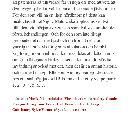
att patenteras så tillsvidare får vi nöja oss med att veta att
den bygger på ett urval Lallemand-isolerade jäststammar.
För den som vill ha en liten nördknorr på detta kan
meddelas att LalVigne Mature ska appliceras vid två
tillfällen: vid början av véraison samt två veckor efter den
första behandlingen. Och för den som inte riktigt
greppade det där med jäst och nu tror att detta är
ytterligare ett bevis för genmanipulation och kemisk
krigföring inom vinbruket kan meddelas att detta handlar
om grundläggande biologi – sedan kan man förstås ha
invändningar också mot det, men det är en annan historia
och därmed inlägg. Eftersom Audrey
igår
gjorde succé
hos ett fåtal högljudda HR kommer här ett yé-yépotpurri:
1
,
2
,
3
,
4
,
5
,
6
,
7
.
Publicerat i
Musik
,
Vinproduktion
,
Vinvärlden
|
Märkt
Audrey
,
Claude
François
,
Doing Time
,
France Gall
,
Francoise Hardy
,
Serge
Gainsbourg
,
Sylvie Vartan
,
yé-yé
|
Lämna ett svar