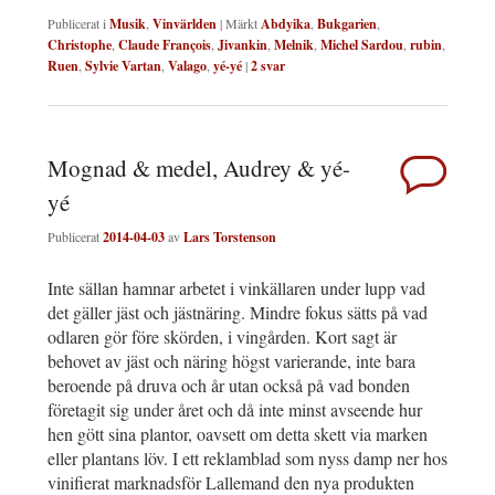
Publicerat i
Musik
,
Vinvärlden
|
Märkt
Abdyika
,
Bukgarien
,
Christophe
,
Claude François
,
Jivankin
,
Melnik
,
Michel Sardou
,
rubin
,
Ruen
,
Sylvie Vartan
,
Valago
,
yé-yé
|
2
svar
Mognad & medel, Audrey & yé-
yé
Publicerat
2014-04-03
av
Lars Torstenson
Inte sällan hamnar arbetet i vinkällaren under lupp vad
det gäller jäst och jästnäring. Mindre fokus sätts på vad
odlaren gör före skörden, i vingården. Kort sagt är
behovet av jäst och näring högst varierande, inte bara
beroende på druva och år utan också på vad bonden
företagit sig under året och då inte minst avseende hur
hen gött sina plantor, oavsett om detta skett via marken
eller plantans löv. I ett reklamblad som nyss damp ner hos
vinifierat marknadsför Lallemand den nya produkten