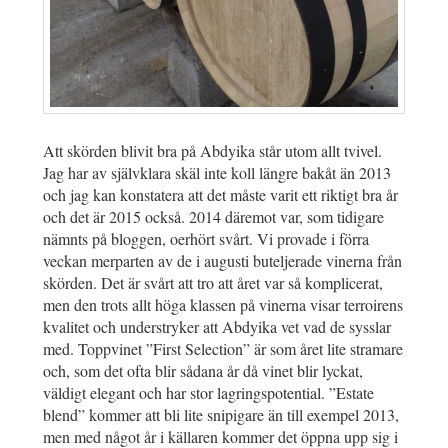
Att skörden blivit bra på Abdyika står utom allt tvivel.
Jag har av självklara skäl inte koll längre bakåt än 2013
och jag kan konstatera att det måste varit ett riktigt bra år
och det är 2015 också. 2014 däremot var, som tidigare
nämnts på bloggen, oerhört svårt. Vi provade i förra
veckan merparten av de i augusti buteljerade vinerna från
skörden. Det är svårt att tro att året var så komplicerat,
men den trots allt höga klassen på vinerna visar terroirens
kvalitet och understryker att Abdyika vet vad de sysslar
med. Toppvinet ”First Selection” är som året lite stramare
och, som det ofta blir sådana år då vinet blir lyckat,
väldigt elegant och har stor lagringspotential. ”Estate
blend” kommer att bli lite snipigare än till exempel 2013,
men med något år i källaren kommer det öppna upp sig i