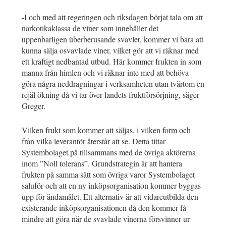
-I och med att regeringen och riksdagen börjat tala om att
narkotikaklassa de viner som innehåller det
uppenbarligen überberusande svavlet, kommer vi bara att
kunna sälja osvavlade viner, vilket gör att vi räknar med
ett kraftigt nedbantad utbud. Här kommer frukten in som
manna från himlen och vi räknar inte med att behöva
göra några neddragningar i verksamheten utan tvärtom en
rejäl ökning då vi tar över landets fruktförsörjning, säger
Greger.
Vilken frukt som kommer att säljas, i vilken form och
från vilka leverantör återstår att se. Detta tittar
Systembolaget på tillsammans med de övriga aktörerna
inom ”Noll tolerans”. Grundstrategin är att hantera
frukten på samma sätt som övriga varor Systembolaget
saluför och att en ny inköpsorganisation kommer byggas
upp för ändamålet. Ett alternativ är att vidareutbilda den
existerande inköpsorganisationen då den kommer få
mindre att göra när de svavlade vinerna försvinner ur