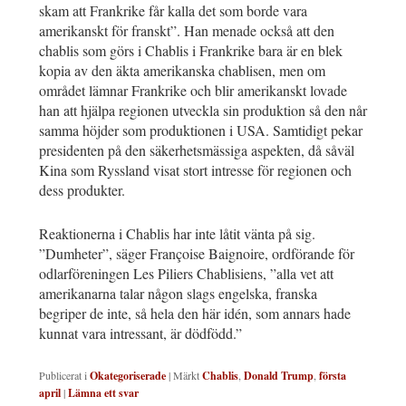
skam att Frankrike får kalla det som borde vara
amerikanskt för franskt”. Han menade också att den
chablis som görs i Chablis i Frankrike bara är en blek
kopia av den äkta amerikanska chablisen, men om
området lämnar Frankrike och blir amerikanskt lovade
han att hjälpa regionen utveckla sin produktion så den når
samma höjder som produktionen i USA. Samtidigt pekar
presidenten på den säkerhetsmässiga aspekten, då såväl
Kina som Ryssland visat stort intresse för regionen och
dess produkter.
Reaktionerna i Chablis har inte låtit vänta på sig.
”Dumheter”, säger Françoise Baignoire, ordförande för
odlarföreningen Les Piliers Chablisiens, ”alla vet att
amerikanarna talar någon slags engelska, franska
begriper de inte, så hela den här idén, som annars hade
kunnat vara intressant, är dödfödd.”
Publicerat i
Okategoriserade
|
Märkt
Chablis
,
Donald Trump
,
första
april
|
Lämna ett svar