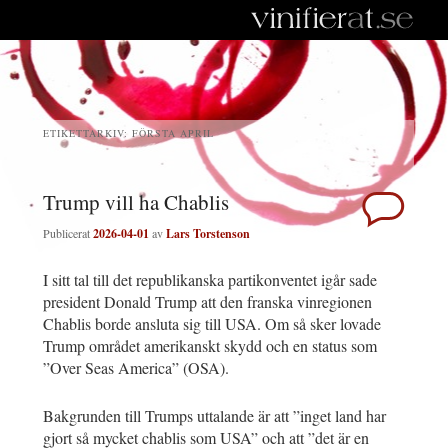
ETIKETTARKIV:
FÖRSTA APRIL
Trump vill ha Chablis
Publicerat
2026-04-01
av
Lars Torstenson
I sitt tal till det republikanska partikonventet igår sade
president Donald Trump att den franska vinregionen
Chablis borde ansluta sig till USA. Om så sker lovade
Trump området amerikanskt skydd och en status som
”Over Seas America” (OSA).
Bakgrunden till Trumps uttalande är att ”inget land har
gjort så mycket chablis som USA” och att ”det är en