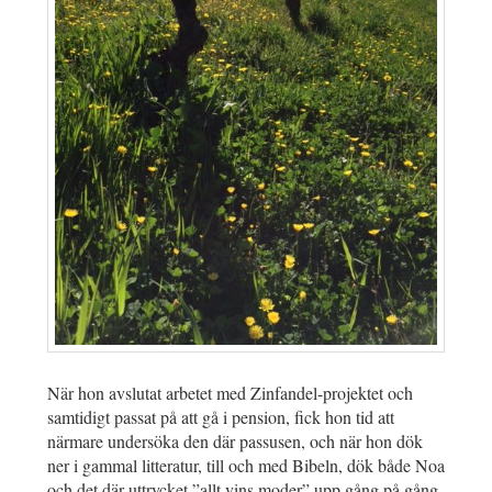
När hon avslutat arbetet med Zinfandel-projektet och
samtidigt passat på att gå i pension, fick hon tid att
närmare undersöka den där passusen, och när hon dök
ner i gammal litteratur, till och med Bibeln, dök både Noa
och det där uttrycket ”allt vins moder” upp gång på gång.