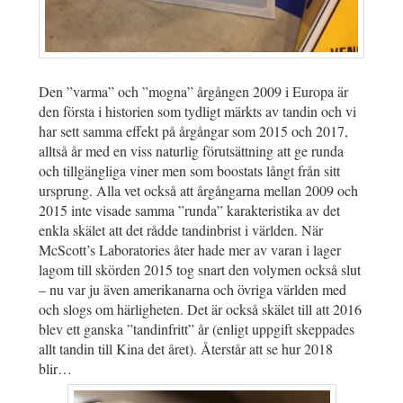
Den ”varma” och ”mogna” årgången 2009 i Europa är
den första i historien som tydligt märkts av tandin och vi
har sett samma effekt på årgångar som 2015 och 2017,
alltså år med en viss naturlig förutsättning att ge runda
och tillgängliga viner men som boostats långt från sitt
ursprung. Alla vet också att årgångarna mellan 2009 och
2015 inte visade samma ”runda” karakteristika av det
enkla skälet att det rådde tandinbrist i världen. När
McScott’s Laboratories åter hade mer av varan i lager
lagom till skörden 2015 tog snart den volymen också slut
– nu var ju även amerikanarna och övriga världen med
och slogs om härligheten. Det är också skälet till att 2016
blev ett ganska ”tandinfritt” år (enligt uppgift skeppades
allt tandin till Kina det året). Återstår att se hur 2018
blir…