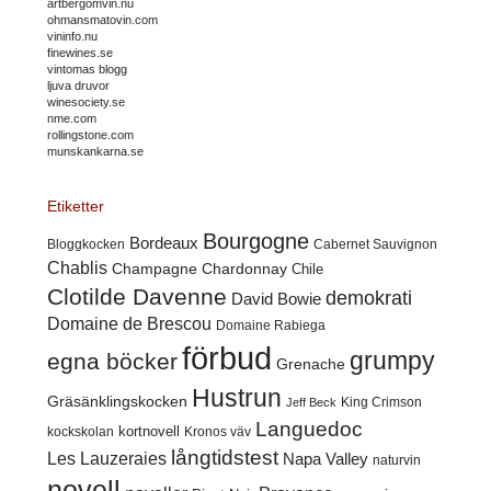
artbergomvin.nu
ohmansmatovin.com
vininfo.nu
finewines.se
vintomas blogg
ljuva druvor
winesociety.se
nme.com
rollingstone.com
munskankarna.se
Etiketter
Bourgogne
Bordeaux
Cabernet Sauvignon
Bloggkocken
Chablis
Champagne
Chardonnay
Chile
Clotilde Davenne
demokrati
David Bowie
Domaine de Brescou
Domaine Rabiega
förbud
grumpy
egna böcker
Grenache
Hustrun
Gräsänklingskocken
King Crimson
Jeff Beck
Languedoc
kortnovell
kockskolan
Kronos väv
långtidstest
Les Lauzeraies
Napa Valley
naturvin
novell