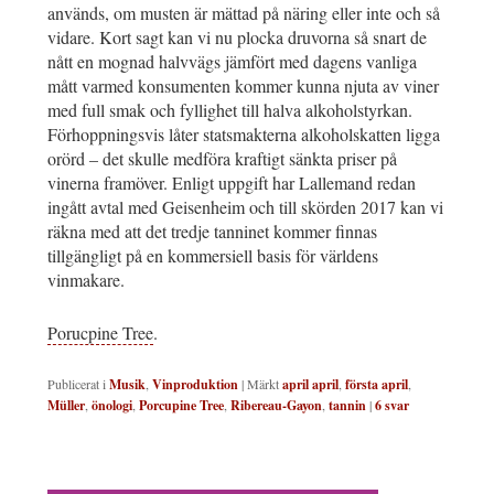
används, om musten är mättad på näring eller inte och så
vidare. Kort sagt kan vi nu plocka druvorna så snart de
nått en mognad halvvägs jämfört med dagens vanliga
mått varmed konsumenten kommer kunna njuta av viner
med full smak och fyllighet till halva alkoholstyrkan.
Förhoppningsvis låter statsmakterna alkoholskatten ligga
orörd – det skulle medföra kraftigt sänkta priser på
vinerna framöver. Enligt uppgift har Lallemand redan
ingått avtal med Geisenheim och till skörden 2017 kan vi
räkna med att det tredje tanninet kommer finnas
tillgängligt på en kommersiell basis för världens
vinmakare.
Porucpine Tree
.
Publicerat i
Musik
,
Vinproduktion
|
Märkt
april april
,
första april
,
Müller
,
önologi
,
Porcupine Tree
,
Ribereau-Gayon
,
tannin
|
6
svar