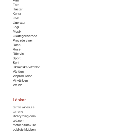
Film
Foto
Hästar
Konst
Kost
Litteratur
Logi
Musik
Okategoriserade
Provade viner
Resa
Rosé
Rött vin
Sport
Sprit
Ukrainska vittofflor
Världen
Vinproduktion
Vinvärlden
Vitt vin
Länkar
terrificwines.se
terre.tv
librarything.com
ted.com
matochsmak.se
publicistklubben