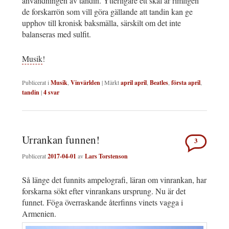
användningen av tandin. Ytterligare ett skäl är rimligen
de forskarrön som vill göra gällande att tandin kan ge
upphov till kronisk baksmälla, särskilt om det inte
balanseras med sulfit.
Musik
!
Publicerat i
Musik
,
Vinvärlden
|
Märkt
april april
,
Beatles
,
första april
,
tandin
|
4
svar
Urrankan funnen!
3
Publicerat
2017-04-01
av
Lars Torstenson
Så länge det funnits ampelografi, läran om vinrankan, har
forskarna sökt efter vinrankans ursprung. Nu är det
funnet. Föga överraskande återfinns vinets vagga i
Armenien.