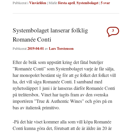
Publicerat i
Vinvärlden
|
Märkt
första april
,
Systembolaget
|
5
svar
Systembolaget lanserar folklig
3
Romanée Conti
Publicerat
2019-04-01
av
Lars Torstenson
Efter de bråk som uppstått kring det fåtal buteljer
”Romanée Conti” som Systembolaget varje år får sälja,
har monopolet bestämt sig för att ge folket det folket vill
ha, det vill säga Romanée Conti. I samband med
nyhetssläppet 1 juni i år lanseras därför Romanée Conti
på trelitersbox. Vinet har tagits fram av den svenska
importören ”True & Authentic Wines” och görs på en
bas av italiensk primitivo.
-På det här viset kommer alla som vill köpa Romanée
Conti kunna göra det, förutsatt att de är äldre än 20 år