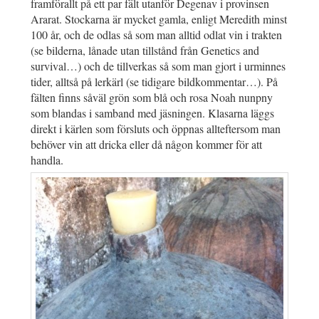
framförallt på ett par fält utanför Degenav i provinsen
Ararat. Stockarna är mycket gamla, enligt Meredith minst
100 år, och de odlas så som man alltid odlat vin i trakten
(se bilderna, lånade utan tillstånd från Genetics and
survival…) och de tillverkas så som man gjort i urminnes
tider, alltså på lerkärl (se tidigare bildkommentar…). På
fälten finns såväl grön som blå och rosa Noah nunpny
som blandas i samband med jäsningen. Klasarna läggs
direkt i kärlen som försluts och öppnas allteftersom man
behöver vin att dricka eller då någon kommer för att
handla.