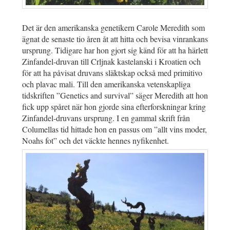
Det är den amerikanska genetikern Carole Meredith som
ägnat de senaste tio åren åt att hitta och bevisa vinrankans
ursprung. Tidigare har hon gjort sig känd för att ha härlett
Zinfandel-druvan till Crljnak kastelanski i Kroatien och
för att ha påvisat druvans släktskap också med primitivo
och plavac mali. Till den amerikanska vetenskapliga
tidskriften ”Genetics and survival” säger Meredith att hon
fick upp spåret när hon gjorde sina efterforskningar kring
Zinfandel-druvans ursprung. I en gammal skrift från
Columellas tid hittade hon en passus om ”allt vins moder,
Noahs fot” och det väckte hennes nyfikenhet.