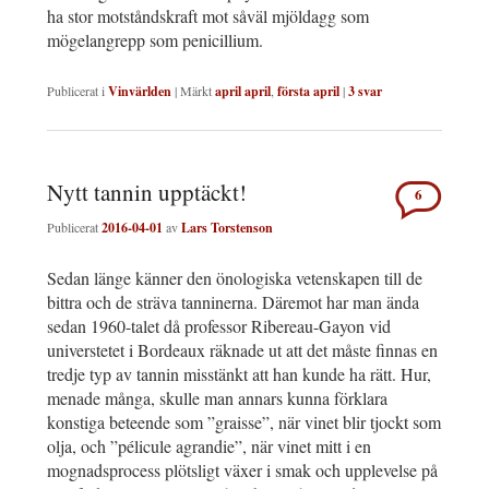
ha stor motståndskraft mot såväl mjöldagg som
mögelangrepp som penicillium.
Publicerat i
Vinvärlden
|
Märkt
april april
,
första april
|
3
svar
Nytt tannin upptäckt!
6
Publicerat
2016-04-01
av
Lars Torstenson
Sedan länge känner den önologiska vetenskapen till de
bittra och de sträva tanninerna. Däremot har man ända
sedan 1960-talet då professor Ribereau-Gayon vid
universtetet i Bordeaux räknade ut att det måste finnas en
tredje typ av tannin misstänkt att han kunde ha rätt. Hur,
menade många, skulle man annars kunna förklara
konstiga beteende som ”graisse”, när vinet blir tjockt som
olja, och ”pélicule agrandie”, när vinet mitt i en
mognadsprocess plötsligt växer i smak och upplevelse på