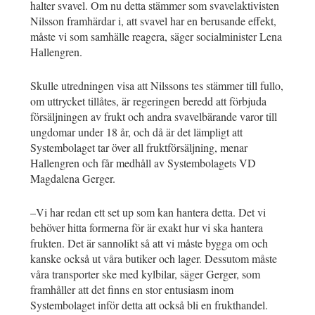
halter svavel. Om nu detta stämmer som svavelaktivisten
Nilsson framhärdar i, att svavel har en berusande effekt,
måste vi som samhälle reagera, säger socialminister Lena
Hallengren.
Skulle utredningen visa att Nilssons tes stämmer till fullo,
om uttrycket tillåtes, är regeringen beredd att förbjuda
försäljningen av frukt och andra svavelbärande varor till
ungdomar under 18 år, och då är det lämpligt att
Systembolaget tar över all fruktförsäljning, menar
Hallengren och får medhåll av Systembolagets VD
Magdalena Gerger.
–Vi har redan ett set up som kan hantera detta. Det vi
behöver hitta formerna för är exakt hur vi ska hantera
frukten. Det är sannolikt så att vi måste bygga om och
kanske också ut våra butiker och lager. Dessutom måste
våra transporter ske med kylbilar, säger Gerger, som
framhåller att det finns en stor entusiasm inom
Systembolaget inför detta att också bli en frukthandel.