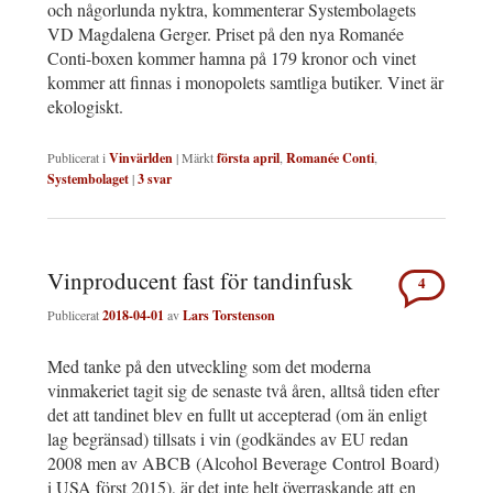
och någorlunda nyktra, kommenterar Systembolagets
VD Magdalena Gerger. Priset på den nya Romanée
Conti-boxen kommer hamna på 179 kronor och vinet
kommer att finnas i monopolets samtliga butiker. Vinet är
ekologiskt.
Publicerat i
Vinvärlden
|
Märkt
första april
,
Romanée Conti
,
Systembolaget
|
3
svar
Vinproducent fast för tandinfusk
4
Publicerat
2018-04-01
av
Lars Torstenson
Med tanke på den utveckling som det moderna
vinmakeriet tagit sig de senaste två åren, alltså tiden efter
det att tandinet blev en fullt ut accepterad (om än enligt
lag begränsad) tillsats i vin (godkändes av EU redan
2008 men av ABCB (Alcohol Beverage Control Board)
i USA först 2015), är det inte helt överraskande att en