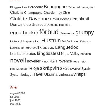
Bourgogne
Bordeaux
Cabernet Sauvignon
Bloggkocken
Chablis
Champagne
Chardonnay
Chile
Clotilde Davenne
demokrati
David Bowie
Domaine de Brescou
Domaine Rabiega
förbud
grumpy
egna böcker
Grenache
Hustrun
Gräsänklingskocken
King Crimson
Jeff Beck
Languedoc
kortnovell
kockskolan
Kronos väv
långtidstest
Les Lauzeraies
Napa Valley
naturvin
novell
noveller
Provence
recension
Pinot Noir
skräpvin
Rioja
Skörd
svavel
Syrah
Red Mountain
Tavel
vintips
Ukraina
Systembolaget
vinfrossa
Arkiv
augusti 2026
juli 2026
juni 2026
maj 2026