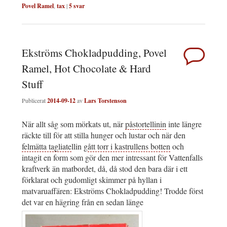
Povel Ramel
,
tax
|
5
svar
Ekströms Chokladpudding, Povel
Ramel, Hot Chocolate & Hard
Stuff
Publicerat
2014-09-12
av
Lars Torstenson
När allt såg som mörkats ut, när
påstortellinin
inte längre
räckte till för att stilla hunger och lustar och när den
felmätta tagliate
llin g
ått torr i kastrullens botten
och
intagit en form som gör den mer intressant för Vattenfalls
kraftverk än matbordet, då, då stod den bara där i ett
förklarat och gudomligt skimmer på hyllan i
matvaruaffären: Ekströms Chokladpudding! Trodde först
det var en hägring från en sedan länge