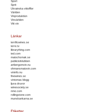
Sport
Sprit
Ukrainska vittofflor
Världen
Vinproduktion
Vinvärlden
Vitt vin
Länkar
terrificwines.se
terre.tv
librarything.com
ted.com
matochsmak.se
publicistklubben
artbergomvin.nu
ohmansmatovin.com
vininfo.nu
finewines.se
vintomas blogg
ljuva druvor
winesociety.se
nme.com
rollingstone.com
munskankarna.se
Etiketter