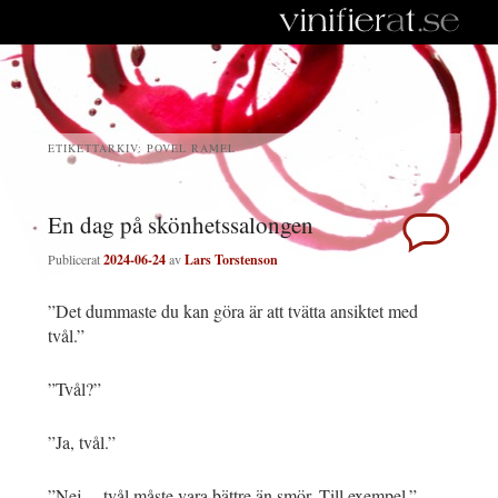
ETIKETTARKIV:
POVEL RAMEL
En dag på skönhetssalongen
Publicerat
2024-06-24
av
Lars Torstenson
”Det dummaste du kan göra är att tvätta ansiktet med
tvål.”
”Tvål?”
”Ja, tvål.”
”Nej… tvål måste vara bättre än smör. Till exempel.”