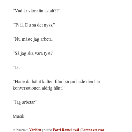
”Vad är värre än asfalt??”
”Tvål. Du sa det nyss.”
”Nu måste jag arbeta.
”Så jag ska vara tyst?”
”Ja.”
”Hade du hållit käften från början hade den här
konversationen aldrig hänt.”
”Jag arbetar.”
Musik.
Publicerat i
Världen
|
Märkt
Povel Ramel
,
tvål
|
Lämna ett svar