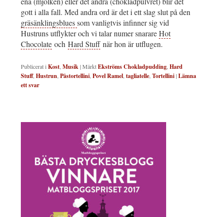
ena (mjölken) eller det andra (chokladpulvret) blir det
gott i alla fall. Med andra ord är det i ett slag slut på den
gräsänklingsblues
som vanligtvis infinner sig vid
Hustruns utflykter och vi talar numer snarare
Hot
Chocolate
och
Hard Stuff
när hon är utflugen.
Publicerat i
Kost
,
Musik
|
Märkt
Ekströms Chokladpudding
,
Hard
Stuff
,
Hustrun
,
Påstortellini
,
Povel Ramel
,
tagliatelle
,
Tortellini
|
Lämna
ett svar