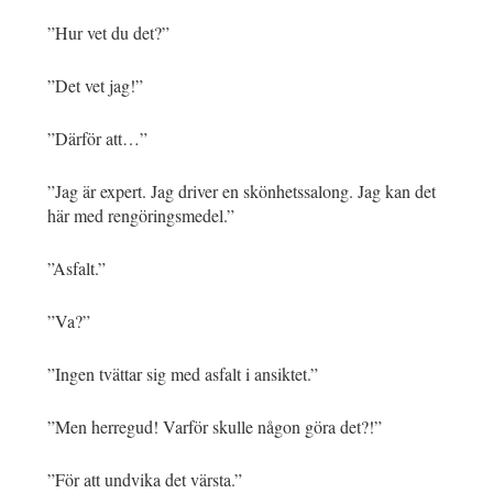
”Hur vet du det?”
”Det vet jag!”
”Därför att…”
”Jag är expert. Jag driver en skönhetssalong. Jag kan det
här med rengöringsmedel.”
”Asfalt.”
”Va?”
”Ingen tvättar sig med asfalt i ansiktet.”
”Men herregud! Varför skulle någon göra det?!”
”För att undvika det värsta.”