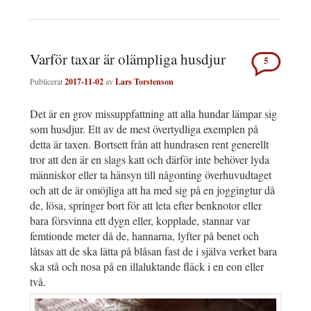
Varför taxar är olämpliga husdjur
5
Publicerat
2017-11-02
av
Lars Torstenson
Det är en grov missuppfattning att alla hundar lämpar sig
som husdjur. Ett av de mest övertydliga exemplen på
detta är taxen. Bortsett från att hundrasen rent generellt
tror att den är en slags katt och därför inte behöver lyda
människor eller ta hänsyn till någonting överhuvudtaget
och att de är omöjliga att ha med sig på en joggingtur då
de, lösa, springer bort för att leta efter benknotor eller
bara försvinna ett dygn eller, kopplade, stannar var
femtionde meter då de, hannarna, lyfter på benet och
låtsas att de ska lätta på blåsan fast de i själva verket bara
ska stå och nosa på en illaluktande fläck i en eon eller
två.