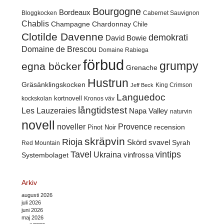
Bourgogne
Bordeaux
Cabernet Sauvignon
Bloggkocken
Chablis
Champagne
Chardonnay
Chile
Clotilde Davenne
demokrati
David Bowie
Domaine de Brescou
Domaine Rabiega
förbud
grumpy
egna böcker
Grenache
Hustrun
Gräsänklingskocken
King Crimson
Jeff Beck
Languedoc
kortnovell
kockskolan
Kronos väv
långtidstest
Les Lauzeraies
Napa Valley
naturvin
novell
noveller
Provence
recension
Pinot Noir
skräpvin
Rioja
Skörd
svavel
Syrah
Red Mountain
Tavel
vintips
Ukraina
Systembolaget
vinfrossa
Arkiv
augusti 2026
juli 2026
juni 2026
maj 2026