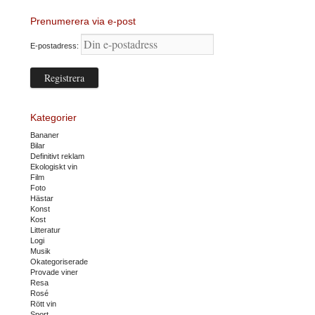
Prenumerera via e-post
E-postadress:
Kategorier
Bananer
Bilar
Definitivt reklam
Ekologiskt vin
Film
Foto
Hästar
Konst
Kost
Litteratur
Logi
Musik
Okategoriserade
Provade viner
Resa
Rosé
Rött vin
Sport