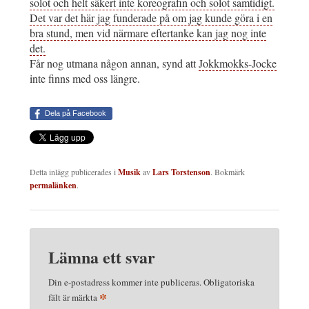
solot och helt säkert inte koreografin och solot samtidigt.
Det var det här jag funderade på om jag kunde göra i en
bra stund, men vid närmare eftertanke kan jag nog inte
det.
Får nog utmana någon annan, synd att
Jokkmokks-Jocke
inte finns med oss längre.
Dela på Facebook
Detta inlägg publicerades i
Musik
av
Lars Torstenson
. Bokmärk
permalänken
.
Lämna ett svar
Din e-postadress kommer inte publiceras.
Obligatoriska
*
fält är märkta