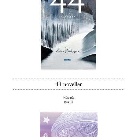
44 noveller
Köp på
Bokus