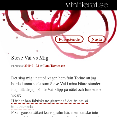
Inläggsnavigering
Föregående
Nästa
Steve Vai vs Mig
Publicerat
2010-01-03
av
Lars Torstenson
Det slog mig i natt på vägen hem från Torino att jag
borde kunna spela som Steve Vai i mina bättre stunder.
Idag tittade jag på lite Vai-klipp på nätet och funderade
vidare.
Här har han faktiskt tre gitarrer så det är inte så
imponerande.
Fixar ganska säkert koreografin här, men kanske inte