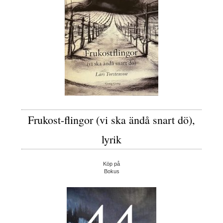
Frukost-flingor (vi ska ändå snart dö),
lyrik
Köp på
Bokus