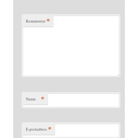
*
Kommentar
*
Namn
*
E-postadress