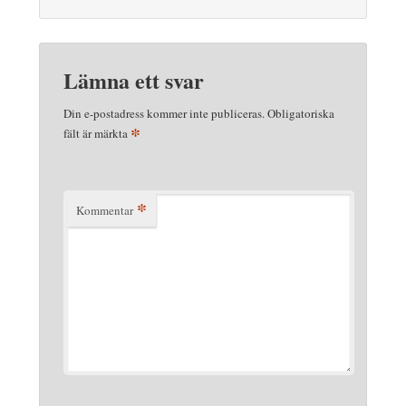
Lämna ett svar
Din e-postadress kommer inte publiceras.
Obligatoriska
*
fält är märkta
*
Kommentar