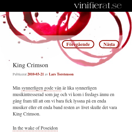
Inläggsnavigering
Föregående
Nästa
King Crimson
Publicerat
2010-03-21
av
Lars Torstenson
Min
synnerligen gode vän
är lika synnerligen
musikintresserad som jag och vi kom i fredags ännu en
gång fram till att om vi bara fick lyssna på en enda
musiker eller ett enda band resten av livet skulle det vara
King Crimson.
In the wake of Poseidon