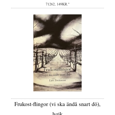
71262, 149KR."
Frukost-flingor (vi ska ändå snart dö),
lyrik