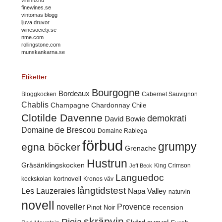
vininfo.nu
finewines.se
vintomas blogg
ljuva druvor
winesociety.se
nme.com
rollingstone.com
munskankarna.se
Etiketter
Bourgogne
Bordeaux
Cabernet Sauvignon
Bloggkocken
Chablis
Champagne
Chardonnay
Chile
Clotilde Davenne
demokrati
David Bowie
Domaine de Brescou
Domaine Rabiega
förbud
grumpy
egna böcker
Grenache
Hustrun
Gräsänklingskocken
King Crimson
Jeff Beck
Languedoc
kortnovell
kockskolan
Kronos väv
långtidstest
Les Lauzeraies
Napa Valley
naturvin
novell
noveller
Provence
recension
Pinot Noir
skräpvin