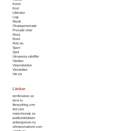
Konst
Kost
Litteratur
Logi
Musik
Okategoriserade
Provade viner
Resa
Rosé
Rött vin
Sport
Sprit
Ukrainska vittofflor
Världen
Vinproduktion
Vinvärlden
Vitt vin
Länkar
terrificwines.se
terre.tv
librarything.com
ted.com
matochsmak.se
publicistklubben
artbergomvin.nu
ohmansmatovin.com