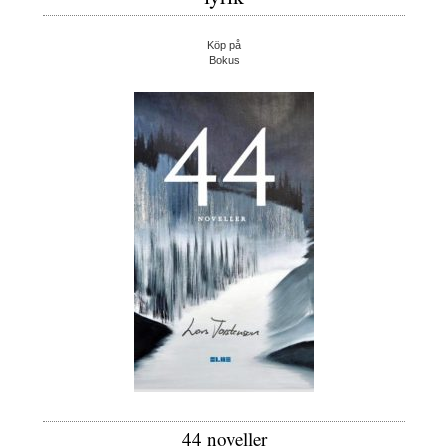
Köp på
Bokus
44 noveller