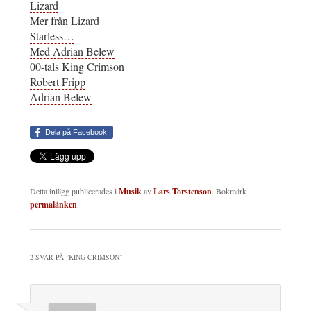
Lizard
Mer från Lizard
Starless…
Med Adrian Belew
00-tals King Crimson
Robert Fripp
Adrian Belew
Dela på Facebook
Detta inlägg publicerades i
Musik
av
Lars Torstenson
. Bokmärk
permalänken
.
2 SVAR PÅ ”
KING CRIMSON
”