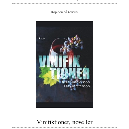
Köp den på Adlibris
Vinifiktioner, noveller