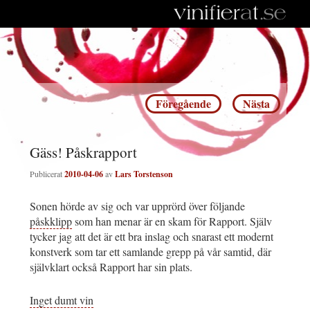
Inläggsnavigering
Föregående
Nästa
Gäss! Påskrapport
Publicerat
2010-04-06
av
Lars Torstenson
Sonen hörde av sig och var upprörd över följande
påskklipp
som han menar är en skam för Rapport. Själv
tycker jag att det är ett bra inslag och snarast ett modernt
konstverk som tar ett samlande grepp på vår samtid, där
självklart också Rapport har sin plats.
Inget dumt vin