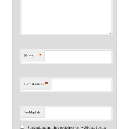
*
Namn
*
E-postadress
Webbplats
Spara mitt namn, min e-postadress och webbplats i denna