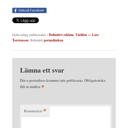
Dela på Facebook
Detta inlägg publicerades i
Definitivt reklam
,
Världen
av
Lars
Torstenson
. Bokmärk
permalänken
.
Lämna ett svar
Din e-postadress kommer inte publiceras.
Obligatoriska
*
fält är märkta
*
Kommentar