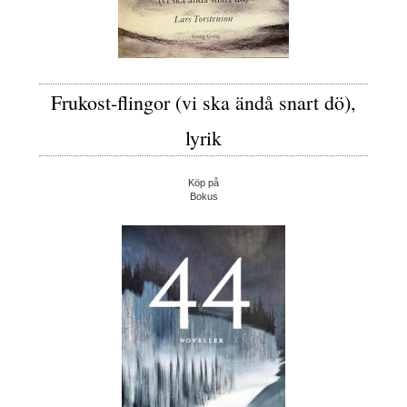
Frukost-flingor (vi ska ändå snart dö),
lyrik
Köp på
Bokus