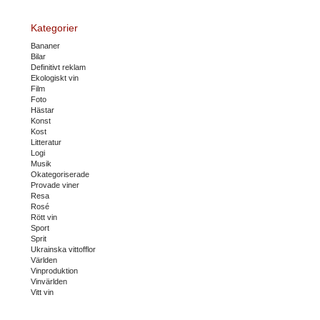
Kategorier
Bananer
Bilar
Definitivt reklam
Ekologiskt vin
Film
Foto
Hästar
Konst
Kost
Litteratur
Logi
Musik
Okategoriserade
Provade viner
Resa
Rosé
Rött vin
Sport
Sprit
Ukrainska vittofflor
Världen
Vinproduktion
Vinvärlden
Vitt vin