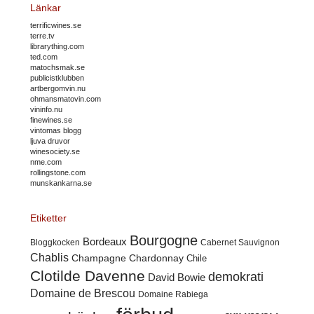
Länkar
terrificwines.se
terre.tv
librarything.com
ted.com
matochsmak.se
publicistklubben
artbergomvin.nu
ohmansmatovin.com
vininfo.nu
finewines.se
vintomas blogg
ljuva druvor
winesociety.se
nme.com
rollingstone.com
munskankarna.se
Etiketter
Bourgogne
Bordeaux
Cabernet Sauvignon
Bloggkocken
Chablis
Champagne
Chardonnay
Chile
Clotilde Davenne
demokrati
David Bowie
Domaine de Brescou
Domaine Rabiega