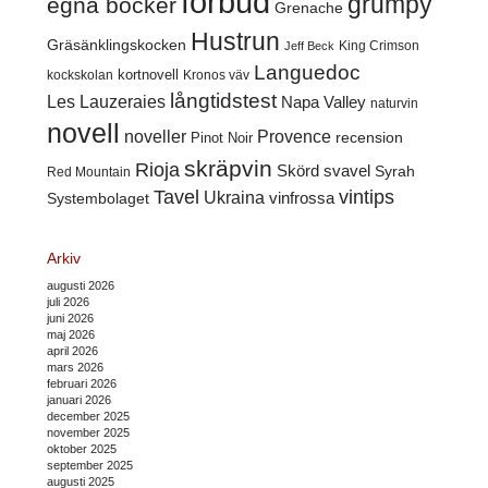
förbud
grumpy
egna böcker
Grenache
Hustrun
Gräsänklingskocken
King Crimson
Jeff Beck
Languedoc
kortnovell
kockskolan
Kronos väv
långtidstest
Les Lauzeraies
Napa Valley
naturvin
novell
noveller
Provence
recension
Pinot Noir
skräpvin
Rioja
Skörd
svavel
Syrah
Red Mountain
Tavel
vintips
Ukraina
Systembolaget
vinfrossa
Arkiv
augusti 2026
juli 2026
juni 2026
maj 2026
april 2026
mars 2026
februari 2026
januari 2026
december 2025
november 2025
oktober 2025
september 2025
augusti 2025