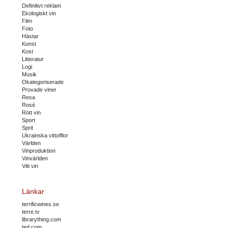
Definitivt reklam
Ekologiskt vin
Film
Foto
Hästar
Konst
Kost
Litteratur
Logi
Musik
Okategoriserade
Provade viner
Resa
Rosé
Rött vin
Sport
Sprit
Ukrainska vittofflor
Världen
Vinproduktion
Vinvärlden
Vitt vin
Länkar
terrificwines.se
terre.tv
librarything.com
ted.com