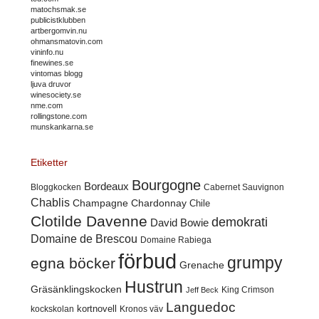
matochsmak.se
publicistklubben
artbergomvin.nu
ohmansmatovin.com
vininfo.nu
finewines.se
vintomas blogg
ljuva druvor
winesociety.se
nme.com
rollingstone.com
munskankarna.se
Etiketter
Bourgogne
Bordeaux
Cabernet Sauvignon
Bloggkocken
Chablis
Champagne
Chardonnay
Chile
Clotilde Davenne
demokrati
David Bowie
Domaine de Brescou
Domaine Rabiega
förbud
grumpy
egna böcker
Grenache
Hustrun
Gräsänklingskocken
King Crimson
Jeff Beck
Languedoc
kortnovell
kockskolan
Kronos väv