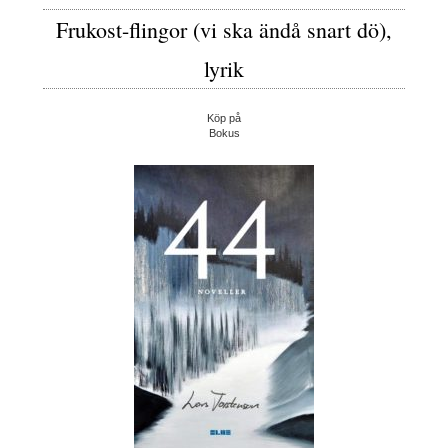
Frukost-flingor (vi ska ändå snart dö),
lyrik
Köp på
Bokus