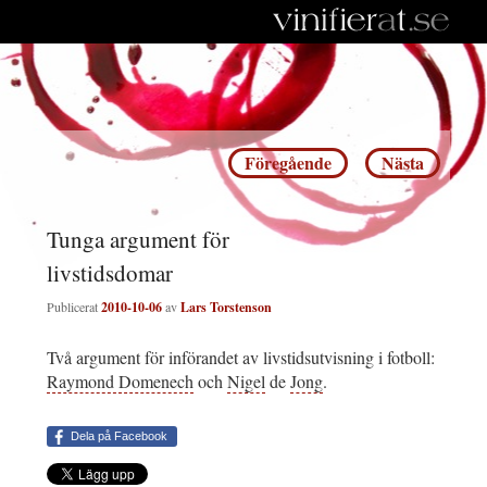
Inläggsnavigering
Föregående
Nästa
Tunga argument för
livstidsdomar
Publicerat
2010-10-06
av
Lars Torstenson
Två argument för införandet av livstidsutvisning i fotboll:
Raymond Domenech
och
Nigel
de
Jong
.
Dela på Facebook