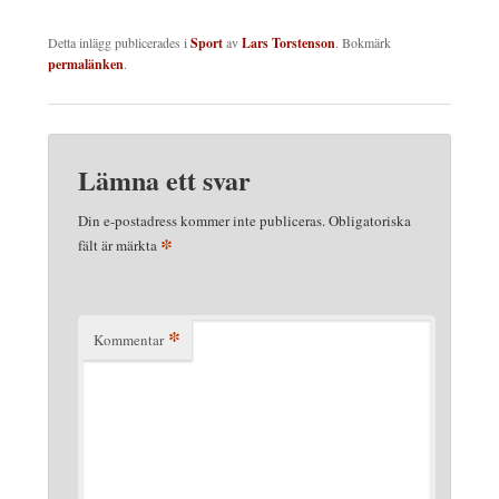
Detta inlägg publicerades i
Sport
av
Lars Torstenson
. Bokmärk
permalänken
.
Lämna ett svar
Din e-postadress kommer inte publiceras.
Obligatoriska
*
fält är märkta
*
Kommentar