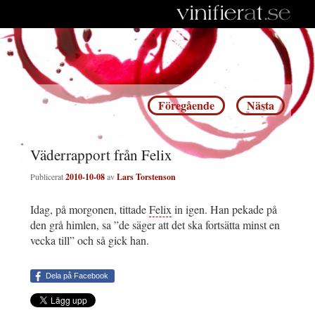
Inläggsnavigering
Föregående
Nästa
Väderrapport från Felix
Publicerat
2010-10-08
av
Lars Torstenson
Idag, på morgonen, tittade
Felix
in igen. Han pekade på
den grå himlen, sa ”de säger att det ska fortsätta minst en
vecka till” och så gick han.
Dela på Facebook