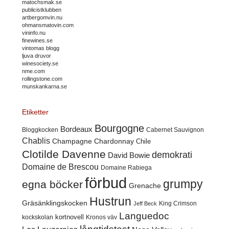
matochsmak.se
publicistklubben
artbergomvin.nu
ohmansmatovin.com
vininfo.nu
finewines.se
vintomas blogg
ljuva druvor
winesociety.se
nme.com
rollingstone.com
munskankarna.se
Etiketter
Bourgogne
Bordeaux
Cabernet Sauvignon
Bloggkocken
Chablis
Champagne
Chardonnay
Chile
Clotilde Davenne
demokrati
David Bowie
Domaine de Brescou
Domaine Rabiega
förbud
grumpy
egna böcker
Grenache
Hustrun
Gräsänklingskocken
King Crimson
Jeff Beck
Languedoc
kortnovell
kockskolan
Kronos väv