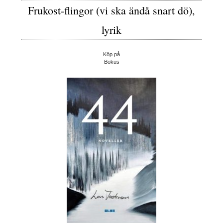
Frukost-flingor (vi ska ändå snart dö),
lyrik
Köp på
Bokus