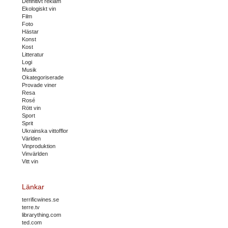
Definitivt reklam
Ekologiskt vin
Film
Foto
Hästar
Konst
Kost
Litteratur
Logi
Musik
Okategoriserade
Provade viner
Resa
Rosé
Rött vin
Sport
Sprit
Ukrainska vittofflor
Världen
Vinproduktion
Vinvärlden
Vitt vin
Länkar
terrificwines.se
terre.tv
librarything.com
ted.com