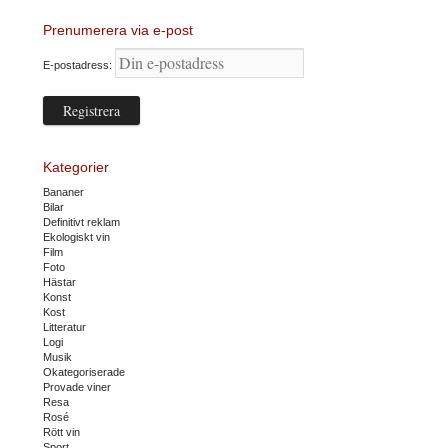
Prenumerera via e-post
E-postadress:
Kategorier
Bananer
Bilar
Definitivt reklam
Ekologiskt vin
Film
Foto
Hästar
Konst
Kost
Litteratur
Logi
Musik
Okategoriserade
Provade viner
Resa
Rosé
Rött vin
Sport