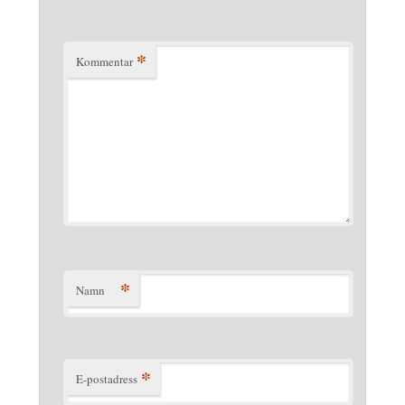
*
Kommentar
*
Namn
*
E-postadress