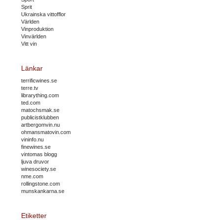
Sprit
Ukrainska vittofflor
Världen
Vinproduktion
Vinvärlden
Vitt vin
Länkar
terrificwines.se
terre.tv
librarything.com
ted.com
matochsmak.se
publicistklubben
artbergomvin.nu
ohmansmatovin.com
vininfo.nu
finewines.se
vintomas blogg
ljuva druvor
winesociety.se
nme.com
rollingstone.com
munskankarna.se
Etiketter