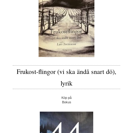
Frukost-flingor (vi ska ändå snart dö),
lyrik
Köp på
Bokus