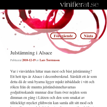
Inläggsnavigering
Föregående
Nästa
Julstämning i Alsace
Publicerat
2010-12-19
av
Lars Torstenson
Var i vinvärlden hittar man mest och bäst julstämning?
Ett hett tips är Alsace i decemberskrud. Särskilt ett år som
detta då de små byarna ligger mjukt inbäddade i vitt och
röken från de muntra julståndsinnehavarnas
godjulönskande munnar drar fram över nejden som
dimman en gång i Lützen och den som smakat av
tillräckligt mycket glühwein kan samla allt sitt mod och