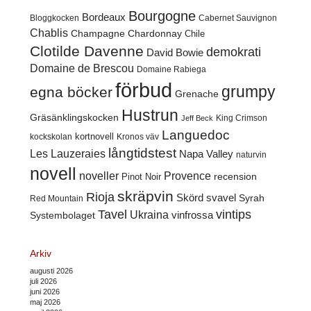
Bourgogne
Bordeaux
Cabernet Sauvignon
Bloggkocken
Chablis
Champagne
Chardonnay
Chile
Clotilde Davenne
demokrati
David Bowie
Domaine de Brescou
Domaine Rabiega
förbud
grumpy
egna böcker
Grenache
Hustrun
Gräsänklingskocken
King Crimson
Jeff Beck
Languedoc
kortnovell
kockskolan
Kronos väv
långtidstest
Les Lauzeraies
Napa Valley
naturvin
novell
noveller
Provence
recension
Pinot Noir
skräpvin
Rioja
Skörd
svavel
Syrah
Red Mountain
Tavel
vintips
Ukraina
Systembolaget
vinfrossa
Arkiv
augusti 2026
juli 2026
juni 2026
maj 2026