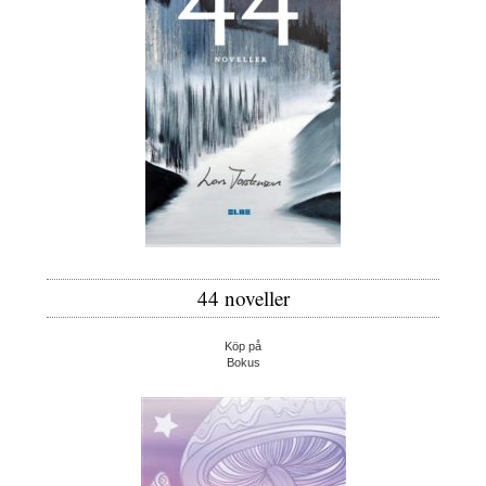
44 noveller
Köp på
Bokus