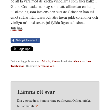
be att få vara med de käcka vinodlarna som åker kälke i
Grand Cru-backarna, dag som natt, alltmedan en härlig
julstämning som inte ens den suraste Grinchen kan stå
emot strålar från tusen och åter tusen juldekorationer och
vänliga människors av jul fyllda ögon och sinnen.
Julsång
.
Dela på Facebook
Detta inlägg publicerades i
Musik
,
Resa
och märktes
Alsace
av
Lars
Torstenson
. Bokmärk
permalänken
.
Lämna ett svar
Din e-postadress kommer inte publiceras.
Obligatoriska
*
fält är märkta