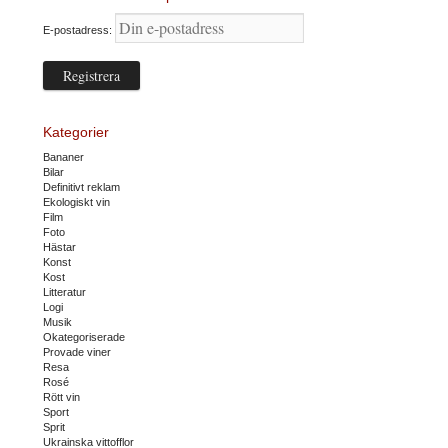
E-postadress:
Kategorier
Bananer
Bilar
Definitivt reklam
Ekologiskt vin
Film
Foto
Hästar
Konst
Kost
Litteratur
Logi
Musik
Okategoriserade
Provade viner
Resa
Rosé
Rött vin
Sport
Sprit
Ukrainska vittofflor