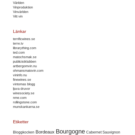
Världen
Vinproduktion
Vinvärlden
Vitt vin
Länkar
terrificwines.se
terre.tv
librarything.com
ted.com
matochsmak.se
publicistklubben
artbergomvin.nu
ohmansmatovin.com
vininfo.nu
finewines.se
vintomas blogg
ljuva druvor
winesociety.se
nme.com
rollingstone.com
munskankarna.se
Etiketter
Bourgogne
Bordeaux
Cabernet Sauvignon
Bloggkocken