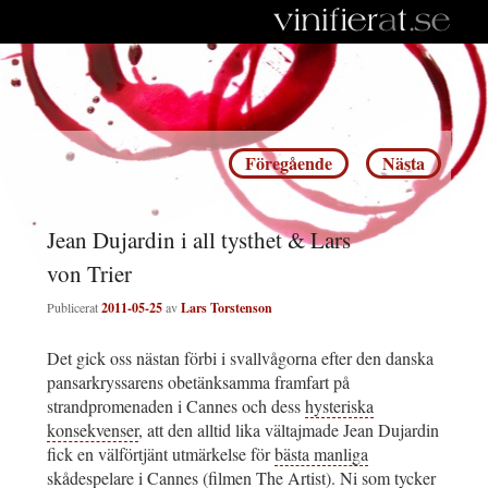
Inläggsnavigering
Föregående
Nästa
Jean Dujardin i all tysthet & Lars
von Trier
Publicerat
2011-05-25
av
Lars Torstenson
Det gick oss nästan förbi i svallvågorna efter den danska
pansarkryssarens obetänksamma framfart på
strandpromenaden i Cannes och dess
hysteriska
konsekvenser
, att den alltid lika vältajmade Jean Dujardin
fick en välförtjänt utmärkelse för
bästa manliga
skådespelare
i Cannes (
filmen The Artist
). Ni som tycker