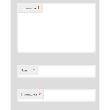
*
Kommentar
*
Namn
*
E-postadress