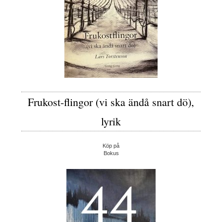
Frukost-flingor (vi ska ändå snart dö),
lyrik
Köp på
Bokus