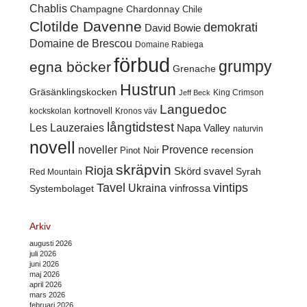
Chablis
Champagne
Chardonnay
Chile
Clotilde Davenne
demokrati
David Bowie
Domaine de Brescou
Domaine Rabiega
förbud
grumpy
egna böcker
Grenache
Hustrun
Gräsänklingskocken
King Crimson
Jeff Beck
Languedoc
kortnovell
kockskolan
Kronos väv
långtidstest
Les Lauzeraies
Napa Valley
naturvin
novell
noveller
Provence
recension
Pinot Noir
skräpvin
Rioja
Skörd
svavel
Syrah
Red Mountain
Tavel
vintips
Ukraina
Systembolaget
vinfrossa
Arkiv
augusti 2026
juli 2026
juni 2026
maj 2026
april 2026
mars 2026
februari 2026