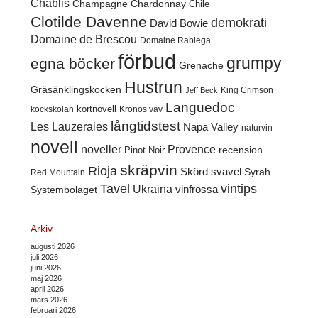
Chablis
Champagne
Chardonnay
Chile
Clotilde Davenne
demokrati
David Bowie
Domaine de Brescou
Domaine Rabiega
förbud
grumpy
egna böcker
Grenache
Hustrun
Gräsänklingskocken
King Crimson
Jeff Beck
Languedoc
kortnovell
kockskolan
Kronos väv
långtidstest
Les Lauzeraies
Napa Valley
naturvin
novell
noveller
Provence
recension
Pinot Noir
skräpvin
Rioja
Skörd
svavel
Syrah
Red Mountain
Tavel
vintips
Ukraina
Systembolaget
vinfrossa
Arkiv
augusti 2026
juli 2026
juni 2026
maj 2026
april 2026
mars 2026
februari 2026