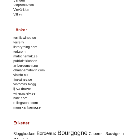
Världen
Vinproduktion
Vinvärlden
Vitt vin
Länkar
terrificwines.se
terre.tv
librarything.com
ted.com
matochsmak.se
publicistklubben
artbergomvin.nu
ohmansmatovin.com
vininfo.nu
finewines.se
vintomas blogg
ljuva druvor
winesociety.se
nme.com
rollingstone.com
munskankarna.se
Etiketter
Bourgogne
Bordeaux
Cabernet Sauvignon
Bloggkocken