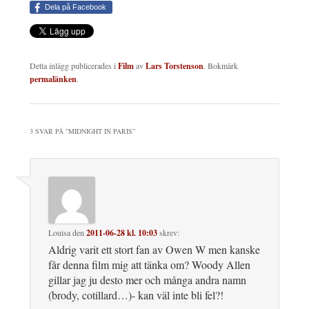
Dela på Facebook
Detta inlägg publicerades i
Film
av
Lars Torstenson
. Bokmärk
permalänken
.
3 SVAR PÅ ”
MIDNIGHT IN PARIS
”
Louisa
den
2011-06-28 kl. 10:03
skrev:
Aldrig varit ett stort fan av Owen W men kanske
får denna film mig att tänka om? Woody Allen
gillar jag ju desto mer och många andra namn
(brody, cotillard…)- kan väl inte bli fel?!