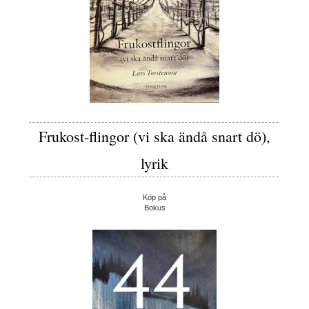
Frukost-flingor (vi ska ändå snart dö),
lyrik
Köp på
Bokus