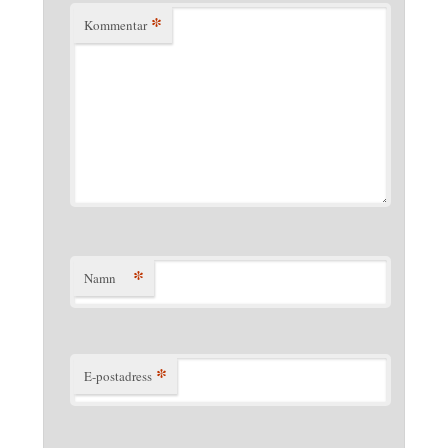
*
Kommentar
*
Namn
*
E-postadress