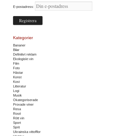
E-postadress:
Kategorier
Bananer
Bilar
Definitivt reklam
Ekologiskt vin
Film
Foto
Hästar
Konst
Kost
Litteratur
Logi
Musik
Okategoriserade
Provade viner
Resa
Rosé
Rött vin
Sport
Sprit
Ukrainska vittofflor