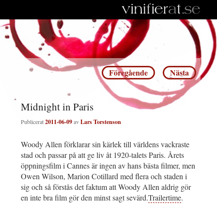
Inläggsnavigering
Föregående
Nästa
Midnight in Paris
Publicerat
2011-06-09
av
Lars Torstenson
Woody Allen förklarar sin kärlek till världens vackraste
stad och passar på att ge liv åt 1920-talets Paris. Årets
öppningsfilm i Cannes är ingen av hans bästa filmer, men
Owen Wilson, Marion Cotillard med flera och staden i
sig och så förstås det faktum att Woody Allen aldrig gör
en inte bra film gör den minst sagt sevärd.
Trailertime
.