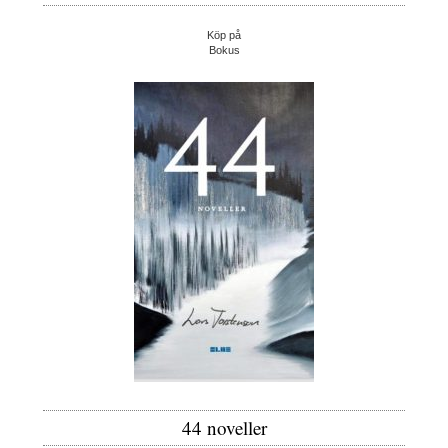
Köp på
Bokus
44 noveller