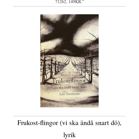
71262, 149KR."
Frukost-flingor (vi ska ändå snart dö),
lyrik