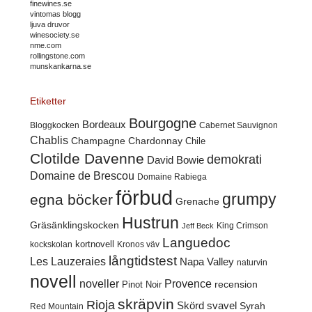
finewines.se
vintomas blogg
ljuva druvor
winesociety.se
nme.com
rollingstone.com
munskankarna.se
Etiketter
Bourgogne
Bordeaux
Cabernet Sauvignon
Bloggkocken
Chablis
Champagne
Chardonnay
Chile
Clotilde Davenne
demokrati
David Bowie
Domaine de Brescou
Domaine Rabiega
förbud
grumpy
egna böcker
Grenache
Hustrun
Gräsänklingskocken
King Crimson
Jeff Beck
Languedoc
kortnovell
kockskolan
Kronos väv
långtidstest
Les Lauzeraies
Napa Valley
naturvin
novell
noveller
Provence
recension
Pinot Noir
skräpvin
Rioja
Skörd
svavel
Syrah
Red Mountain