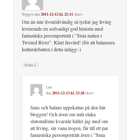
Tryggve
den
2011-12-12 kl. 21:11
skrev:
Om än inte livsnödvändig så tyckte jag Irving
levererade en sedvanligt god historia med
fantastiska personporträtt i ”Sista natten i
Twisted River”. Klart läsvärd! (för att balansera
kulturdebatten i detta inlägg:-)
↓
Svara
Lars
den
2011-12-13 kl. 23:28
skrev:
Sans och balans uppskattas på den här
bloggen! Och även om mitt elaka
slutomdöme kvarstår håller jag med om
att Irving, sin vana trogen, får till ett par
fantastiska personporträtt även i ”Sista