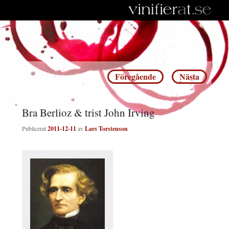
Inläggsnavigering
Föregående
Nästa
Bra Berlioz & trist John Irving
Publicerat
2011-12-11
av
Lars Torstenson