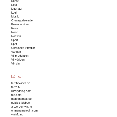
Konst
Kost
Litteratur
Logi
Musik
Okategoriserade
Provade viner
Resa
Rosé
Rött vin
Sport
Sprit
Ukrainska vittofflor
Världen
Vinproduktion
Vinvärlden
Vitt vin
Länkar
terrificwines.se
terre.tv
librarything.com
ted.com
matochsmak.se
publicistklubben
artbergomvin.nu
ohmansmatovin.com
vininfo.nu