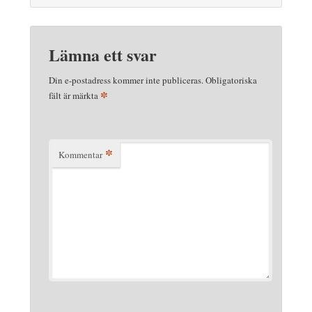
Lämna ett svar
Din e-postadress kommer inte publiceras.
Obligatoriska
*
fält är märkta
*
Kommentar