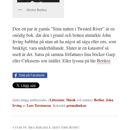
Hector Berlioz
Den ett par år gamla ”Sista natten i Twisted River” är en
onödig bok, där den i grund och botten utmärkte John
Irving babblar på utan att ha något att säga eller ens, som
brukligt, vara underhållande. Slutet är en katastrof så
uselt är det. Satsa på samma författares fina böcker Garp
eller Cirkusens son istället. Eller lyssna på lite
Berlioz
.
Dela på Facebook
Detta inlägg publicerades i
Litteratur
,
Musik
och märktes
Berlioz
,
John
Irving
av
Lars Torstenson
. Bokmärk
permalänken
.
4 SVAR PÅ ”
BRA BERLIOZ & TRIST JOHN IRVING
”