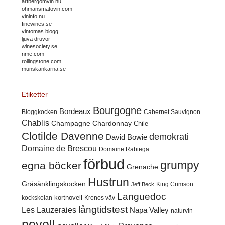
artbergomvin.nu
ohmansmatovin.com
vininfo.nu
finewines.se
vintomas blogg
ljuva druvor
winesociety.se
nme.com
rollingstone.com
munskankarna.se
Etiketter
Bourgogne
Bordeaux
Cabernet Sauvignon
Bloggkocken
Chablis
Champagne
Chardonnay
Chile
Clotilde Davenne
demokrati
David Bowie
Domaine de Brescou
Domaine Rabiega
förbud
grumpy
egna böcker
Grenache
Hustrun
Gräsänklingskocken
King Crimson
Jeff Beck
Languedoc
kortnovell
kockskolan
Kronos väv
långtidstest
Les Lauzeraies
Napa Valley
naturvin
novell