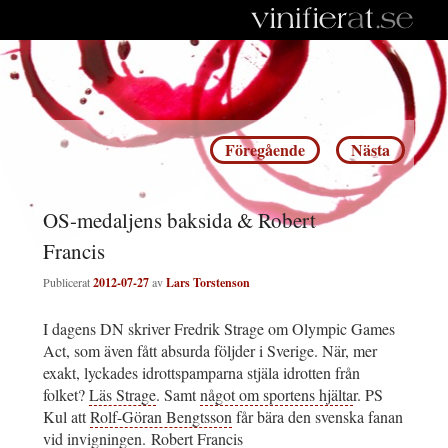
Inläggsnavigering
Föregående
Nästa
OS-medaljens baksida & Robert
Francis
Publicerat
2012-07-27
av
Lars Torstenson
I dagens DN skriver Fredrik Strage om Olympic Games
Act, som även fått absurda följder i Sverige. När, mer
exakt, lyckades idrottspamparna stjäla idrotten från
folket?
Läs Strage
. Samt
något om sportens hjälta
r. PS
Kul att
Rolf-Göran Bengtsson
får bära den svenska fanan
vid invigningen.
Robert Francis