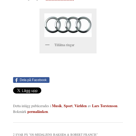
Tillåtna ringar
Dela på Facebook
Detta inlägg publicerades i
Musik
,
Sport
,
Världen
av
Lars Torstenson
.
Bokmärk
permalänken
.
2 SVAR PÅ ”
OS-MEDALJENS BAKSIDA & ROBERT FRANCIS
”