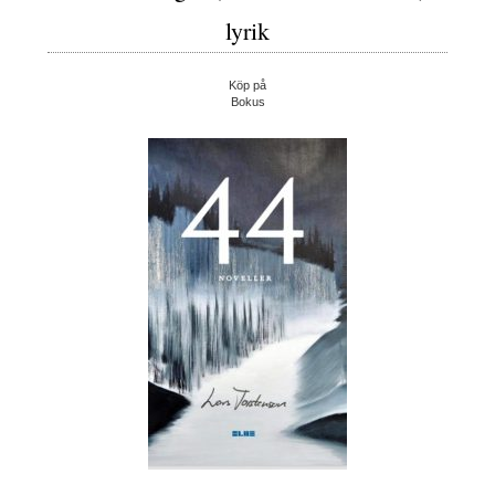
lyrik
Köp på
Bokus