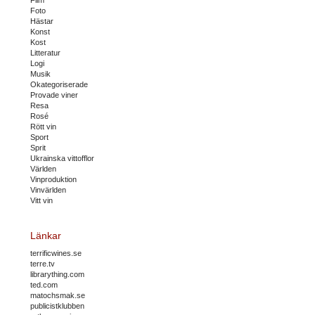
Film
Foto
Hästar
Konst
Kost
Litteratur
Logi
Musik
Okategoriserade
Provade viner
Resa
Rosé
Rött vin
Sport
Sprit
Ukrainska vittofflor
Världen
Vinproduktion
Vinvärlden
Vitt vin
Länkar
terrificwines.se
terre.tv
librarything.com
ted.com
matochsmak.se
publicistklubben