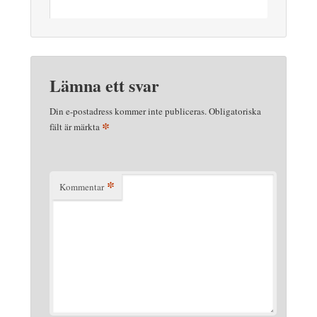
Lämna ett svar
Din e-postadress kommer inte publiceras.
Obligatoriska
*
fält är märkta
*
Kommentar