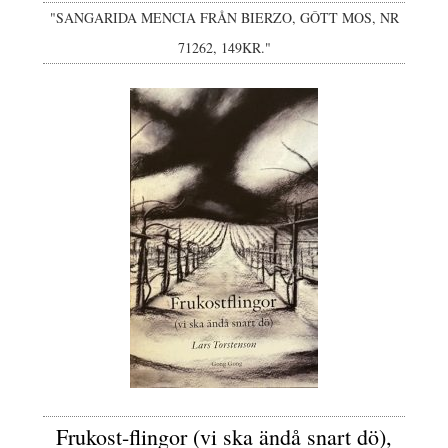
"SANGARIDA MENCIA FRÅN BIERZO, GÔTT MOS, NR
71262, 149KR."
Frukost-flingor (vi ska ändå snart dö),