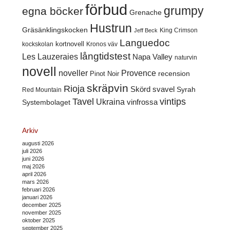
förbud
grumpy
egna böcker
Grenache
Hustrun
Gräsänklingskocken
King Crimson
Jeff Beck
Languedoc
kortnovell
kockskolan
Kronos väv
långtidstest
Les Lauzeraies
Napa Valley
naturvin
novell
noveller
Provence
recension
Pinot Noir
skräpvin
Rioja
Skörd
svavel
Syrah
Red Mountain
Tavel
vintips
Ukraina
Systembolaget
vinfrossa
Arkiv
augusti 2026
juli 2026
juni 2026
maj 2026
april 2026
mars 2026
februari 2026
januari 2026
december 2025
november 2025
oktober 2025
september 2025