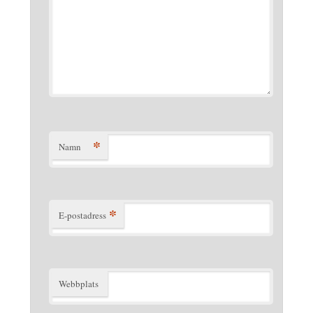
*
Namn
*
E-postadress
Webbplats