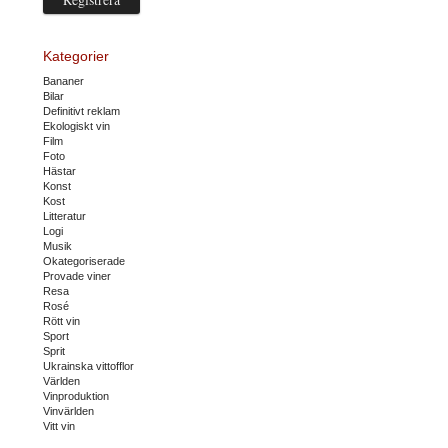
Kategorier
Bananer
Bilar
Definitivt reklam
Ekologiskt vin
Film
Foto
Hästar
Konst
Kost
Litteratur
Logi
Musik
Okategoriserade
Provade viner
Resa
Rosé
Rött vin
Sport
Sprit
Ukrainska vittofflor
Världen
Vinproduktion
Vinvärlden
Vitt vin