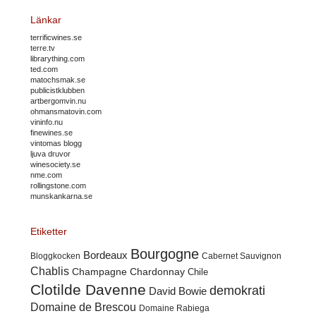
Länkar
terrificwines.se
terre.tv
librarything.com
ted.com
matochsmak.se
publicistklubben
artbergomvin.nu
ohmansmatovin.com
vininfo.nu
finewines.se
vintomas blogg
ljuva druvor
winesociety.se
nme.com
rollingstone.com
munskankarna.se
Etiketter
Bourgogne
Bordeaux
Cabernet Sauvignon
Bloggkocken
Chablis
Champagne
Chardonnay
Chile
Clotilde Davenne
demokrati
David Bowie
Domaine de Brescou
Domaine Rabiega