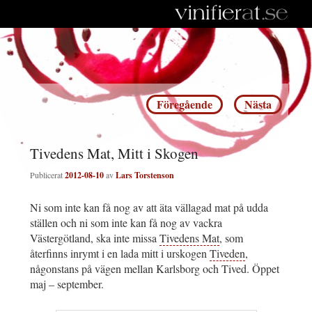
Inläggsnavigering
Föregående
Nästa
Tivedens Mat, Mitt i Skogen
Publicerat
2012-08-10
av
Lars Torstenson
Ni som inte kan få nog av att äta vällagad mat på udda
ställen och ni som inte kan få nog av vackra
Västergötland, ska inte missa
Tivedens Mat
, som
återfinns inrymt i en lada mitt i urskogen
Tiveden
,
någonstans på vägen mellan Karlsborg och Tived. Öppet
maj – september.