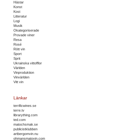
Hästar
Konst
Kost
Litteratur
Logi
Musik
Okategoriserade
Provade viner
Resa
Rosé
Rött vin
Sport
Sprit
Ukrainska vittofflor
Världen
Vinproduktion
Vinvärlden
Vitt vin
Länkar
terrificwines.se
terre.tv
librarything.com
ted.com
matochsmak.se
publicistklubben
artbergomvin.nu
ohmansmatovin.com