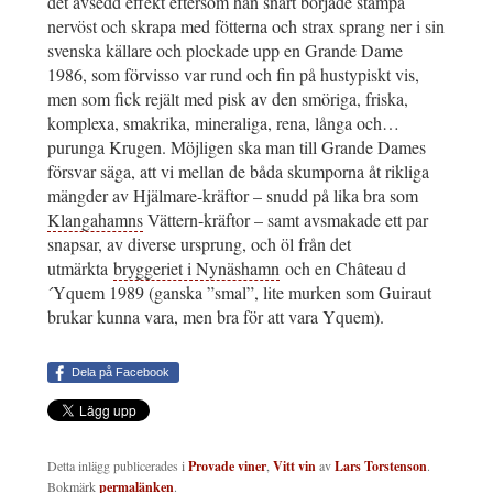
det avsedd effekt eftersom han snart började stampa
nervöst och skrapa med fötterna och strax sprang ner i sin
svenska källare och plockade upp en Grande Dame
1986, som förvisso var rund och fin på hustypiskt vis,
men som fick rejält med pisk av den smöriga, friska,
komplexa, smakrika, mineraliga, rena, långa och…
purunga Krugen. Möjligen ska man till Grande Dames
försvar säga, att vi mellan de båda skumporna åt rikliga
mängder av Hjälmare-kräftor – snudd på lika bra som
Klangahamns
Vättern-kräftor – samt avsmakade ett par
snapsar, av diverse ursprung, och öl från det
utmärkta
bryggeriet i Nynäshamn
och en Château d
´Yquem 1989 (ganska ”smal”, lite murken som Guiraut
brukar kunna vara, men bra för att vara Yquem).
Dela på Facebook
Detta inlägg publicerades i
Provade viner
,
Vitt vin
av
Lars Torstenson
.
Bokmärk
permalänken
.