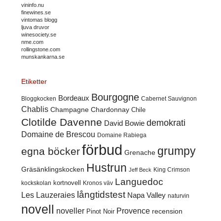
vininfo.nu
finewines.se
vintomas blogg
ljuva druvor
winesociety.se
nme.com
rollingstone.com
munskankarna.se
Etiketter
Bourgogne
Bordeaux
Cabernet Sauvignon
Bloggkocken
Chablis
Champagne
Chardonnay
Chile
Clotilde Davenne
demokrati
David Bowie
Domaine de Brescou
Domaine Rabiega
förbud
grumpy
egna böcker
Grenache
Hustrun
Gräsänklingskocken
King Crimson
Jeff Beck
Languedoc
kortnovell
kockskolan
Kronos väv
långtidstest
Les Lauzeraies
Napa Valley
naturvin
novell
noveller
Provence
recension
Pinot Noir