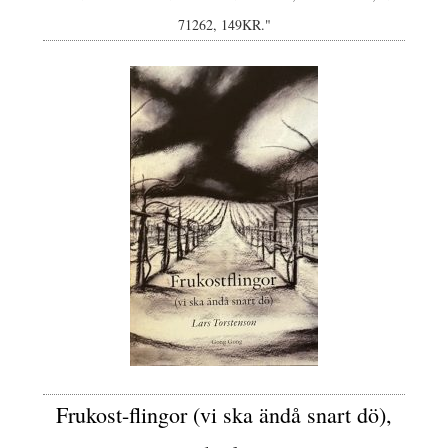
71262, 149KR."
Frukost-flingor (vi ska ändå snart dö),