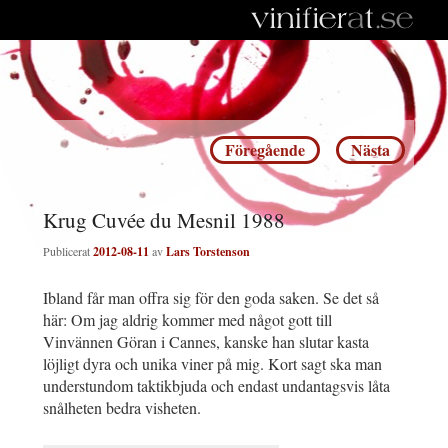
Inläggsnavigering
Föregående
Nästa
Krug Cuvée du Mesnil 1988
Publicerat
2012-08-11
av
Lars Torstenson
Ibland får man offra sig för den goda saken. Se det så
här: Om jag aldrig kommer med något gott till
Vinvännen Göran i Cannes, kanske han slutar kasta
löjligt dyra och unika viner på mig. Kort sagt ska man
understundom taktikbjuda och endast undantagsvis låta
snålheten bedra visheten.