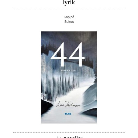
lyrik
Köp på
Bokus
44 noveller