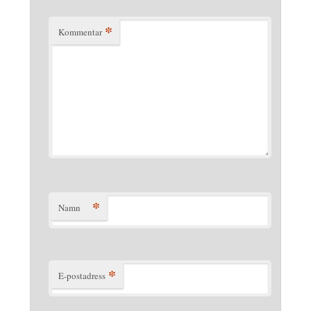
*
Kommentar
*
Namn
*
E-postadress