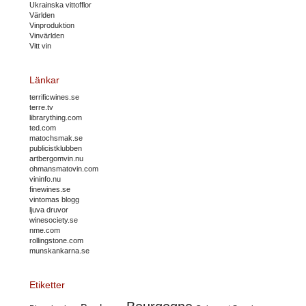
Ukrainska vittofflor
Världen
Vinproduktion
Vinvärlden
Vitt vin
Länkar
terrificwines.se
terre.tv
librarything.com
ted.com
matochsmak.se
publicistklubben
artbergomvin.nu
ohmansmatovin.com
vininfo.nu
finewines.se
vintomas blogg
ljuva druvor
winesociety.se
nme.com
rollingstone.com
munskankarna.se
Etiketter