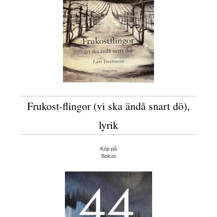
Frukost-flingor (vi ska ändå snart dö),
lyrik
Köp på
Bokus