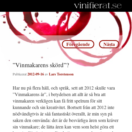
Inläggsnavigering
Föregående
Nästa
”Vinmakarens skörd”?
Publicerat
2012-09-16
av
Lars Torstenson
Har nu på flera håll, och språk, sett att 2012 skulle vara
”Vinmakarens år”, i betydelsen att allt är så bra att
vinmakaren verkligen kan få fritt spelrum för sitt
kunnande och sin kreativitet. Bortsett från att 2012 inte
nödvändigtvis är såå fantastiskt överallt, är min syn på
saken den omvända: det är de besvärliga åren som kräver
sin vinmakare; de lätta åren kan vem som helst göra ett