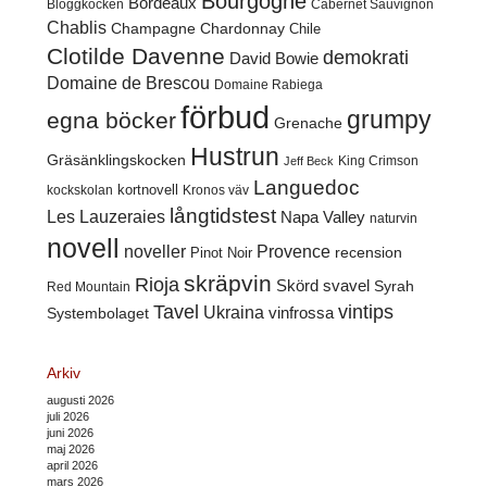
Bourgogne
Bordeaux
Cabernet Sauvignon
Bloggkocken
Chablis
Champagne
Chardonnay
Chile
Clotilde Davenne
demokrati
David Bowie
Domaine de Brescou
Domaine Rabiega
förbud
grumpy
egna böcker
Grenache
Hustrun
Gräsänklingskocken
King Crimson
Jeff Beck
Languedoc
kortnovell
kockskolan
Kronos väv
långtidstest
Les Lauzeraies
Napa Valley
naturvin
novell
noveller
Provence
recension
Pinot Noir
skräpvin
Rioja
Skörd
svavel
Syrah
Red Mountain
Tavel
vintips
Ukraina
Systembolaget
vinfrossa
Arkiv
augusti 2026
juli 2026
juni 2026
maj 2026
april 2026
mars 2026