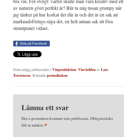
bra vin. För övrigt: varför skulle man vara kreativ med ett
av naturen givet perfekt år? Blir ta mig tusan grumpy när
jag tänker på hur korkat det där är och det är en sak att
marknadsförings-säga det, en helt annan sak att föra
struntpratet vidare.
Dela på Facebook
Detta inlägg publicerades i
Vinproduktion
,
Vinvärlden
av
Lars
Torstenson
. Bokmärk
permalänken
.
Lämna ett svar
Din e-postadress kommer inte publiceras.
Obligatoriska
*
fält är märkta