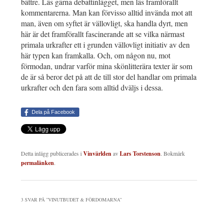
bättre. Läs gärna debattinlägget, men läs framförallt
kommentarerna. Man kan förvisso alltid invända mot att
man, även om syftet är vällovligt, ska handla dyrt, men
här är det framförallt fascinerande att se vilka närmast
primala urkrafter ett i grunden vällovligt initiativ av den
här typen kan framkalla. Och, om någon nu, mot
förmodan, undrar varför mina skönlitterära texter är som
de är så beror det på att de till stor del handlar om primala
urkrafter och den fara som alltid dväljs i dessa.
Dela på Facebook
Detta inlägg publicerades i
Vinvärlden
av
Lars Torstenson
. Bokmärk
permalänken
.
3 SVAR PÅ ”
VINUTBUDET & FÖRDOMARNA
”