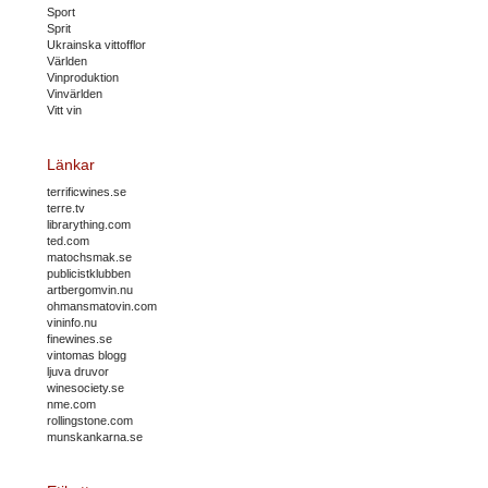
Sport
Sprit
Ukrainska vittofflor
Världen
Vinproduktion
Vinvärlden
Vitt vin
Länkar
terrificwines.se
terre.tv
librarything.com
ted.com
matochsmak.se
publicistklubben
artbergomvin.nu
ohmansmatovin.com
vininfo.nu
finewines.se
vintomas blogg
ljuva druvor
winesociety.se
nme.com
rollingstone.com
munskankarna.se