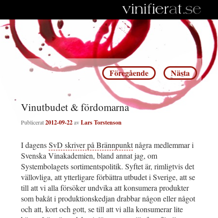
Inläggsnavigering
Föregående
Nästa
Vinutbudet & fördomarna
Publicerat
2012-09-22
av
Lars Torstenson
I dagens
SvD skriver på Brännpunkt
några medlemmar i
Svenska Vinakademien, bland annat jag, om
Systembolagets sortimentspolitik. Syftet är, rimligtvis det
vällovliga, att ytterligare förbättra utbudet i Sverige, att se
till att vi alla försöker undvika att konsumera produkter
som bakåt i produktionskedjan drabbar någon eller något
och att, kort och gott, se till att vi alla konsumerar lite