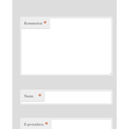
*
Kommentar
*
Namn
*
E-postadress