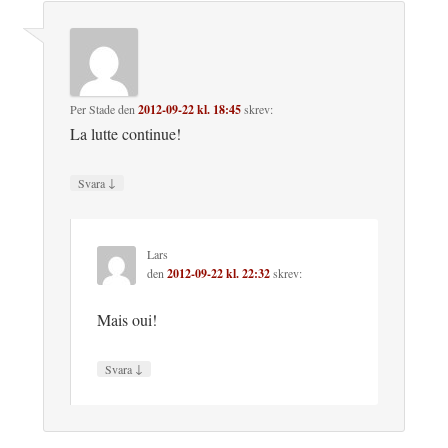
Per Stade
den
2012-09-22 kl. 18:45
skrev:
La lutte continue!
↓
Svara
Lars
den
2012-09-22 kl. 22:32
skrev:
Mais oui!
↓
Svara