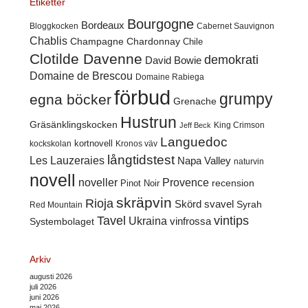
Etiketter
Bourgogne
Bordeaux
Cabernet Sauvignon
Bloggkocken
Chablis
Champagne
Chardonnay
Chile
Clotilde Davenne
demokrati
David Bowie
Domaine de Brescou
Domaine Rabiega
förbud
grumpy
egna böcker
Grenache
Hustrun
Gräsänklingskocken
King Crimson
Jeff Beck
Languedoc
kortnovell
kockskolan
Kronos väv
långtidstest
Les Lauzeraies
Napa Valley
naturvin
novell
noveller
Provence
recension
Pinot Noir
skräpvin
Rioja
Skörd
svavel
Syrah
Red Mountain
Tavel
vintips
Ukraina
Systembolaget
vinfrossa
Arkiv
augusti 2026
juli 2026
juni 2026
maj 2026