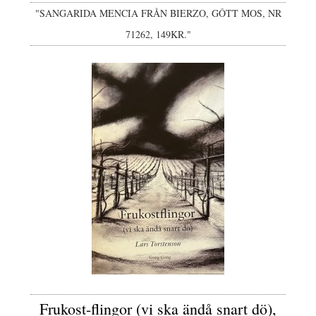
"SANGARIDA MENCIA FRÅN BIERZO, GÔTT MOS, NR
71262, 149KR."
Frukost-flingor (vi ska ändå snart dö),