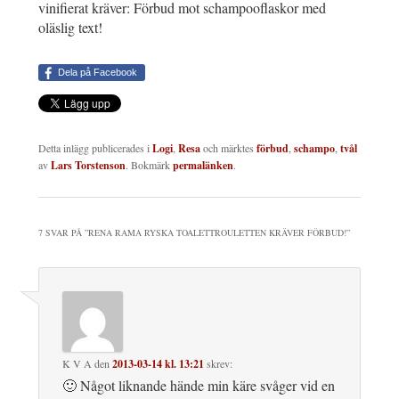
vinifierat kräver: Förbud mot schampooflaskor med
oläslig text!
Dela på Facebook
Detta inlägg publicerades i
Logi
,
Resa
och märktes
förbud
,
schampo
,
tvål
av
Lars Torstenson
. Bokmärk
permalänken
.
7 SVAR PÅ ”
RENA RAMA RYSKA TOALETTROULETTEN KRÄVER FÖRBUD!
”
K V A
den
2013-03-14 kl. 13:21
skrev:
🙂 Något liknande hände min käre svåger vid en