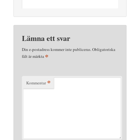
Lämna ett svar
Din e-postadress kommer inte publiceras.
Obligatoriska
*
fält är märkta
*
Kommentar