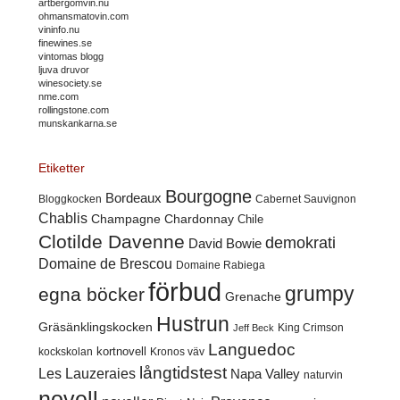
artbergomvin.nu
ohmansmatovin.com
vininfo.nu
finewines.se
vintomas blogg
ljuva druvor
winesociety.se
nme.com
rollingstone.com
munskankarna.se
Etiketter
Bourgogne
Bordeaux
Cabernet Sauvignon
Bloggkocken
Chablis
Champagne
Chardonnay
Chile
Clotilde Davenne
demokrati
David Bowie
Domaine de Brescou
Domaine Rabiega
förbud
grumpy
egna böcker
Grenache
Hustrun
Gräsänklingskocken
King Crimson
Jeff Beck
Languedoc
kortnovell
kockskolan
Kronos väv
långtidstest
Les Lauzeraies
Napa Valley
naturvin
novell