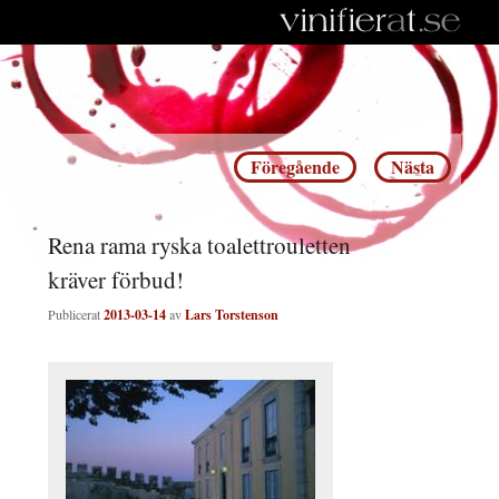
Inläggsnavigering
Föregående
Nästa
Rena rama ryska toalettrouletten
kräver förbud!
Publicerat
2013-03-14
av
Lars Torstenson