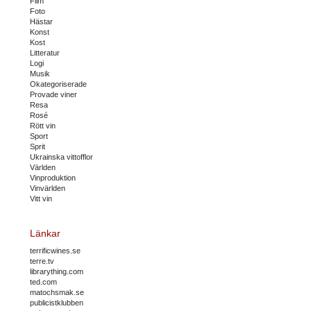
Film
Foto
Hästar
Konst
Kost
Litteratur
Logi
Musik
Okategoriserade
Provade viner
Resa
Rosé
Rött vin
Sport
Sprit
Ukrainska vittofflor
Världen
Vinproduktion
Vinvärlden
Vitt vin
Länkar
terrificwines.se
terre.tv
librarything.com
ted.com
matochsmak.se
publicistklubben