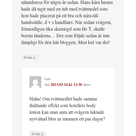
utlandsresa för några år sedan. Hans kära hustru
hade då tagit med en tub med tvättmedel som
hon hade placerat på ett bra och nära-till-
handsställe, d v s handfatet. När sedan svågern,
förmodligen lika skumögd som Hr T, skulle
borsta tänderna… Det som följde sedan är inte
lämpligt för den här bloggen. Men kul var det!
↓
Svara
Lars
den
2013-03-14 kl. 13:30
skrev:
Haha! Om tvättmedlet hade samma
ihållande effekt som hotellets body
lotion kan man anta att svågern luktade
nytvättad blus ur munnen ett par dagar?
↓
Svara