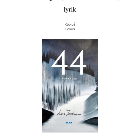
lyrik
Köp på
Bokus