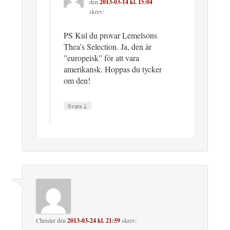
den
2013-03-14 kl. 15:04
skrev:
PS Kul du provar Lemelsons
Thea’s Selection. Ja, den är
”europeisk” för att vara
amerikansk. Hoppas du tycker
om den!
↓
Svara
Christer
den
2013-03-24 kl. 21:59
skrev: