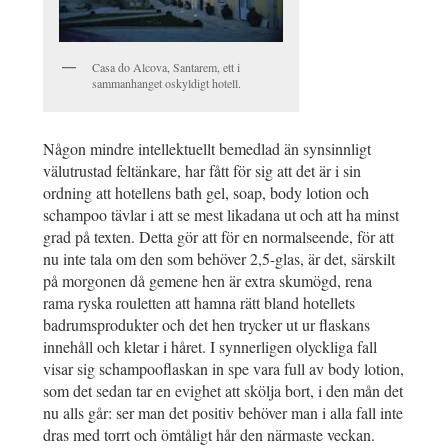
Casa do Alcova, Santarem, ett i
sammanhanget oskyldigt hotell.
Någon mindre intellektuellt bemedlad än synsinnligt
välutrustad feltänkare, har fått för sig att det är i sin
ordning att hotellens bath gel, soap, body lotion och
schampoo tävlar i att se mest likadana ut och att ha minst
grad på texten. Detta gör att för en normalseende, för att
nu inte tala om den som behöver 2,5-glas, är det, särskilt
på morgonen då gemene hen är extra skumögd, rena
rama ryska rouletten att hamna rätt bland hotellets
badrumsprodukter och det hen trycker ut ur flaskans
innehåll och kletar i håret. I synnerligen olyckliga fall
visar sig schampooflaskan in spe vara full av body lotion,
som det sedan tar en evighet att skölja bort, i den mån det
nu alls går: ser man det positiv behöver man i alla fall inte
dras med torrt och ömtåligt hår den närmaste veckan.