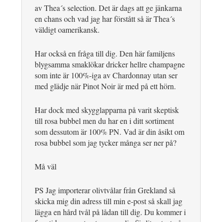
av Thea´s selection. Det är dags att ge jänkarna
en chans och vad jag har förstått så är Thea´s
väldigt oamerikansk.
Har också en fråga till dig. Den här familjens
blygsamma smaklökar dricker hellre champagne
som inte är 100%-iga av Chardonnay utan ser
med glädje när Pinot Noir är med på ett hörn.
Har dock med skygglapparna på varit skeptisk
till rosa bubbel men du har en i ditt sortiment
som dessutom är 100% PN. Vad är din åsikt om
rosa bubbel som jag tycker många ser ner på?
Må väl
PS Jag importerar olivtvålar från Grekland så
skicka mig din adress till min e-post så skall jag
lägga en hård tvål på lådan till dig. Du kommer i