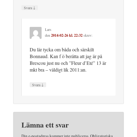
↓
Svara
Lars
den
2014-02-26 kl. 22:32
skrev:
Du lär tycka om båda och särskilt
Bonnaud. Kan f ö berätta att jag är på
Brescou just nu och ”Fleur d’Eté” 13 är
mkt bra – väldigt lik 2011:an.
↓
Svara
Lämna ett svar
Din e-postadress kommer inte publiceras.
Obligatoriska