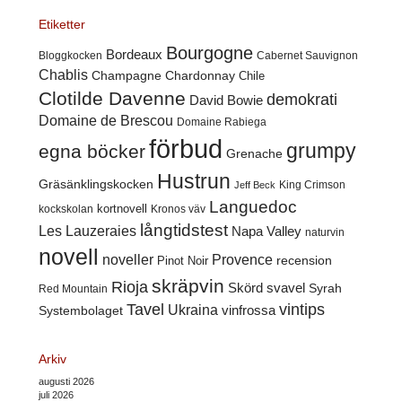
Etiketter
Bourgogne
Bordeaux
Cabernet Sauvignon
Bloggkocken
Chablis
Champagne
Chardonnay
Chile
Clotilde Davenne
demokrati
David Bowie
Domaine de Brescou
Domaine Rabiega
förbud
grumpy
egna böcker
Grenache
Hustrun
Gräsänklingskocken
King Crimson
Jeff Beck
Languedoc
kortnovell
kockskolan
Kronos väv
långtidstest
Les Lauzeraies
Napa Valley
naturvin
novell
noveller
Provence
recension
Pinot Noir
skräpvin
Rioja
Skörd
svavel
Syrah
Red Mountain
Tavel
vintips
Ukraina
Systembolaget
vinfrossa
Arkiv
augusti 2026
juli 2026