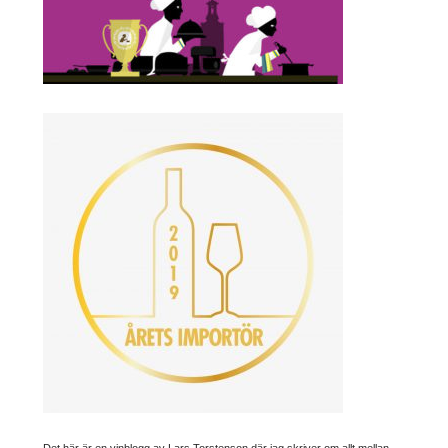
Det här är en vinblogg av Lars Torstenson där jag skriver om allt mellan