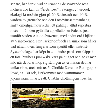
senare, här har vi vad er utsände i de svävande rosa
molnen tror kan bli ”Årets rosé” i Sverige, ett urcool,
ekologiskt rosévin gjort på 20 % cinsault och 40 %
vardera av grenache och den i rosévinssammanhang
smått omöjliga mourvèdre, ett pålitligt, alltid superbra
rosévin från den pyttelilla appellationen Palette, just
utanför staden Aix-en-Provence, med andra ord i hjärtat
av Vinprovence, stor, läcker doft och en smak som håller
vad näsan lovar, fungerar som aperitif eller matrosé,
Systembolaget har köpt in ett mindre parti som släpps i
ett fåtal butiker i juni – ska vara på hugget och ge er mer
info när det drar ihop sig så ingen av er missar det här
unika vinet, årets måste. 5.
Clotilde Davenne
Bourgogne
Rosé, ca 130 sek, återkommer med varunummer,
jojomensan, ni läste rätt: Chablis-drottningens rosé har