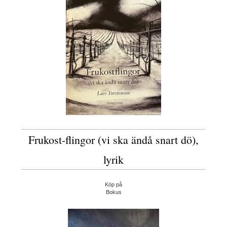
Frukost-flingor (vi ska ändå snart dö),
lyrik
Köp på
Bokus