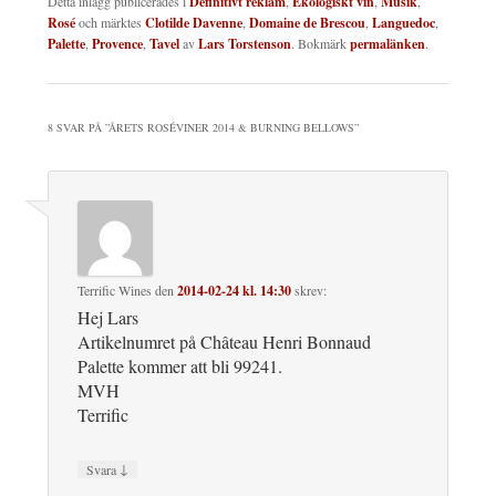
Detta inlägg publicerades i
Definitivt reklam
,
Ekologiskt vin
,
Musik
,
Rosé
och märktes
Clotilde Davenne
,
Domaine de Brescou
,
Languedoc
,
Palette
,
Provence
,
Tavel
av
Lars Torstenson
. Bokmärk
permalänken
.
8 SVAR PÅ ”
ÅRETS ROSÉVINER 2014 & BURNING BELLOWS
”
Terrific Wines
den
2014-02-24 kl. 14:30
skrev:
Hej Lars
Artikelnumret på Château Henri Bonnaud
Palette kommer att bli 99241.
MVH
Terrific
↓
Svara