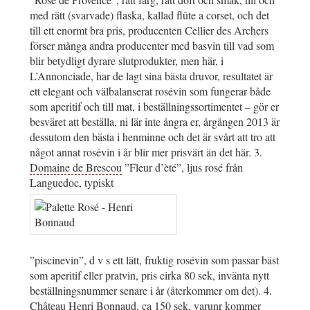
med rätt (svarvade) flaska, kallad flûte a corset, och det
till ett enormt bra pris, producenten Cellier des Archers
förser många andra producenter med basvin till vad som
blir betydligt dyrare slutprodukter, men här, i
L’Annonciade, har de lagt sina bästa druvor, resultatet är
ett elegant och välbalanserat rosévin som fungerar både
som aperitif och till mat, i beställningssortimentet – gör er
besväret att beställa, ni lär inte ångra er, årgången 2013 är
dessutom den bästa i henminne och det är svårt att tro att
något annat rosévin i år blir mer prisvärt än det här. 3.
Domaine de Brescou
”Fleur d’èté”, ljus rosé från
Languedoc, typiskt
”piscinevin”, d v s ett lätt, fruktig rosévin som passar bäst
som aperitif eller pratvin, pris cirka 80 sek, invänta nytt
beställningsnummer senare i år (återkommer om det). 4.
Château
Henri Bonnaud
, ca 150 sek, varunr kommer