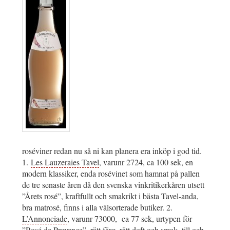
roséviner redan nu så ni kan planera era inköp i god tid.
1.
Les Lauzeraies Tavel
, varunr 2724, ca 100 sek, en
modern klassiker, enda rosévinet som hamnat på pallen
de tre senaste åren då den svenska vinkritikerkåren utsett
”Årets rosé”, kraftfullt och smakrikt i bästa Tavel-anda,
bra matrosé, finns i alla välsorterade butiker. 2.
L’Annonciade
, varunr 73000, ca 77 sek, urtypen för
”Rosé de Provence”, rätt färg, rätt doft och smak, till och