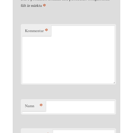
*
fält är märkta
*
Kommentar
*
Namn