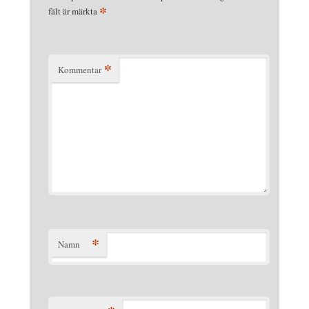
*
fält är märkta
*
Kommentar
*
Namn