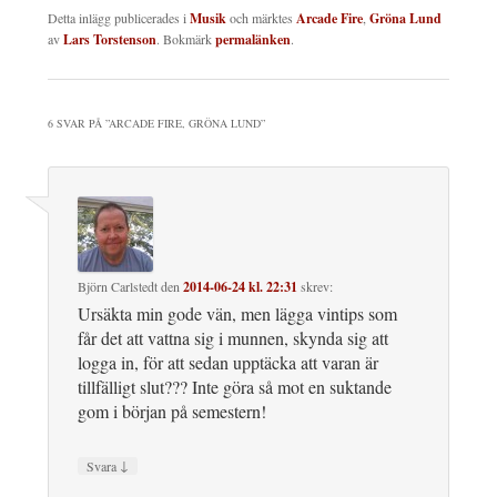
Detta inlägg publicerades i
Musik
och märktes
Arcade Fire
,
Gröna Lund
av
Lars Torstenson
. Bokmärk
permalänken
.
6 SVAR PÅ ”
ARCADE FIRE, GRÖNA LUND
”
Björn Carlstedt
den
2014-06-24 kl. 22:31
skrev:
Ursäkta min gode vän, men lägga vintips som
får det att vattna sig i munnen, skynda sig att
logga in, för att sedan upptäcka att varan är
tillfälligt slut??? Inte göra så mot en suktande
gom i början på semestern!
↓
Svara