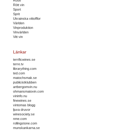
Rosé
Rött vin
Sport
Sprit
Ukrainska vittofflor
Världen
Vinproduktion
Vinvärlden
Vitt vin
Länkar
terrificwines.se
terre.tv
librarything.com
ted.com
matochsmak.se
publicistklubben
artbergomvin.nu
ohmansmatovin.com
vininfo.nu
finewines.se
vintomas blogg
ljuva druvor
winesociety.se
nme.com
rollingstone.com
munskankarna.se