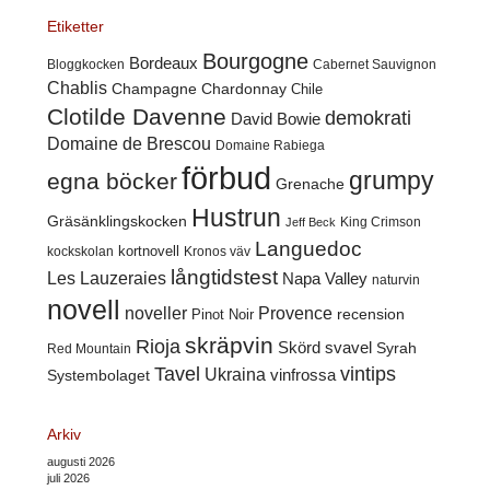
Etiketter
Bourgogne
Bordeaux
Cabernet Sauvignon
Bloggkocken
Chablis
Champagne
Chardonnay
Chile
Clotilde Davenne
demokrati
David Bowie
Domaine de Brescou
Domaine Rabiega
förbud
grumpy
egna böcker
Grenache
Hustrun
Gräsänklingskocken
King Crimson
Jeff Beck
Languedoc
kortnovell
kockskolan
Kronos väv
långtidstest
Les Lauzeraies
Napa Valley
naturvin
novell
noveller
Provence
recension
Pinot Noir
skräpvin
Rioja
Skörd
svavel
Syrah
Red Mountain
Tavel
vintips
Ukraina
Systembolaget
vinfrossa
Arkiv
augusti 2026
juli 2026