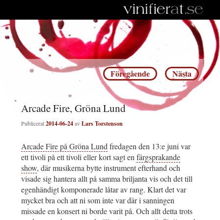
Inläggsnavigering
Föregående
Nästa
Arcade Fire, Gröna Lund
Publicerat
2014-06-24
av
Lars Torstenson
Arcade Fire på Gröna Lund
fredagen den 13:e juni var
ett tivoli på ett tivoli eller kort sagt en
färgsprakande
show
, där musikerna bytte instrument efterhand och
visade sig hantera allt på samma briljanta vis och det till
egenhändigt komponerade låtar av rang. Klart det var
mycket bra och att ni som inte var där i sanningen
missade en konsert ni borde varit på. Och allt detta trots