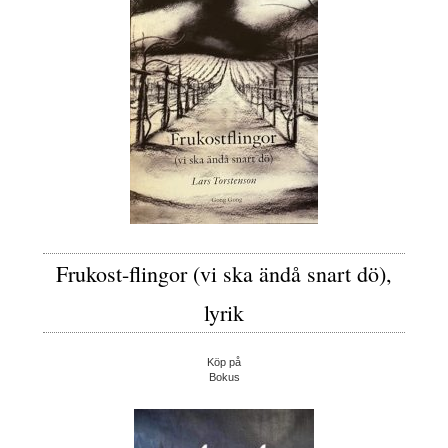
Frukost-flingor (vi ska ändå snart dö),
lyrik
Köp på
Bokus