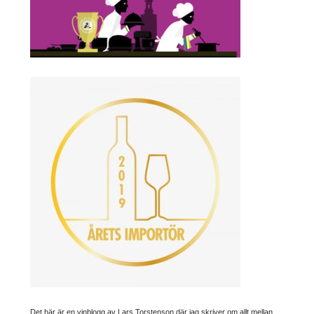
Det här är en vinblogg av Lars Torstenson där jag skriver om allt mellan