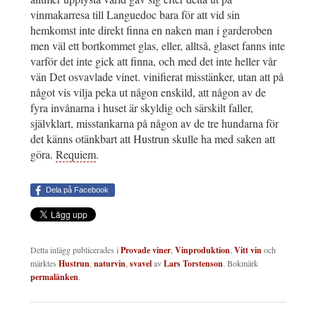
vinmakarresa till Languedoc bara för att vid sin
hemkomst inte direkt finna en naken man i garderoben
men väl ett bortkommet glas, eller, alltså, glaset fanns inte
varför det inte gick att finna, och med det inte heller vår
vän Det osvavlade vinet. vinifierat misstänker, utan att på
något vis vilja peka ut någon enskild, att någon av de
fyra invånarna i huset är skyldig och särskilt faller,
självklart, misstankarna på någon av de tre hundarna för
det känns otänkbart att Hustrun skulle ha med saken att
göra.
Requiem
.
Dela på Facebook
Detta inlägg publicerades i
Provade viner
,
Vinproduktion
,
Vitt vin
och
märktes
Hustrun
,
naturvin
,
svavel
av
Lars Torstenson
. Bokmärk
permalänken
.