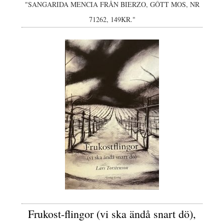
"SANGARIDA MENCIA FRÅN BIERZO, GÔTT MOS, NR
71262, 149KR."
Frukost-flingor (vi ska ändå snart dö),