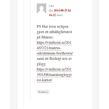
Lars
den
2014-08-25 kl.
16:22
skrev:
PS Har även nyligen
gjort ett uthållighetstest
på Mateus:
https://vinifierat.se/201
4/07/21/mateus-
odestimman-beethoven/
samt ett flerårigt test av
glögg:
https://vinifierat.se/201
3/01/08/maratongloggt
est-kartor/
↓
Svara