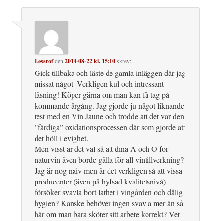
Lessrof
den
2014-08-22 kl. 15:10
skrev:
Gick tillbaka och läste de gamla inläggen där jag
missat något. Verkligen kul och intressant
läsning! Köper gärna om man kan få tag på
kommande årgång. Jag gjorde ju något liknande
test med en Vin Jaune och trodde att det var den
”färdiga” oxidationsprocessen där som gjorde att
det höll i evighet.
Men visst är det väl så att dina A och O för
naturvin även borde gälla för all vintillverkning?
Jag är nog naiv men är det verkligen så att vissa
producenter (även på hyfsad kvalitetsnivå)
försöker svavla bort lathet i vingården och dålig
hygien? Kanske behöver ingen svavla mer än så
här om man bara sköter sitt arbete korrekt? Vet