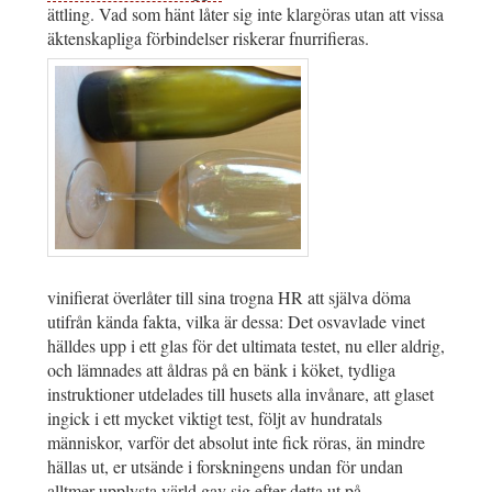
ättling. Vad som hänt låter sig inte klargöras utan att vissa
äktenskapliga förbindelser riskerar fnurrifieras.
vinifierat överlåter till sina trogna HR att själva döma
utifrån kända fakta, vilka är dessa: Det osvavlade vinet
hälldes upp i ett glas för det ultimata testet, nu eller aldrig,
och lämnades att åldras på en bänk i köket, tydliga
instruktioner utdelades till husets alla invånare, att glaset
ingick i ett mycket viktigt test, följt av hundratals
människor, varför det absolut inte fick röras, än mindre
hällas ut, er utsände i forskningens undan för undan
alltmer upplysta värld gav sig efter detta ut på