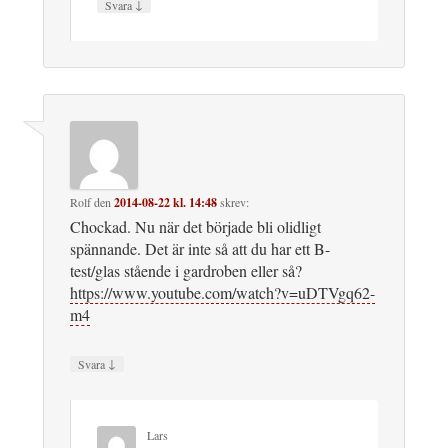
↓
Svara
Rolf
den
2014-08-22 kl. 14:48
skrev:
Chockad. Nu när det började bli olidligt
spännande. Det är inte så att du har ett B-
test/glas stående i gardroben eller så?
https://www.youtube.com/watch?v=uDTVgq62-
m4
↓
Svara
Lars