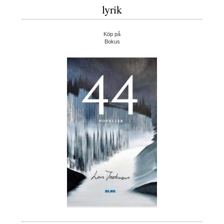
lyrik
Köp på
Bokus