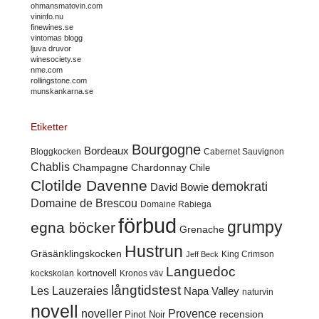
ohmansmatovin.com
vininfo.nu
finewines.se
vintomas blogg
ljuva druvor
winesociety.se
nme.com
rollingstone.com
munskankarna.se
Etiketter
Bourgogne
Bordeaux
Cabernet Sauvignon
Bloggkocken
Chablis
Champagne
Chardonnay
Chile
Clotilde Davenne
demokrati
David Bowie
Domaine de Brescou
Domaine Rabiega
förbud
grumpy
egna böcker
Grenache
Hustrun
Gräsänklingskocken
King Crimson
Jeff Beck
Languedoc
kortnovell
kockskolan
Kronos väv
långtidstest
Les Lauzeraies
Napa Valley
naturvin
novell
noveller
Provence
recension
Pinot Noir