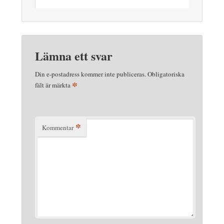
Lämna ett svar
Din e-postadress kommer inte publiceras.
Obligatoriska
*
fält är märkta
*
Kommentar