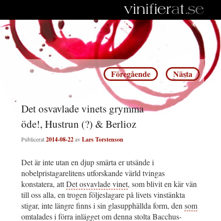
Inläggsnavigering
Föregående
Nästa
Det osvavlade vinets grymma
öde!, Hustrun (?) & Berlioz
Publicerat
2014-08-22
av
Lars Torstenson
Det är inte utan en djup smärta er utsände i
nobelpristagarelitens utforskande värld tvingas
konstatera, att
Det osvavlade vinet
, som blivit en kär vän
till oss alla, en trogen följeslagare på livets vinstänkta
stigar, inte längre finns i sin glasupphällda form, den
som
omtalades i förra inlägget
om denna stolta Bacchus-