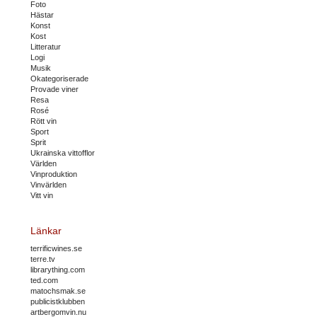
Foto
Hästar
Konst
Kost
Litteratur
Logi
Musik
Okategoriserade
Provade viner
Resa
Rosé
Rött vin
Sport
Sprit
Ukrainska vittofflor
Världen
Vinproduktion
Vinvärlden
Vitt vin
Länkar
terrificwines.se
terre.tv
librarything.com
ted.com
matochsmak.se
publicistklubben
artbergomvin.nu