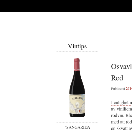
Vintips
Osvavl
Red
Publicerat
201
I enlighet 
av vinifiera
rödvin. Båd
med att röd
"SANGARIDA
en skvätt a