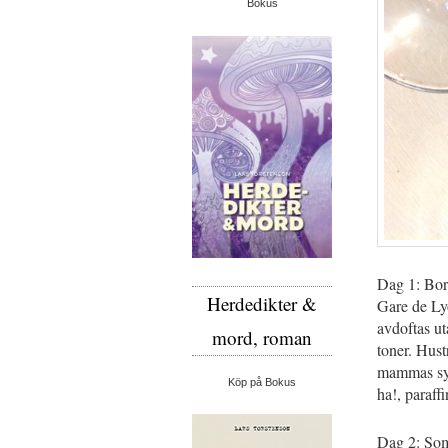
Bokus
Dag 1: Bort
Herdedikter &
Gare de Lyo
avdoftas uta
mord, roman
toner. Hust
mammas sylt
Köp på Bokus
ha!, paraff
Dag 2: Som