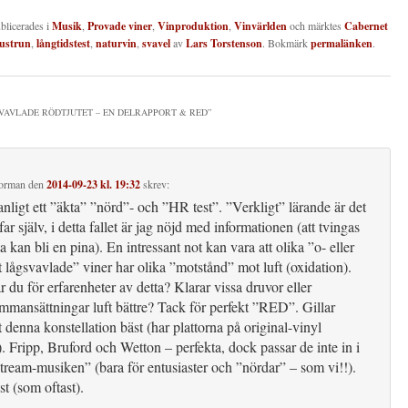
ublicerades i
Musik
,
Provade viner
,
Vinproduktion
,
Vinvärlden
och märktes
Cabernet
ustrun
,
långtidstest
,
naturvin
,
svavel
av
Lars Torstenson
. Bokmärk
permalänken
.
VAVLADE RÖDTJUTET – EN DELRAPPORT & RED
”
orman
den
2014-09-23 kl. 19:32
skrev:
ligt ett ”äkta” ”nörd”- och ”HR test”. ”Verkligt” lärande är det
ar själv, i detta fallet är jag nöjd med informationen (att tvingas
ta kan bli en pina). En intressant not kan vara att olika ”o- eller
 lågsvavlade” viner har olika ”motstånd” mot luft (oxidation).
 du för erfarenheter av detta? Klarar vissa druvor eller
mmansättningar luft bättre? Tack för perfekt ”RED”. Gillar
t denna konstellation bäst (har plattorna på original-vinyl
). Fripp, Bruford och Wetton – perfekta, dock passar de inte in i
tream-musiken” (bara för entusiaster och ”nördar” – som vi!!).
t (som oftast).