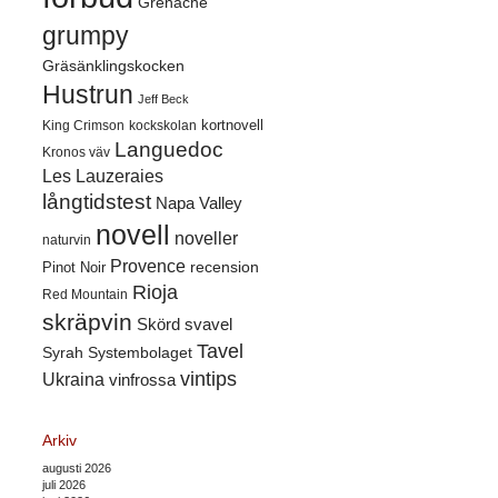
Grenache
grumpy
Gräsänklingskocken
Hustrun
Jeff Beck
kortnovell
King Crimson
kockskolan
Languedoc
Kronos väv
Les Lauzeraies
långtidstest
Napa Valley
novell
noveller
naturvin
Provence
recension
Pinot Noir
Rioja
Red Mountain
skräpvin
Skörd
svavel
Tavel
Syrah
Systembolaget
vintips
Ukraina
vinfrossa
Arkiv
augusti 2026
juli 2026