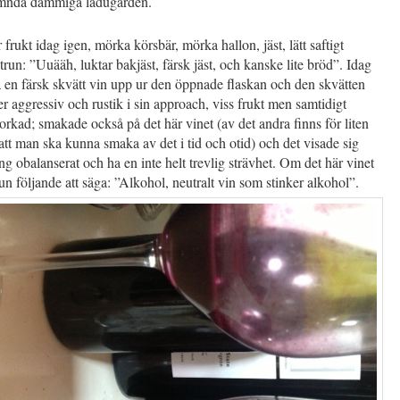
ämnda dammiga ladugården.
frukt idag igen, mörka körsbär, mörka hallon, jäst, lätt saftigt
trun: ”Uuääh, luktar bakjäst, färsk jäst, och kanske lite bröd”. Idag
 en färsk skvätt vin upp ur den öppnade flaskan och den skvätten
er aggressiv och rustik i sin approach, viss frukt men samtidigt
orkad; smakade också på det här vinet (av det andra finns för liten
tt man ska kunna smaka av det i tid och otid) och det visade sig
ng obalanserat och ha en inte helt trevlig strävhet. Om det här vinet
n följande att säga: ”Alkohol, neutralt vin som stinker alkohol”.