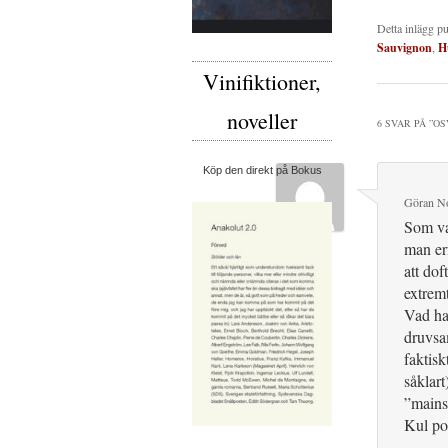
Detta inlägg p
Sauvignon
,
H
Vinifiktioner,
noveller
6 SVAR PÅ ”
OS
Köp den direkt på Bokus
Göran N
Som van
man erf
att dof
extremt
Vad har
druvsa
faktisk
såklart
”mains
Kul pos