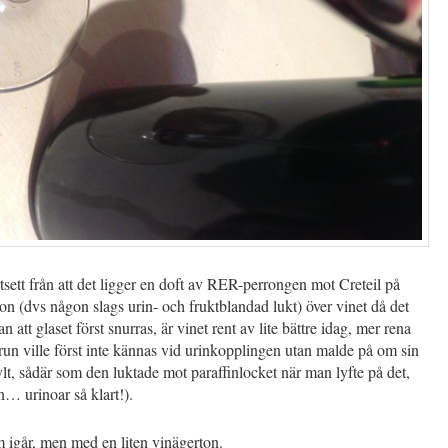
sett från att det ligger en doft av RER-perrongen mot Creteil på
n (dvs någon slags urin- och fruktblandad lukt) över vinet då det
n att glaset först snurras, är vinet rent av lite bättre idag, mer rena
run ville först inte kännas vid urinkopplingen utan malde på om sin
, sådär som den luktade mot paraffinlocket när man lyfte på det,
in… urinoar så klart!).
 igår, men med en liten vinägerton.