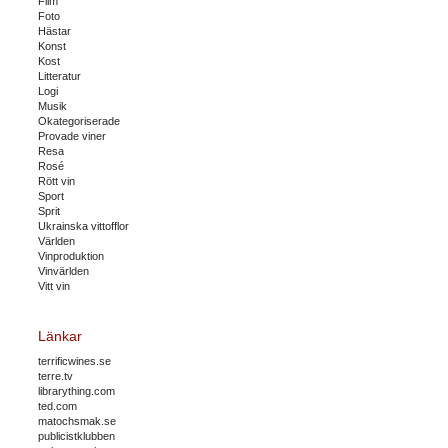
Film
Foto
Hästar
Konst
Kost
Litteratur
Logi
Musik
Okategoriserade
Provade viner
Resa
Rosé
Rött vin
Sport
Sprit
Ukrainska vittofflor
Världen
Vinproduktion
Vinvärlden
Vitt vin
Länkar
terrificwines.se
terre.tv
librarything.com
ted.com
matochsmak.se
publicistklubben