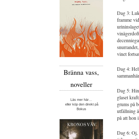
Dag 3: Luk
framme vid 
urininslaget
vinägerdoft
decenniega
snurrandet,
vinet forts
Dag 4: Helt
Bränna vass,
sammanhän
noveller
Dag 5: Hinn
glaset kraf
Läs mer här…
grums på b
eller köp den direkt på
Bokus
utfällning 
på att hon 
Dag 6: Oj, 