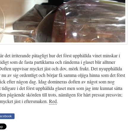
r det irriterande påtagligt hur det först upphällda vinet minskar i
digt som de fasta partiklarna och ränderna i glaset blir alltmer
Doften uppvisar mycket jäst och dov, mörk frukt. Det nyupphällda
r nu av sig ordentligt och börjar få samma oljiga hinna som det först
fick efter någon dag. Idag domineras doften av något som nog
tidigare i det först upphällda glaset men som jag inte kunnat sätta
 den pågående skörden till trots, nämligen för hårt pressat pressvin;
 mycket jäst i eftersmaken.
Red
.
Facebook