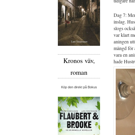
tidigare n
Dag 7: Mer 
inslag. Hus
slogs också
var klart m
aningen utt
mängd för a
vara en ani
Kronos väv,
hade Hustru
roman
Köp den direkt på Bokus