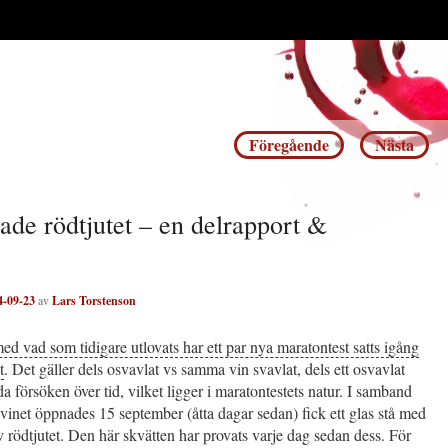
Inläggsnavigering
Föregående
Nästa
ade rödtjutet – en delrapport &
4-09-23
av
Lars Torstenson
med vad som tidigare utlovats har ett par nya maratontest satts igång
t
. Det gäller dels osvavlat vs samma vin svavlat, dels ett osvavlat
a försöken över tid, vilket ligger i maratontestets natur. I samband
vinet öppnades 15 september (åtta dagar sedan) fick ett glas stå med
v rödtjutet. Den här skvätten har provats varje dag sedan dess. För