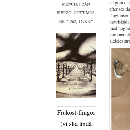
att göra de
MENCIA FRÅN
efter sex 
BIERZO, GÔTT MOS,
långt inser 
navelskådan
NR 71262, 149KR."
med högbur
kommer att 
alldeles str
Frukost-flingor
(vi ska ändå