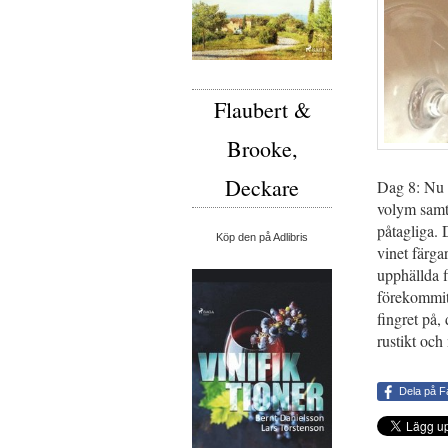
Flaubert &
Brooke,
Deckare
Dag 8: Nu ä
volym samti
påtagliga. 
Köp den på Adlibris
vinet färga
upphällda 
förekommit 
fingret på,
rustikt och
Dela på 