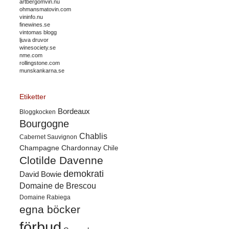
artbergomvin.nu
ohmansmatovin.com
vininfo.nu
finewines.se
vintomas blogg
ljuva druvor
winesociety.se
nme.com
rollingstone.com
munskankarna.se
Etiketter
Bordeaux
Bloggkocken
Bourgogne
Chablis
Cabernet Sauvignon
Champagne
Chardonnay
Chile
Clotilde Davenne
demokrati
David Bowie
Domaine de Brescou
Domaine Rabiega
egna böcker
förbud