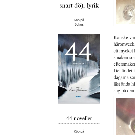
snart dö), lyrik
Köp på
Bokus
Kanske var 
häromvecka
ett mycket 
smaken som 
eftersmaken
Det är det 
dagarna som
läst ända h
sug på den 
44 noveller
Köp på