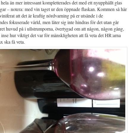
t hela än mer intressant kompletterades det med ett nyupphällt glas
dagar – notera: med vin taget ur den öppnade flaskan. Kommen så här
viniferat att det är kraftig nördvarning på er utsände i de
des fokuserade värld, men låter sig inte hindras för det utan går
et huvud på i ullstrumporna, övertygad om att någon, någon gång,
inse hur viktigt det var för mänskligheten att få veta det HR:arna
ax ska få veta.