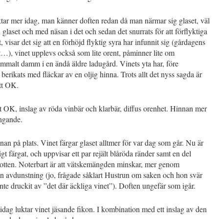
tar mer idag, man känner doften redan då man närmar sig glaset, väl
glaset och med näsan i det och sedan det snurrats för att förflyktiga
, visar det sig att en förhöjd flyktig syra har infunnit sig (gårdagens
…), vinet upplevs också som lite orent, påminner lite om
mmalt damm i en ändå äldre ladugård. Vinets yta har, före
 berikats med fläckar av en oljig hinna. Trots allt det nyss sagda är
att OK.
 OK, inslag av röda vinbär och klarbär, diffus orenhet. Hinnan mer
gande.
an på plats. Vinet färgar glaset alltmer för var dag som går. Nu är
tigt färgat, och uppvisar ett par rejält blåröda ränder samt en del
otten. Noterbart är att vätskemängden minskar, mer genom
än avdunstning (jo, frågade såklart Hustrun om saken och hon svär
inte druckit av ”det där äckliga vinet”). Doften ungefär som igår.
idag luktar vinet jäsande fikon. I kombination med ett inslag av den