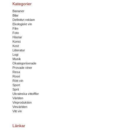
Kategorier
Bananer
Bilar
Definitivt reklam
Ekologiskt vin
Film
Foto
Hästar
Konst
Kost
Litteratur
Logi
Musik
Okategoriserade
Provade viner
Resa
Rosé
Rött vin
Sport
Sprit
Ukrainska vittofflor
Världen
Vinproduktion
Vinvärlden
Vitt vin
Länkar