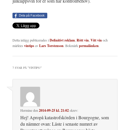
julklappsvin för er som har kontrollbehov).
Dela på Facebook
Detta inlägg publicerades i
Definitivt reklam
,
Rött vin
,
Vitt vin
och
märktes
vintips
av
Lars Torstenson
. Bokmärk
permalänken
.
7 SVAR PÅ ”
VINTIPS!
”
Hermine
den
2014-09-25 kl. 21:02
skrev:
Hej! Apropå katastrofskörden i Bourgogne, som
du nämner ovan: Läste i senaste numret av