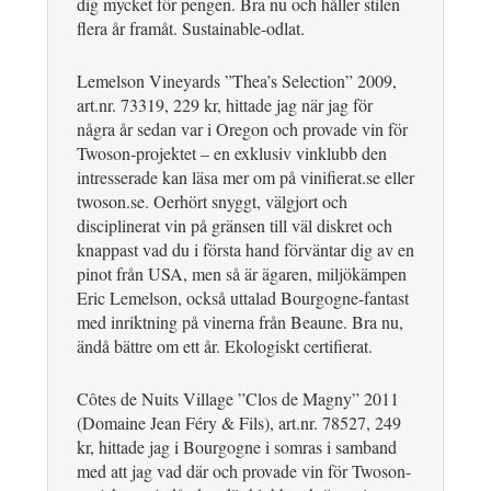
dig mycket för pengen. Bra nu och håller stilen
flera år framåt. Sustainable-odlat.
Lemelson Vineyards ”Thea’s Selection” 2009,
art.nr. 73319, 229 kr, hittade jag när jag för
några år sedan var i Oregon och provade vin för
Twoson-projektet – en exklusiv vinklubb den
intresserade kan läsa mer om på vinifierat.se eller
twoson.se. Oerhört snyggt, välgjort och
disciplinerat vin på gränsen till väl diskret och
knappast vad du i första hand förväntar dig av en
pinot från USA, men så är ägaren, miljökämpen
Eric Lemelson, också uttalad Bourgogne-fantast
med inriktning på vinerna från Beaune. Bra nu,
ändå bättre om ett år. Ekologiskt certifierat.
Côtes de Nuits Village ”Clos de Magny” 2011
(Domaine Jean Féry & Fils), art.nr. 78527, 249
kr, hittade jag i Bourgogne i somras i samband
med att jag vad där och provade vin för Twoson-