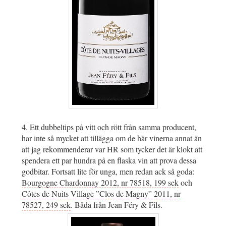
4. Ett dubbeltips på vitt och rött från samma producent,
har inte så mycket att tillägga om de här vinerna annat än
att jag rekommenderar var HR som tycker det är klokt att
spendera ett par hundra på en flaska vin att prova dessa
godbitar. Fortsatt lite för unga, men redan ack så goda:
Bourgogne Chardonnay 2012, nr 78518, 199 sek
och
Côtes de Nuits Village ”Clos de Magny” 2011, nr
78527, 249 sek
. Båda från Jean Féry & Fils.