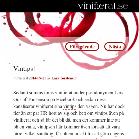
Inläggsnavigering
Föregående
Nästa
Vintips!
Publicerat
2014-09-25
av
Lars Torstenson
Sedan i somras finns vinifierat under pseudonymen Lars
Gustaf Torstenson på Facebook och sedan dess
kanaliserar vinifierat sina
vintips
den vägen. Nu har dock
fler än ett par HR hört av sig och bett om vintips även på
vinifierat och så får det bli då, men det kommer inte att
bli en vana, vintipsen här kommer även fortsatt att vara
färre, vilket samtidigt får bli en ursäkt för att göra dagens