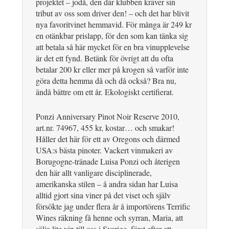
projektet – jodå, den där klubben kräver sin
tribut av oss som driver den! – och det har blivit
nya favoritvinet hemmavid. För många är 249 kr
en otänkbar prislapp, för den som kan tänka sig
att betala så här mycket för en bra vinupplevelse
är det ett fynd. Betänk för övrigt att du ofta
betalar 200 kr eller mer på krogen så varför inte
göra detta hemma då och då också? Bra nu,
ändå bättre om ett år. Ekologiskt certifierat.
Ponzi Anniversary Pinot Noir Reserve 2010,
art.nr. 74967, 455 kr, kostar… och smakar!
Håller det här för ett av Oregons och därmed
USA:s bästa pinoter. Vackert vinmakeri av
Borugogne-tränade Luisa Ponzi och återigen
den här allt vanligare disciplinerade,
amerikanska stilen – å andra sidan har Luisa
alltid gjort sina viner på det viset och själv
försökte jag under flera år å importörens Terrific
Wines räkning få henne och syrran, Maria, att
sälja lite vin till oss i Sverige, först efter ett