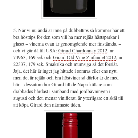
5. När vi nu ändå är inne på dubbeltips så kommer här ett
bra hösttips för den som vill ha mer rejäla hästsparkar i
glaset – vinerna ovan är genomgående mer finstämda. –
och vi går då till USA:
Girard Chardonnay 2012
, nr
74963, 169 sek och
Girard Old Vine Zinfandel 2012
, nr
22337, 179 sek. Smakrika och mumsiga så det förslår.
Jaja, det här är inget jag hittade i somras eller ens nytt,
men det är rejäla och bra höstviner så därför är de med
här – dessutom hör Girard till de Napa-källare som
drabbades hårdast i samband med jordbävningen i
augusti och det, menar vinifierat, är ytterligare ett skäl till
att köpa Girard den närmaste tiden.