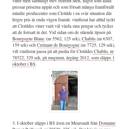
viner men samtidigt blev extremt liten, något som alltid
pressar priserna uppåt och som försatt många framförallt
mindre producenter som Clotilde i en svår situation där
högre pris är enda vägen framåt. vinifierat har alltid tyckt
att Clotildes viner varit väl värda sina pengar och tycker
att de fortsatt är det. Vid sidan om de stående tipsen på
Bourgogne Blanc
(nr 5562, 125 sek),
Chablis
(nr 6307,
159 sek) och
Crémant de Bourgogne
(nr 7725, 129 sek),
vill vinifierat passa på att pusha för Clotildes
Chablis, nr
78522, 329 sek, på magnum, årgång 2012, som släpps 1
oktober i BS
.
3. I oktober släpps i BS även en Meursault från
Domaine