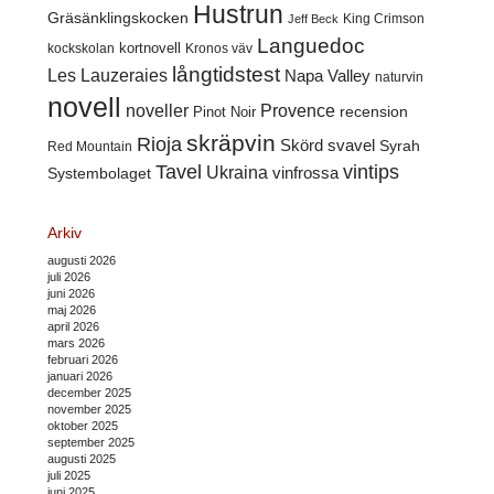
Hustrun
Gräsänklingskocken
King Crimson
Jeff Beck
Languedoc
kortnovell
kockskolan
Kronos väv
långtidstest
Les Lauzeraies
Napa Valley
naturvin
novell
noveller
Provence
recension
Pinot Noir
skräpvin
Rioja
Skörd
svavel
Syrah
Red Mountain
Tavel
vintips
Ukraina
Systembolaget
vinfrossa
Arkiv
augusti 2026
juli 2026
juni 2026
maj 2026
april 2026
mars 2026
februari 2026
januari 2026
december 2025
november 2025
oktober 2025
september 2025
augusti 2025
juli 2025
juni 2025