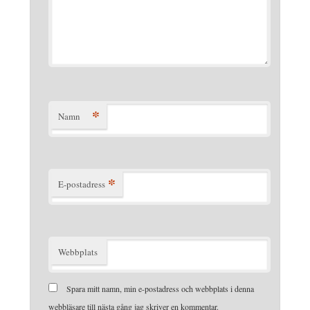
*
Namn
*
E-postadress
Webbplats
Spara mitt namn, min e-postadress och webbplats i denna
webbläsare till nästa gång jag skriver en kommentar.