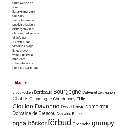
terrificwines.se
terre.tv
librarything.com
ted.com
matochsmak.se
publicistklubben
artbergomvin.nu
ohmansmatovin.com
vininfo.nu
finewines.se
vintomas blogg
ljuva druvor
winesociety.se
nme.com
rollingstone.com
munskankarna.se
Etiketter
Bourgogne
Bordeaux
Cabernet Sauvignon
Bloggkocken
Chablis
Champagne
Chardonnay
Chile
Clotilde Davenne
demokrati
David Bowie
Domaine de Brescou
Domaine Rabiega
förbud
grumpy
egna böcker
Grenache