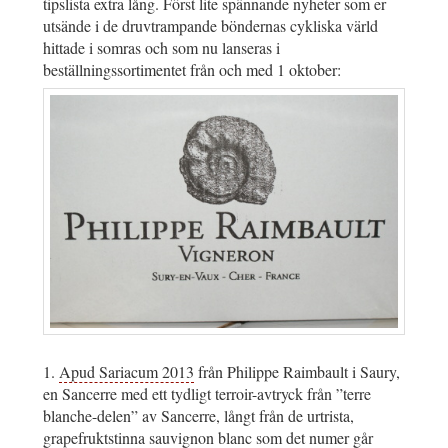
tipslista extra lång. Först lite spännande nyheter som er
utsände i de druvtrampande böndernas cykliska värld
hittade i somras och som nu lanseras i
beställningssortimentet från och med 1 oktober:
1.
Apud Sariacum 2013
från Philippe Raimbault i Saury,
en Sancerre med ett tydligt terroir-avtryck från ”terre
blanche-delen” av Sancerre, långt från de urtrista,
grapefruktstinna sauvignon blanc som det numer går