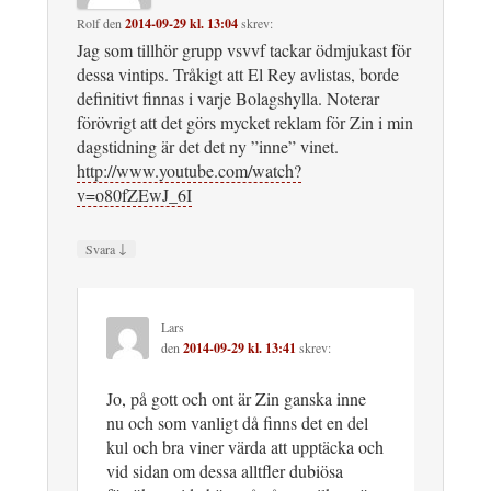
Rolf
den
2014-09-29 kl. 13:04
skrev:
Jag som tillhör grupp vsvvf tackar ödmjukast för
dessa vintips. Tråkigt att El Rey avlistas, borde
definitivt finnas i varje Bolagshylla. Noterar
förövrigt att det görs mycket reklam för Zin i min
dagstidning är det det ny ”inne” vinet.
http://www.youtube.com/watch?
v=o80fZEwJ_6I
↓
Svara
Lars
den
2014-09-29 kl. 13:41
skrev:
Jo, på gott och ont är Zin ganska inne
nu och som vanligt då finns det en del
kul och bra viner värda att upptäcka och
vid sidan om dessa alltfler dubiösa