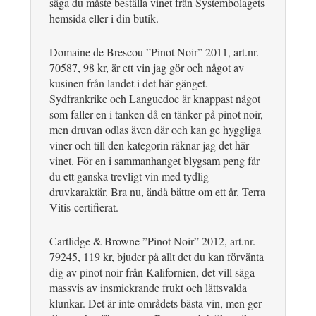
säga du måste beställa vinet från Systembolagets
hemsida eller i din butik.
Domaine de Brescou ”Pinot Noir” 2011, art.nr.
70587, 98 kr, är ett vin jag gör och något av
kusinen från landet i det här gänget.
Sydfrankrike och Languedoc är knappast något
som faller en i tanken då en tänker på pinot noir,
men druvan odlas även där och kan ge hyggliga
viner och till den kategorin räknar jag det här
vinet. För en i sammanhanget blygsam peng får
du ett ganska trevligt vin med tydlig
druvkaraktär. Bra nu, ändå bättre om ett år. Terra
Vitis-certifierat.
Cartlidge & Browne ”Pinot Noir” 2012, art.nr.
79245, 119 kr, bjuder på allt det du kan förvänta
dig av pinot noir från Kalifornien, det vill säga
massvis av insmickrande frukt och lättsvalda
klunkar. Det är inte områdets bästa vin, men ger