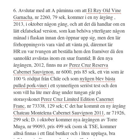
6. Avslutar med att A påminna om att
El Rey Old Vine
Garnacha
, nr 2260, 79 sek, kommer i en ny årgång ,
2013, i oktober någon gång, och att det då handlar om en
lätt ekfatsekad version, som kan behöva ytterligare någon
månad i flaskan innan den öppnar upp sig, men den lär
förhoppningsvis vara värd att vänta på, däremot lär
HR:en var tvungen att beställa hem den framöver då den
sannolikt avslistas inom en snar framtid; B den nya
årgången, 2012, finns nu av
Perez Cruz Reserva
Cabernet Sauvignon
, nr 6000, pris 85 sek, ett vin som är
100 % rödtjut från Chile och som
nyligen blev bästa
pulled pork-vinet
i ett synnerligen seriöst test och den
som vill ha lite mer drag under tungan går på
storasyskonet
Perez Cruz Limited Edition Canernet
Franc
, nr 73338, 129 sek; C det har kommit en ny årgång
Chateau Montelena Cabernet Sauvignon 2011
, nr 71926,
299 sek; D. i oktober kommer nya årgången av Torre
Muga, nr 99093, pris 499 sek (som sk TSE, kommer
alltså finnas i ett fåtal butiker och i liten upplaga, bra