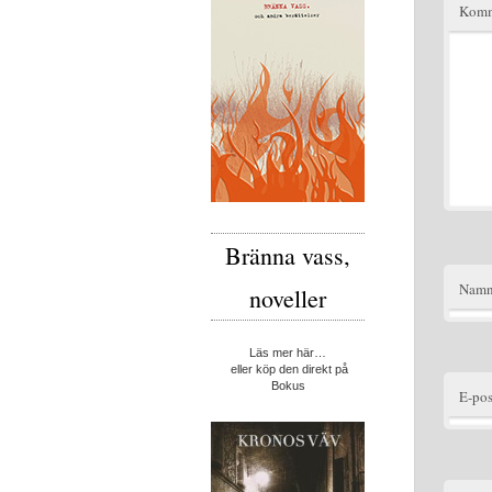
Komm
Bränna vass,
Nam
noveller
Läs mer här…
eller köp den direkt på
Bokus
E-pos