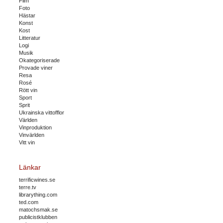
Film
Foto
Hästar
Konst
Kost
Litteratur
Logi
Musik
Okategoriserade
Provade viner
Resa
Rosé
Rött vin
Sport
Sprit
Ukrainska vittofflor
Världen
Vinproduktion
Vinvärlden
Vitt vin
Länkar
terrificwines.se
terre.tv
librarything.com
ted.com
matochsmak.se
publicistklubben