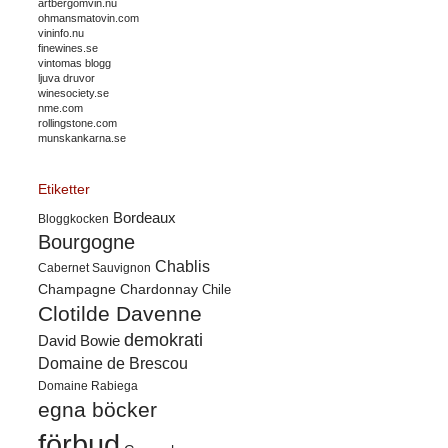
artbergomvin.nu
ohmansmatovin.com
vininfo.nu
finewines.se
vintomas blogg
ljuva druvor
winesociety.se
nme.com
rollingstone.com
munskankarna.se
Etiketter
Bordeaux
Bloggkocken
Bourgogne
Chablis
Cabernet Sauvignon
Champagne
Chardonnay
Chile
Clotilde Davenne
demokrati
David Bowie
Domaine de Brescou
Domaine Rabiega
egna böcker
förbud