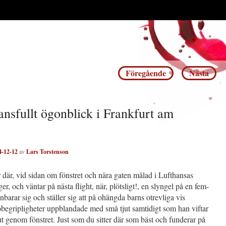
Inläggsnavigering
Föregående
Nästa
sansfullt ögonblick i Frankfurt am
4-12-12
av
Lars Torstenson
r där, vid sidan om fönstret och nära gaten målad i Lufthansas
er, och väntar på nästa flight, när, plötsligt!, en slyngel på en fem-
nbarar sig och ställer sig att på ohängda barns otrevliga vis
obegripligheter uppblandade med små tjut samtidigt som han viftar
t genom fönstret. Just som du sitter där som bäst och funderar på