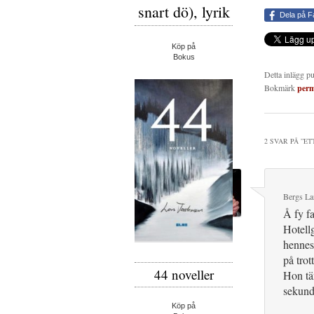
snart dö), lyrik
Dela på 
Köp på
Bokus
Detta inlägg p
Bokmärk
per
2 SVAR PÅ ”
ET
Bergs La
Å fy fa
Hotellg
hennes 
på trot
44 noveller
Hon tä
sekun
Köp på