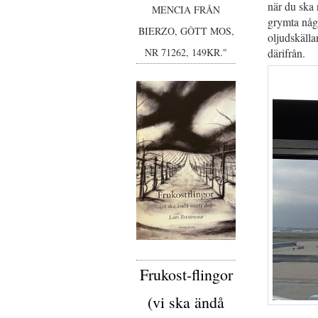
när du ska 
MENCIA FRÅN
grymta någo
BIERZO, GÔTT MOS,
oljudskälla
därifrån.
NR 71262, 149KR."
Frukost-flingor
(vi ska ändå