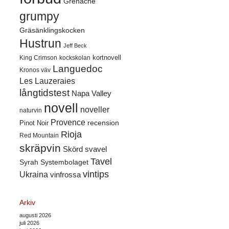
Grenache
grumpy
Gräsänklingskocken
Hustrun
Jeff Beck
kortnovell
King Crimson
kockskolan
Languedoc
Kronos väv
Les Lauzeraies
långtidstest
Napa Valley
novell
noveller
naturvin
Provence
recension
Pinot Noir
Rioja
Red Mountain
skräpvin
Skörd
svavel
Tavel
Syrah
Systembolaget
vintips
Ukraina
vinfrossa
Arkiv
augusti 2026
juli 2026