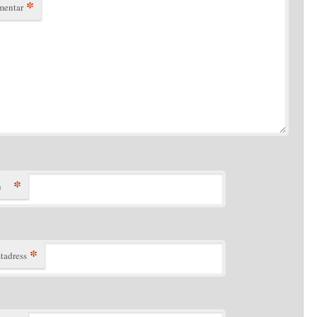
*
entar
*
n
*
tadress