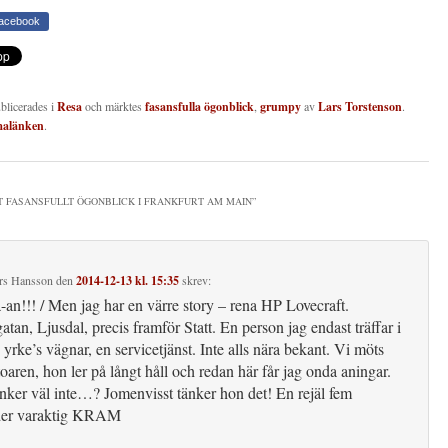
Facebook
ublicerades i
Resa
och märktes
fasansfulla ögonblick
,
grumpy
av
Lars Torstenson
.
malänken
.
T FASANSFULLT ÖGONBLICK I FRANKFURT AM MAIN
”
rs Hansson
den
2014-12-13 kl. 15:35
skrev:
-an!!! / Men jag har en värre story – rena HP Lovecraft.
atan, Ljusdal, precis framför Statt. En person jag endast träffar i
yrke’s vägnar, en servicetjänst. Inte alls nära bekant. Vi möts
toaren, hon ler på långt håll och redan här får jag onda aningar.
nker väl inte…? Jomenvisst tänker hon det! En rejäl fem
der varaktig KRAM