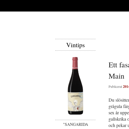
Vintips
Ett fa
Main
Publicerat
201
Du slösitte
grågula färg
sex år uppe
gallskrika 
"SANGARIDA
och pekar u