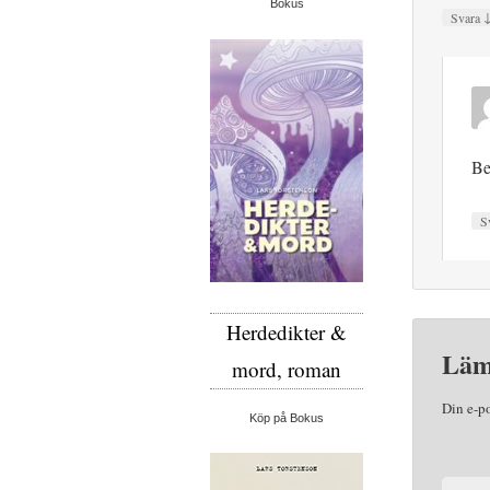
Bokus
Svara
Be
S
Herdedikter &
Läm
mord, roman
Din e-p
Köp på Bokus