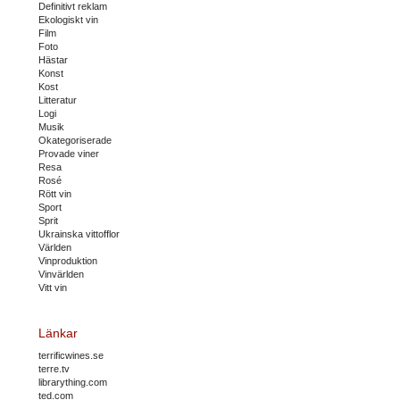
Definitivt reklam
Ekologiskt vin
Film
Foto
Hästar
Konst
Kost
Litteratur
Logi
Musik
Okategoriserade
Provade viner
Resa
Rosé
Rött vin
Sport
Sprit
Ukrainska vittofflor
Världen
Vinproduktion
Vinvärlden
Vitt vin
Länkar
terrificwines.se
terre.tv
librarything.com
ted.com