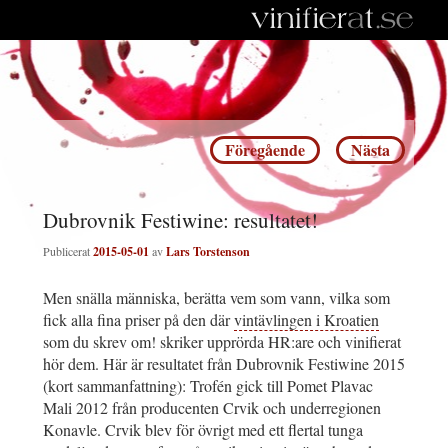
Inläggsnavigering
Föregående
Nästa
Dubrovnik Festiwine: resultatet!
Publicerat
2015-05-01
av
Lars Torstenson
Men snälla människa, berätta vem som vann, vilka som
fick alla fina priser på den där
vintävlingen i Kroatien
som du skrev om! skriker upprörda HR:are och vinifierat
hör dem. Här är resultatet från Dubrovnik Festiwine 2015
(kort sammanfattning): Trofén gick till Pomet Plavac
Mali 2012 från producenten Crvik och underregionen
Konavle. Crvik blev för övrigt med ett flertal tunga