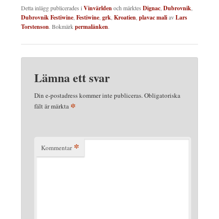
Detta inlägg publicerades i
Vinvärlden
och märktes
Dignac
,
Dubrovnik
,
Dubrovnik Festiwine
,
Festiwine
,
grk
,
Kroatien
,
plavac mali
av
Lars
Torstenson
. Bokmärk
permalänken
.
Lämna ett svar
Din e-postadress kommer inte publiceras.
Obligatoriska
*
fält är märkta
*
Kommentar