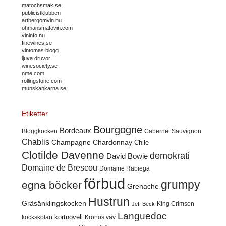
matochsmak.se
publicistklubben
artbergomvin.nu
ohmansmatovin.com
vininfo.nu
finewines.se
vintomas blogg
ljuva druvor
winesociety.se
nme.com
rollingstone.com
munskankarna.se
Etiketter
Bourgogne
Bordeaux
Cabernet Sauvignon
Bloggkocken
Chablis
Champagne
Chardonnay
Chile
Clotilde Davenne
demokrati
David Bowie
Domaine de Brescou
Domaine Rabiega
förbud
grumpy
egna böcker
Grenache
Hustrun
Gräsänklingskocken
King Crimson
Jeff Beck
Languedoc
kortnovell
kockskolan
Kronos väv