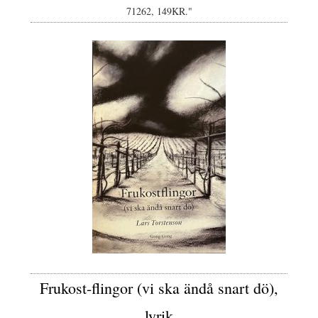
71262, 149KR."
Frukost-flingor (vi ska ändå snart dö),
lyrik