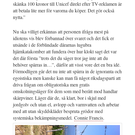
skänka 100 kronor till Unicef direkt efter TV-reklamen är
att betala lite mer för varorna du köper. Det gör också
nytta.”
Nu ska villigt erkännas att personen ifråga mest på
idiotens vis blev förbannad över svaret och det fick er
utsände i de förblindade dårarnas lugubra
hjärnkatakomber att fundera över hur klokt sagt det var
det där första ”trots det du säger tror jag inte att du
behöver spärras in…”, därför att visst vore det en bra idé.
Förmodligen går det nu inte att spärra in de ignoranta och
egoistiska men kanske kan man få något riksdagsparti att
driva frågan om obligatoriska men gratis
omskolningsläger för dem som med berått mod handlar
skärpviner. Läger där de, så klart, bor i skjul med
jordgolv och utan el, avlopp och varmvatten och arbetar
med att utan skyddskläder bespruta grödor med
systemiska bekämpningsmedel.
Connie Francis
.