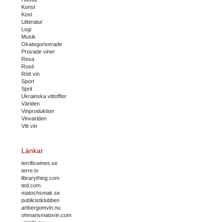
Konst
Kost
Litteratur
Logi
Musik
Okategoriserade
Provade viner
Resa
Rosé
Rött vin
Sport
Sprit
Ukrainska vittofflor
Världen
Vinproduktion
Vinvärlden
Vitt vin
Länkar
terrificwines.se
terre.tv
librarything.com
ted.com
matochsmak.se
publicistklubben
artbergomvin.nu
ohmansmatovin.com