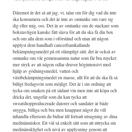
Däremot är det så att jag, vi, talar om för dig vad du inte
ska konsumera och det är inte av omtanke om vare sig
dig eller mig, oss. Det är av omtanke om de stackare som
bokstavligen kanske fått slava för att du ska få din box
och om alla dem som i oförstånd och utan att någon
upplyst dem handhaft cancerframkallande
bekämpningsmedel på ett olämpligt sätt; det är också av
omtanke om vår gemensamma natur som får bra mycket
mer stryk av att någon odlar druvor högintensivt med
hjälp av gödningsmedel, vatten och
växtbekämpningsmedel en masse, allt för att du ska få så
billigt fredagsvin som möjligt. Det är i sin ordning att
tycka om smaken på ett sådant vin men inte att köpa och
dricka det, ungefär som du kan tycka att
sweatshopproducerade datorer och sandaler är både
snygga, billiga och bra men knappast något du vill
inhandla eftersom du bidrar till fortsatt utsugning av dina
medmänniskor. Ett väl så enkelt sätt som att uttrycka sin
medmänsklighet och nivå av upplysning genom att