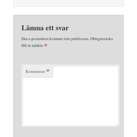
Lämna ett svar
Din e-postadress kommer inte publiceras.
Obligatoriska
*
fält är märkta
*
Kommentar