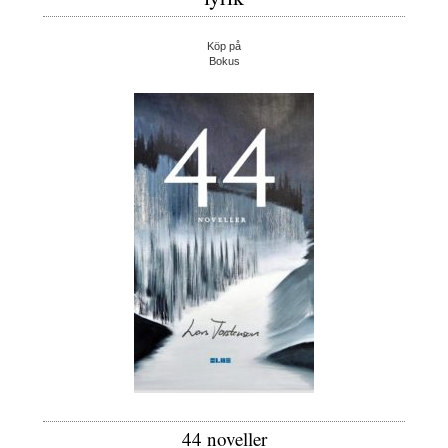
Köp på
Bokus
44 noveller