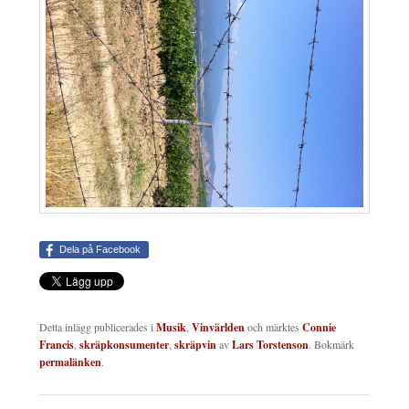
Dela på Facebook
Detta inlägg publicerades i
Musik
,
Vinvärlden
och märktes
Connie
Francis
,
skräpkonsumenter
,
skräpvin
av
Lars Torstenson
. Bokmärk
permalänken
.