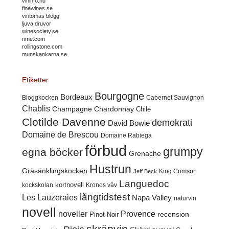
vininfo.nu
finewines.se
vintomas blogg
ljuva druvor
winesociety.se
nme.com
rollingstone.com
munskankarna.se
Etiketter
Bourgogne
Bordeaux
Cabernet Sauvignon
Bloggkocken
Chablis
Champagne
Chardonnay
Chile
Clotilde Davenne
demokrati
David Bowie
Domaine de Brescou
Domaine Rabiega
förbud
grumpy
egna böcker
Grenache
Hustrun
Gräsänklingskocken
King Crimson
Jeff Beck
Languedoc
kortnovell
kockskolan
Kronos väv
långtidstest
Les Lauzeraies
Napa Valley
naturvin
novell
noveller
Provence
recension
Pinot Noir
skräpvin