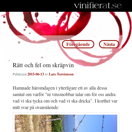
Inläggsnavigering
Föregående
Nästa
Rätt och fel om skräpvin
Publicerat
2015-06-13
av
Lars Torstenson
Hamnade häromdagen i ytterligare ett av alla dessa
samtal om varför ”ni vinssnobbar talar om för oss andra
vad vi ska tycka om och vad vi ska dricka”. I korthet var
mitt svar på ovanstående: