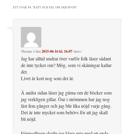
ETT SVAR PÅ ”
RÄTT OCH FEL OM SKRÄPVIN
”
Thomas J
den
2015-06-16 kl. 16:07
skrev:
Jag har alltid undrat över varför folk läser sådant
de inte tycker om? Mög, som vi skåningar kallar
det.
Livet är kort nog som det är.
Å andra sidan läser jag gärna om de böcker som
jag verkligen gillar. Öar i strömmen har jag nog
läst fem gånger och jag blir lika nöjd varje gång.
Det är inte mycket som behövs för att jag skall
bli nöjd.
Förmodligen skulle jag klara mig med ett enda