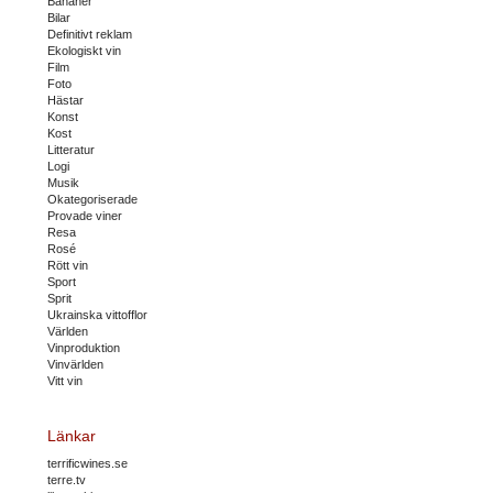
Bananer
Bilar
Definitivt reklam
Ekologiskt vin
Film
Foto
Hästar
Konst
Kost
Litteratur
Logi
Musik
Okategoriserade
Provade viner
Resa
Rosé
Rött vin
Sport
Sprit
Ukrainska vittofflor
Världen
Vinproduktion
Vinvärlden
Vitt vin
Länkar
terrificwines.se
terre.tv