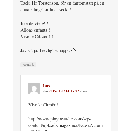
Tack, Hr Torstenson, för en fantomstart på en
annars högst ordinär vecka!
Joie de vivre!!!
Allons enfants!!!
Vive le Citroën!!!
Javisst ja. Trevligt schapp . 🙂
↓
Svara
Lars
den
2015-11-03 kl. 18:27
skrev:
Vive le Citroën!
http://www.pinyinstudio.com/wp-
content/uploads/magazines/NewsAutum