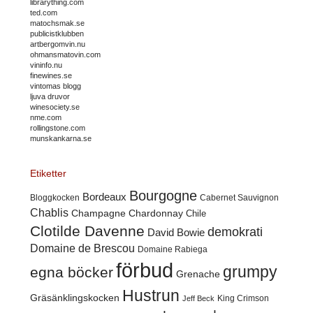
librarything.com
ted.com
matochsmak.se
publicistklubben
artbergomvin.nu
ohmansmatovin.com
vininfo.nu
finewines.se
vintomas blogg
ljuva druvor
winesociety.se
nme.com
rollingstone.com
munskankarna.se
Etiketter
Bourgogne
Bordeaux
Cabernet Sauvignon
Bloggkocken
Chablis
Champagne
Chardonnay
Chile
Clotilde Davenne
demokrati
David Bowie
Domaine de Brescou
Domaine Rabiega
förbud
grumpy
egna böcker
Grenache
Hustrun
Gräsänklingskocken
King Crimson
Jeff Beck