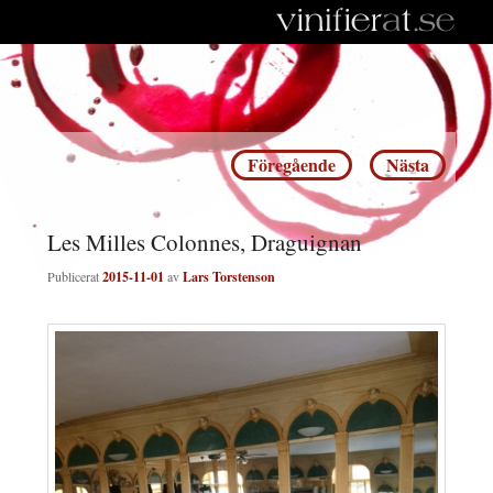
Inläggsnavigering
Föregående
Nästa
Les Milles Colonnes, Draguignan
Publicerat
2015-11-01
av
Lars Torstenson