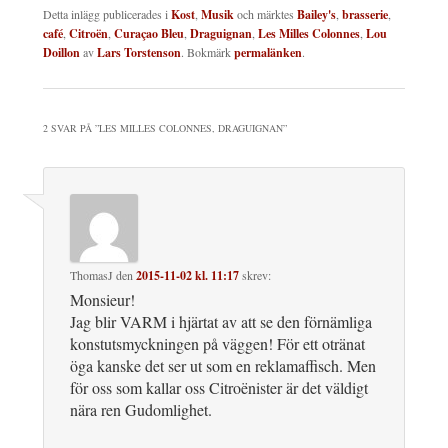
Detta inlägg publicerades i
Kost
,
Musik
och märktes
Bailey's
,
brasserie
,
café
,
Citroën
,
Curaçao Bleu
,
Draguignan
,
Les Milles Colonnes
,
Lou
Doillon
av
Lars Torstenson
. Bokmärk
permalänken
.
2 SVAR PÅ ”
LES MILLES COLONNES, DRAGUIGNAN
”
ThomasJ
den
2015-11-02 kl. 11:17
skrev:
Monsieur!
Jag blir VARM i hjärtat av att se den förnämliga
konstutsmyckningen på väggen! För ett otränat
öga kanske det ser ut som en reklamaffisch. Men
för oss som kallar oss Citroënister är det väldigt
nära ren Gudomlighet.