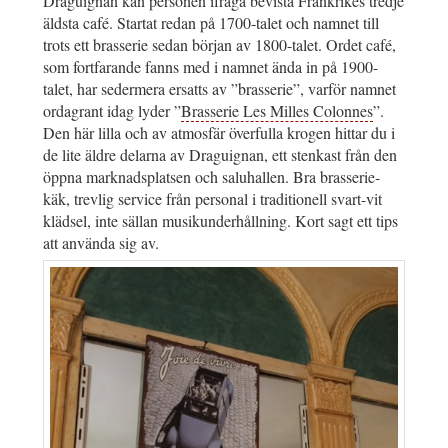
Draguignan kan personen ifråga bevista Frankrikes tredje
äldsta café. Startat redan på 1700-talet och namnet till
trots ett brasserie sedan början av 1800-talet. Ordet café,
som fortfarande fanns med i namnet ända in på 1900-
talet, har sedermera ersatts av ”brasserie”, varför namnet
ordagrant idag lyder ”
Brasserie Les Milles Colonnes
”.
Den här lilla och av atmosfär överfulla krogen hittar du i
de lite äldre delarna av Draguignan, ett stenkast från den
öppna marknadsplatsen och saluhallen. Bra brasserie-
käk, trevlig service från personal i traditionell svart-vit
klädsel, inte sällan musikunderhållning. Kort sagt ett tips
att använda sig av.