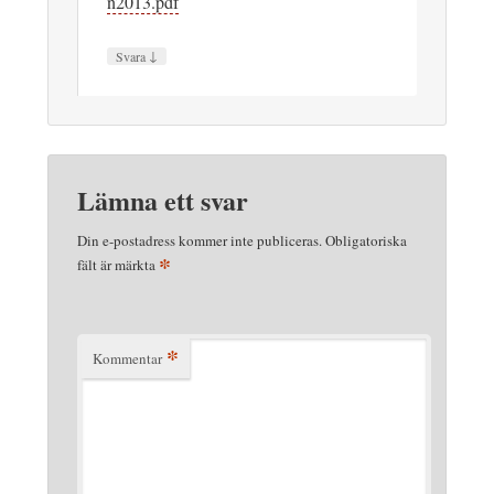
n2013.pdf
↓
Svara
Lämna ett svar
Din e-postadress kommer inte publiceras.
Obligatoriska
*
fält är märkta
*
Kommentar