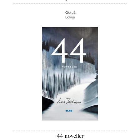
Köp på
Bokus
44 noveller