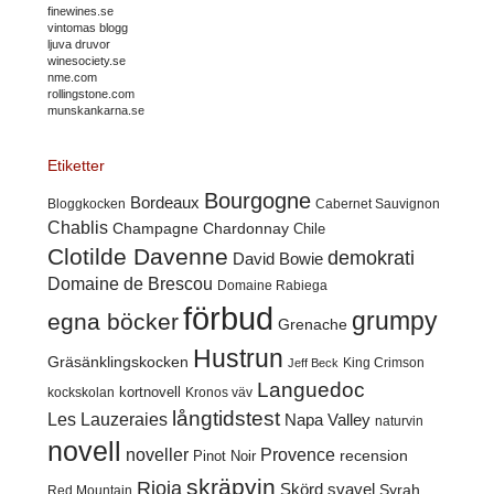
finewines.se
vintomas blogg
ljuva druvor
winesociety.se
nme.com
rollingstone.com
munskankarna.se
Etiketter
Bourgogne
Bordeaux
Cabernet Sauvignon
Bloggkocken
Chablis
Champagne
Chardonnay
Chile
Clotilde Davenne
demokrati
David Bowie
Domaine de Brescou
Domaine Rabiega
förbud
grumpy
egna böcker
Grenache
Hustrun
Gräsänklingskocken
King Crimson
Jeff Beck
Languedoc
kortnovell
kockskolan
Kronos väv
långtidstest
Les Lauzeraies
Napa Valley
naturvin
novell
noveller
Provence
recension
Pinot Noir
skräpvin
Rioja
Skörd
svavel
Syrah
Red Mountain