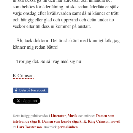
som behövs för åderlåtning, ni ska sedan åderlåta er själv
varje onsdag efter kvällsvarden samt då ni känner er trött
och hängig eller glad och upprymd och detta under tio
veckor eller till dess ni kommer på anstalt.
– Åh, tack doktorn! Det är så skönt med kunnigt folk, jag
känner mig redan bättre!
– Tror jag det. Se så iväg med sig nu!
K Crimson
.
Dela på Facebook
Detta inlägg publicerades i
Litteratur
,
Musik
och märktes
Damen som
inte kunde säga K
,
Damen som kunde säga k
,
K
,
King Crimson
,
novell
av
Lars Torstenson
. Bokmärk
permalänken
.