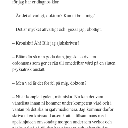
för jag har er diagnos klar.
– Är det allvarligt, doktorn? Kan ni bota mig?
– Det är mycket allvarligt och, gissar jag, obotligt.
– Kroniskt! Åh! Blir jag sjukskriven?
– Bättre än så min goda dam, jag ska skriva en
ordonnans som ger er rätt till omedelbar vård på en sluten
psykiatrisk anstalt.
– Men vad är det för fel på mig, doktorn?
– Ni är komplett galen, människa. Nu kan det vara
väntelista innan ni kommer under kompetent vård och i
väntan på det ska ni självmedicinera. Jag kommer därför
skriva ut en knivsudd arsenik att ta tillsammans med
apelsinjuicen om söndag morgon under fem veckor och
ni ska också gå till den här adressen och inhandla det