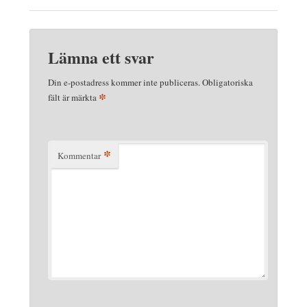
Lämna ett svar
Din e-postadress kommer inte publiceras.
Obligatoriska
*
fält är märkta
*
Kommentar