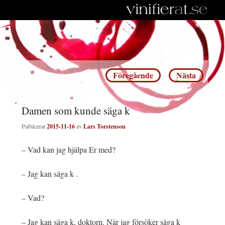
Inläggsnavigering
Föregående
Nästa
Damen som kunde säga k
Publicerat
2015-11-16
av
Lars Torstenson
– Vad kan jag hjälpa Er med?
– Jag kan säga k .
– Vad?
– Jag kan säga k, doktorn. När jag försöker säga k