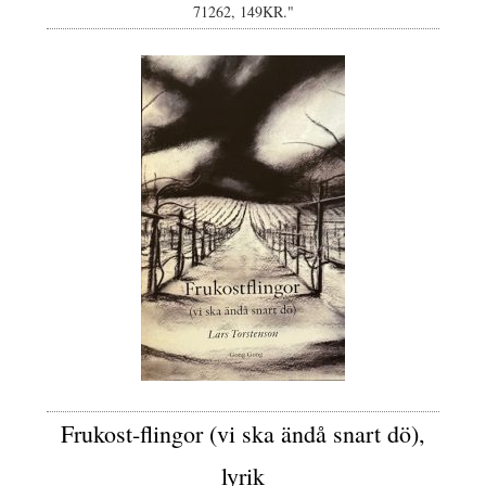
71262, 149KR."
Frukost-flingor (vi ska ändå snart dö),
lyrik