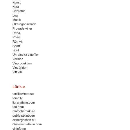
Konst
Kost
Litteratur
Logi
Musik
Okategoriserade
Provade viner
Resa
Rosé
Rött vin
Sport
Sprit
Ukrainska vittofflor
Världen
Vinproduktion
Vinvärlden
Vitt vin
Länkar
terrificwines.se
terre.tv
librarything.com
ted.com
matochsmak.se
publicistklubben
artbergomvin.nu
ohmansmatovin.com
vininfo.nu