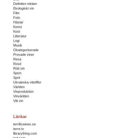
Definitivt reklam
Ekologiskt vin
Film
Foto
Hästar
Konst
Kost
Litteratur
Logi
Musik
Okategoriserade
Provade viner
Resa
Rosé
Rött vin
Sport
Sprit
Ukrainska vittofflor
Världen
Vinproduktion
Vinvärlden
Vitt vin
Länkar
terrificwines.se
terre.tv
librarything.com
ted.com