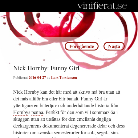
Inläggsnavigering
Föregående
Nästa
Nick Hornby: Funny Girl
Publicerat
2016-04-27
av
Lars Torstenson
Nick
Hornby
kan det här med att skriva må bra utan att
det mås alltför bra eller blir banalt.
Funny
Girl
är
ytterligare en bitterljuv och underhållande historia från
Hornby
s
penna
. Perfekt för den som vill sommarslöa i
skuggan utan att utsättas för den emellanåt dugliga
deckargenrens dokumenterat degenererade delar och dess
historier om svenska semesterorter för sol-, segel-, sim-