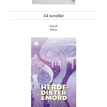
44 noveller
Köp på
Bokus