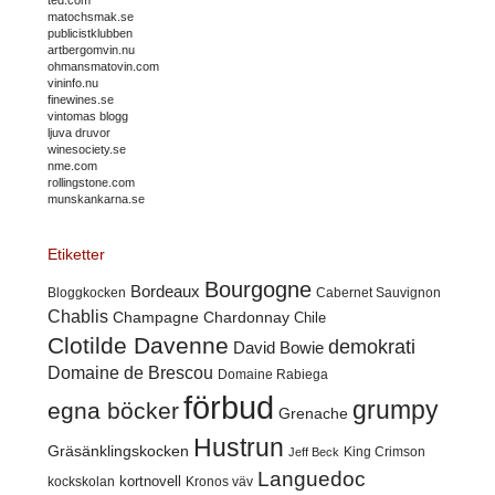
matochsmak.se
publicistklubben
artbergomvin.nu
ohmansmatovin.com
vininfo.nu
finewines.se
vintomas blogg
ljuva druvor
winesociety.se
nme.com
rollingstone.com
munskankarna.se
Etiketter
Bourgogne
Bordeaux
Cabernet Sauvignon
Bloggkocken
Chablis
Champagne
Chardonnay
Chile
Clotilde Davenne
demokrati
David Bowie
Domaine de Brescou
Domaine Rabiega
förbud
grumpy
egna böcker
Grenache
Hustrun
Gräsänklingskocken
King Crimson
Jeff Beck
Languedoc
kortnovell
kockskolan
Kronos väv