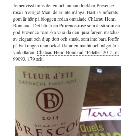
Jomenvisst finns det en och annan drickbar Provence-
rosé i Sverige! Men, de är inte många. Bäst i vinifierats
gom är här på bloggen redan omtalade Château Henri
Bonnaud. Det här är en Provence-rosé som är så som en
god Provence-rosé ska vara då den ljusa färgen matchas
av elegant och djup doft och smak, som inte bara förför
på balkongen utan också klarar en matbit och något år i
vinkällaren.
Château Henri Bonnaud ”Palette” 2015, nr
99093, 179 sek
.