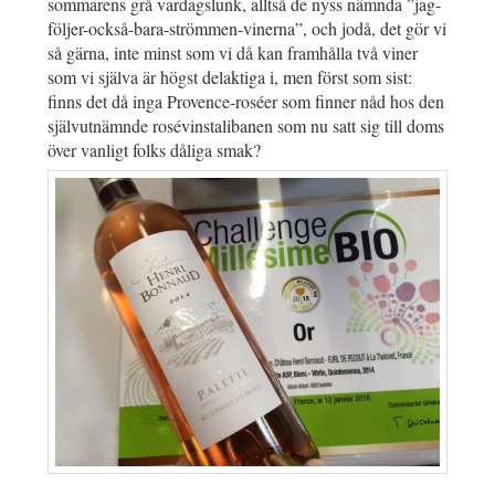
sommarens grå vardagslunk, alltså de nyss nämnda ”jag-
följer-också-bara-strömmen-vinerna”, och jodå, det gör vi
så gärna, inte minst som vi då kan framhålla två viner
som vi själva är högst delaktiga i, men först som sist:
finns det då inga Provence-roséer som finner nåd hos den
självutnämnde rosévinstalibanen som nu satt sig till doms
över vanligt folks dåliga smak?