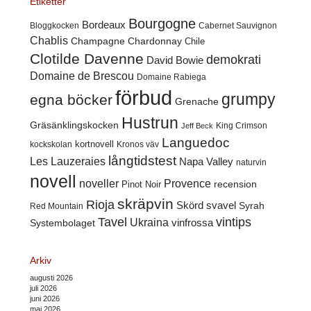
Etiketter
Bourgogne
Bordeaux
Cabernet Sauvignon
Bloggkocken
Chablis
Champagne
Chardonnay
Chile
Clotilde Davenne
demokrati
David Bowie
Domaine de Brescou
Domaine Rabiega
förbud
grumpy
egna böcker
Grenache
Hustrun
Gräsänklingskocken
King Crimson
Jeff Beck
Languedoc
kortnovell
kockskolan
Kronos väv
långtidstest
Les Lauzeraies
Napa Valley
naturvin
novell
noveller
Provence
recension
Pinot Noir
skräpvin
Rioja
Skörd
svavel
Syrah
Red Mountain
Tavel
vintips
Ukraina
Systembolaget
vinfrossa
Arkiv
augusti 2026
juli 2026
juni 2026
maj 2026