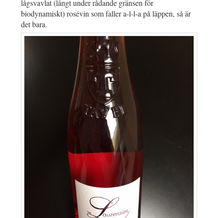
lågsvavlat (långt under rådande gränsen för
biodynamiskt) rosévin som faller a-l-l-a på läppen, så är
det bara.