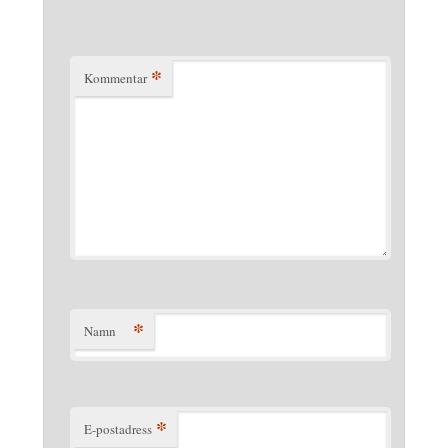
*
Kommentar
*
Namn
*
E-postadress