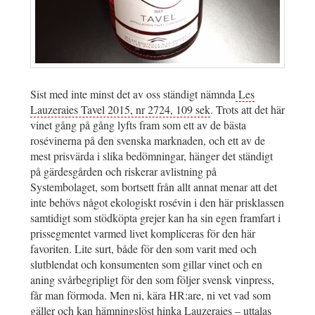
Sist med inte minst det av oss ständigt nämnda
Les
Lauzeraies Tavel 2015, nr 2724, 109 sek
. Trots att det här
vinet gång på gång lyfts fram som ett av de bästa
rosévinerna på den svenska marknaden, och ett av de
mest prisvärda i slika bedömningar, hänger det ständigt
på gärdesgården och riskerar avlistning på
Systembolaget, som bortsett från allt annat menar att det
inte behövs något ekologiskt rosévin i den här prisklassen
samtidigt som stödköpta grejer kan ha sin egen framfart i
prissegmentet varmed livet kompliceras för den här
favoriten. Lite surt, både för den som varit med och
slutblendat och konsumenten som gillar vinet och en
aning svårbegripligt för den som följer svensk vinpress,
får man förmoda. Men ni, kära HR:are, ni vet vad som
gäller och kan hämningslöst hinka Lauzeraies – uttalas