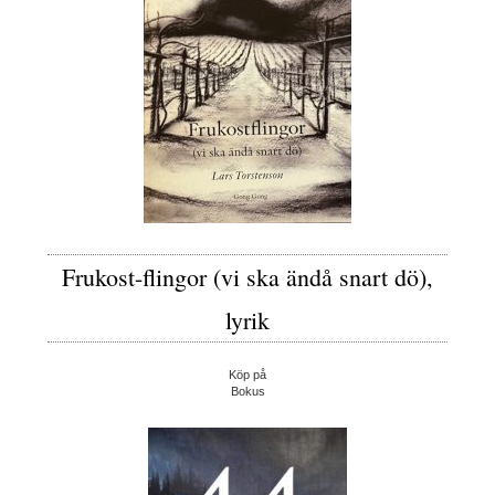
Frukost-flingor (vi ska ändå snart dö),
lyrik
Köp på
Bokus