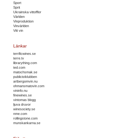
Sport
Sprit
Ukrainska vittofflor
Världen
Vinproduktion
Vinvärlden
Vitt vin
Länkar
terrificwines.se
terre.tv
librarything.com
ted.com
matochsmak.se
publicistklubben
artbergomvin.nu
ohmansmatovin.com
vininfo.nu
finewines.se
vintomas blogg
ljuva druvor
winesociety.se
nme.com
rollingstone.com
munskankarna.se