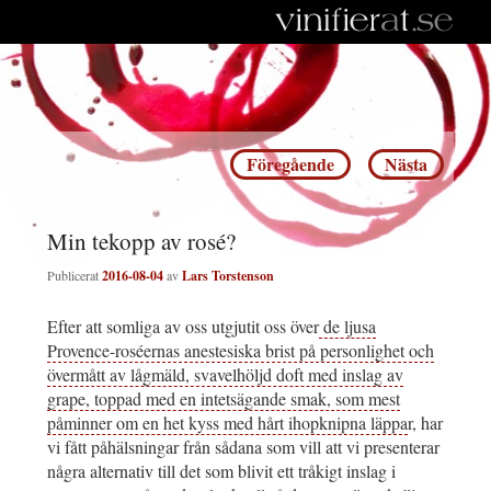
Inläggsnavigering
Föregående
Nästa
Min tekopp av rosé?
Publicerat
2016-08-04
av
Lars Torstenson
Efter att somliga av oss utgjutit oss över
de ljusa
Provence-roséernas anestesiska brist på personlighet och
övermått av lågmäld, svavelhöljd doft med inslag av
grape, toppad med en intetsägande smak, som mest
påminner om en het kyss med hårt ihopknipna läppa
r, har
vi fått påhälsningar från sådana som vill att vi presenterar
några alternativ till det som blivit ett tråkigt inslag i