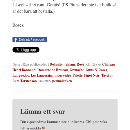
Låserä – året runt. Grattis! (PS Finns det inte i er butik så
är det bara att beställa.)
Roses
.
Dela på Facebook
Detta inlägg publicerades i
Definitivt reklam
,
Rosé
och märktes
Château
Henri Bonnaud
,
Domaine de Brescou
,
Grenache
,
Guns N´Roses
,
Languedoc
,
Les Lauzeraies
,
mourvèdre
,
Palette
,
Pinot Noir
,
Tavel
av
Lars Torstenson
. Bokmärk
permalänken
.
Lämna ett svar
Din e-postadress kommer inte publiceras.
Obligatoriska
*
fält är märkta