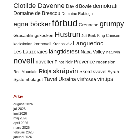
Clotilde Davenne
demokrati
David Bowie
Domaine de Brescou
Domaine Rabiega
förbud
grumpy
egna böcker
Grenache
Hustrun
Gräsänklingskocken
King Crimson
Jeff Beck
Languedoc
kortnovell
kockskolan
Kronos väv
långtidstest
Les Lauzeraies
Napa Valley
naturvin
novell
noveller
Provence
recension
Pinot Noir
skräpvin
Rioja
Skörd
svavel
Syrah
Red Mountain
Tavel
vintips
Ukraina
Systembolaget
vinfrossa
Arkiv
augusti 2026
juli 2026
juni 2026
maj 2026
april 2026
mars 2026
februari 2026
januari 2026