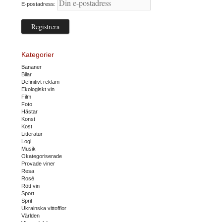
E-postadress:
Kategorier
Bananer
Bilar
Definitivt reklam
Ekologiskt vin
Film
Foto
Hästar
Konst
Kost
Litteratur
Logi
Musik
Okategoriserade
Provade viner
Resa
Rosé
Rött vin
Sport
Sprit
Ukrainska vittofflor
Världen