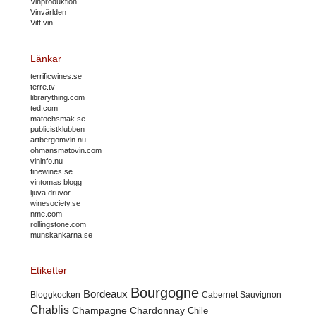
Vinproduktion
Vinvärlden
Vitt vin
Länkar
terrificwines.se
terre.tv
librarything.com
ted.com
matochsmak.se
publicistklubben
artbergomvin.nu
ohmansmatovin.com
vininfo.nu
finewines.se
vintomas blogg
ljuva druvor
winesociety.se
nme.com
rollingstone.com
munskankarna.se
Etiketter
Bourgogne
Bordeaux
Cabernet Sauvignon
Bloggkocken
Chablis
Champagne
Chardonnay
Chile