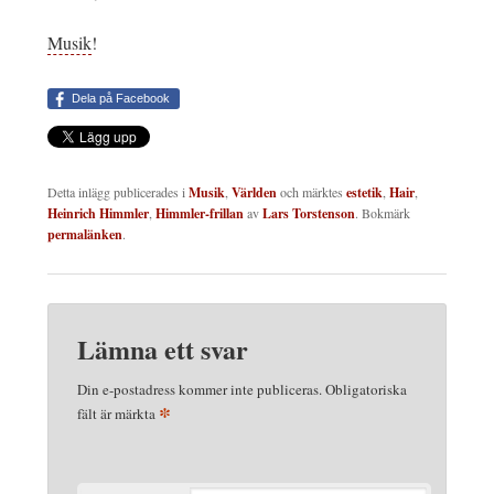
Musik
!
Dela på Facebook
Detta inlägg publicerades i
Musik
,
Världen
och märktes
estetik
,
Hair
,
Heinrich Himmler
,
Himmler-frillan
av
Lars Torstenson
. Bokmärk
permalänken
.
Lämna ett svar
Din e-postadress kommer inte publiceras.
Obligatoriska
*
fält är märkta