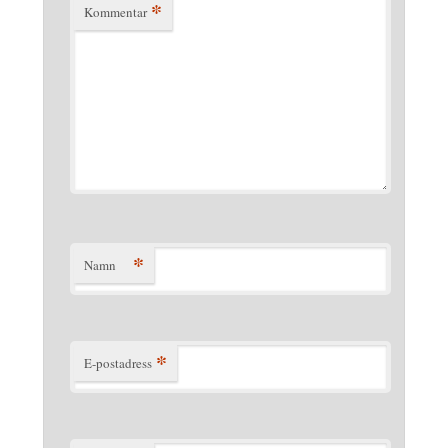
*
Kommentar
*
Namn
*
E-postadress