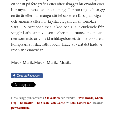
en ser ut på fotografier eller låter skägget bli ovårdat eller
hur mycket rebell en än kallar sig eller hur ung och snygg
en än är eller hur många rätt fel saker en lär sig att säga
och anamma eller hur krystat elegant en än försöker
vara… Vinsnubbar, av alla kön och alla inkluderade från
vingårdsarbetaren via sommelieren till munskänken och
den som mässar vin vid middagsbordet, är inte coolare än
kompisarna i filatelistklubben. Hade vi varit det hade vi
inte varit vinnördar.
Musik
.
Musik
.
Musik
.
Musik.
M
usik.
Dela på Facebook
Detta inlägg publicerades i
Vinvärlden
och märktes
David Bowie
,
Green
Day
,
The Beatles
,
The Clash
,
Van Canto
av
Lars Torstenson
. Bokmärk
permalänken
.