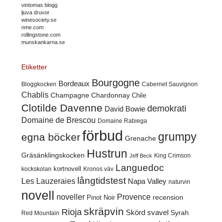
vintomas blogg
ljuva druvor
winesociety.se
nme.com
rollingstone.com
munskankarna.se
Etiketter
Bourgogne
Bordeaux
Cabernet Sauvignon
Bloggkocken
Chablis
Champagne
Chardonnay
Chile
Clotilde Davenne
demokrati
David Bowie
Domaine de Brescou
Domaine Rabiega
förbud
grumpy
egna böcker
Grenache
Hustrun
Gräsänklingskocken
King Crimson
Jeff Beck
Languedoc
kortnovell
kockskolan
Kronos väv
långtidstest
Les Lauzeraies
Napa Valley
naturvin
novell
noveller
Provence
recension
Pinot Noir
skräpvin
Rioja
Skörd
svavel
Syrah
Red Mountain