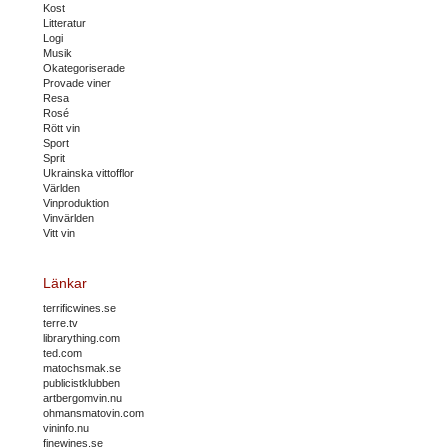
Kost
Litteratur
Logi
Musik
Okategoriserade
Provade viner
Resa
Rosé
Rött vin
Sport
Sprit
Ukrainska vittofflor
Världen
Vinproduktion
Vinvärlden
Vitt vin
Länkar
terrificwines.se
terre.tv
librarything.com
ted.com
matochsmak.se
publicistklubben
artbergomvin.nu
ohmansmatovin.com
vininfo.nu
finewines.se