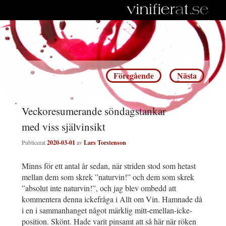
Inläggsnavigering
Föregående
Nästa
Veckoresumerande söndagstankar
med viss självinsikt
Publicerat
2020-03-01
av
Lars Torstenson
Minns för ett antal år sedan, när striden stod som hetast
mellan dem som skrek ”naturvin!” och dem som skrek
”absolut inte naturvin!”, och jag blev ombedd att
kommentera denna ickefråga i Allt om Vin. Hamnade då
i en i sammanhanget något märklig mitt-emellan-icke-
position. Skönt. Hade varit pinsamt att så här när röken