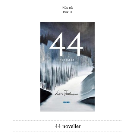
Köp på
Bokus
44 noveller