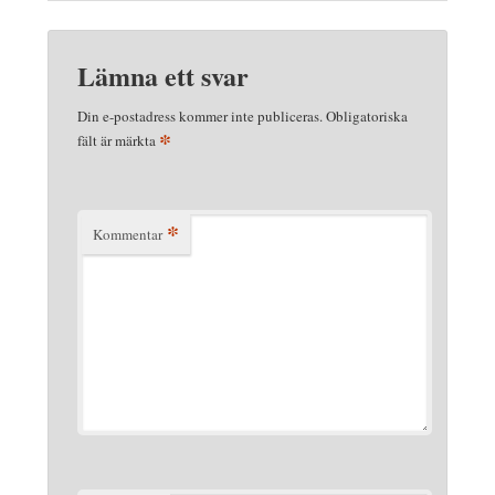
Lämna ett svar
Din e-postadress kommer inte publiceras.
Obligatoriska
*
fält är märkta
*
Kommentar