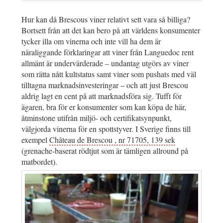
Hur kan då Brescous viner relativt sett vara så billiga?
Bortsett från att det kan bero på att världens konsumenter
tycker illa om vinerna och inte vill ha dem är
näraliggande förklaringar att viner från Languedoc rent
allmänt är undervärderade – undantag utgörs av viner
som rätta nått kultstatus samt viner som pushats med väl
tilltagna marknadsinvesteringar – och att just Brescou
aldrig lagt en cent på att marknadsföra sig. Tufft för
ägaren, bra för er konsumenter som kan köpa de här,
åtminstone utifrån miljö- och certifikatsynpunkt,
välgjorda vinerna för en spottstyver. I Sverige finns till
exempel
Château de Brescou , nr 71705, 139 sek
(grenache-baserat rödtjut som är tämligen allround på
matbordet).