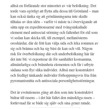
alltså en förfärande stor minoritet av vår befolkning. Det
torde vara ogörligt att flytta alla dessa till Grönland – man
kan också tänka sig att grönlänningarna inte skulle
tilltalas av den idén – varför vi måste ta i övervägande att
sätta upp en expeditionsarmé med tvångsinkallade
element med antisocial störning och fallenhet för eld som
vi sedan kan skicka till, till exempel, mellanösterns
oroshärdar, där de fritt kan välja sida och leka rommen av
sig och bränna och ha sig bäst de kan och vill. Någon
risk för överbefolkning där och underbefolkning här lär
det inte bli: vi exporterar de för samhället kostsamma,
allmänfarliga och brännheta elementen och får i utbyte
sådana som flyr slika individer. Alltså mer konstruktivt
och fredligt tänkande individer förhoppningsvis fria från
pyromanismitta och antisociala personlighetsstörningar.
Det är evolutionens gång att den som inte konstruktivt
bidrar till rasens – i det här fallet den mänskliga rasen –
fortlevnad får se både sig själv och sina gener ratade.