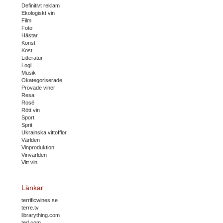
Definitivt reklam
Ekologiskt vin
Film
Foto
Hästar
Konst
Kost
Litteratur
Logi
Musik
Okategoriserade
Provade viner
Resa
Rosé
Rött vin
Sport
Sprit
Ukrainska vittofflor
Världen
Vinproduktion
Vinvärlden
Vitt vin
Länkar
terrificwines.se
terre.tv
librarything.com
ted.com