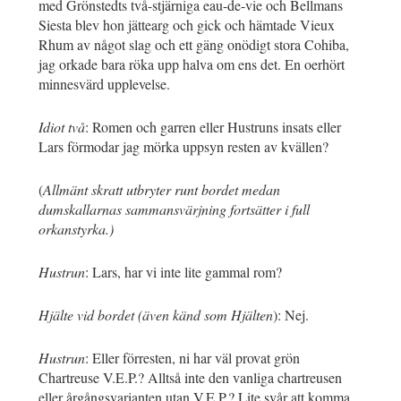
med Grönstedts två-stjärniga eau-de-vie och Bellmans
Siesta blev hon jättearg och gick och hämtade Vieux
Rhum av något slag och ett gäng onödigt stora Cohiba,
jag orkade bara röka upp halva om ens det. En oerhört
minnesvärd upplevelse.
Idiot två
: Romen och garren eller Hustruns insats eller
Lars förmodar jag mörka uppsyn resten av kvällen?
(
Allmänt skratt utbryter runt bordet medan
dumskallarnas sammansvärjning fortsätter i full
orkanstyrka.)
Hustrun
: Lars, har vi inte lite gammal rom?
Hjälte vid bordet (även känd som Hjälten
): Nej.
Hustrun
: Eller förresten, ni har väl provat grön
Chartreuse V.E.P.? Alltså inte den vanliga chartreusen
eller årgångsvarianten utan V.E.P.? Lite svår att komma