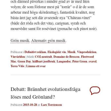
och därmed påverkas i mindre grad av år med liten
volym; de som förlorar mest på ”torrår” o d är de som
arbetar med höga skördeuttag), fantastisk kvalitet, nog
bästa året jag sett där avseende nya ”Château-vinet”
(både det röda och det vita), carignan, syrah och
mourvèdre samt för rosévinet (grenache och pinot noir).
Grön musik
.
Alternativ grön musik
.
Publicerat i
Definitivt reklam
,
Ekologiskt vin
,
Musik
,
Vinproduktion
,
Vinvärlden
|
Märkt
CO2-neutralt
,
Domaine de Brescou
,
Fleetwood
Mac
,
Green Day
,
hållbart jordbruk
,
Languedoc
,
Peter Green
,
svavel
,
Terra Vitis
|
Lämna ett svar
Debatt: Brännhet evolutionsfråga
löses med Grönland?
Publicerat
2015-10-28
av
Lars Torstenson