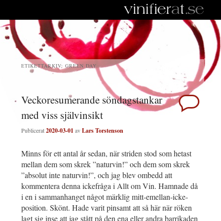
ETIKETTARKIV:
GREEN DAY
Veckoresumerande söndagstankar
med viss självinsikt
Publicerat
2020-03-01
av
Lars Torstenson
Minns för ett antal år sedan, när striden stod som hetast
mellan dem som skrek ”naturvin!” och dem som skrek
”absolut inte naturvin!”, och jag blev ombedd att
kommentera denna ickefråga i Allt om Vin. Hamnade då
i en i sammanhanget något märklig mitt-emellan-icke-
position. Skönt. Hade varit pinsamt att så här när röken
lagt sig inse att jag stått på den ena eller andra barrikaden