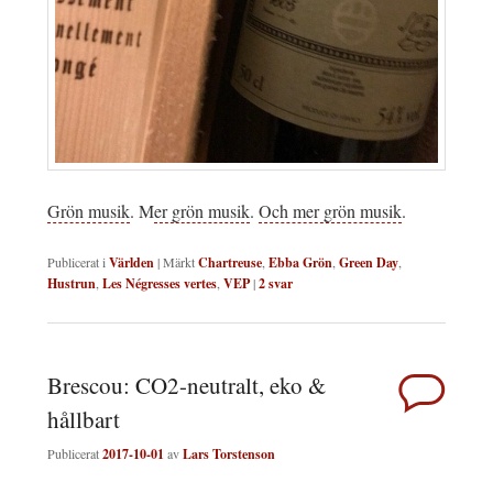
Grön musik
. M
er grön musik
.
Och mer grön musik
.
Publicerat i
Världen
|
Märkt
Chartreuse
,
Ebba Grön
,
Green Day
,
Hustrun
,
Les Négresses vertes
,
VEP
|
2
svar
Brescou: CO2-neutralt, eko &
hållbart
Publicerat
2017-10-01
av
Lars Torstenson