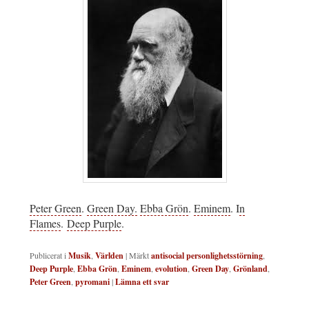
Peter Green
.
Green Day.
Ebba Grön
.
Eminem
. I
n
Flames
.
Deep Purple
.
Publicerat i
Musik
,
Världen
|
Märkt
antisocial personlighetsstörning
,
Deep Purple
,
Ebba Grön
,
Eminem
,
evolution
,
Green Day
,
Grönland
,
Peter Green
,
pyromani
|
Lämna ett svar