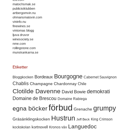
matochsmak.se
publicistklubben
artbergomvin.nu
ohmansmatovin.com
vininfo.nu
finewines.se
vintomas blogg
ljuva druvor
winesociety.se
nme.com
rollingstone.com
munskankarna.se
Etiketter
Bourgogne
Bordeaux
Cabernet Sauvignon
Bloggkocken
Chablis
Champagne
Chardonnay
Chile
Clotilde Davenne
demokrati
David Bowie
Domaine de Brescou
Domaine Rabiega
förbud
grumpy
egna böcker
Grenache
Hustrun
Gräsänklingskocken
King Crimson
Jeff Beck
Languedoc
kortnovell
kockskolan
Kronos väv