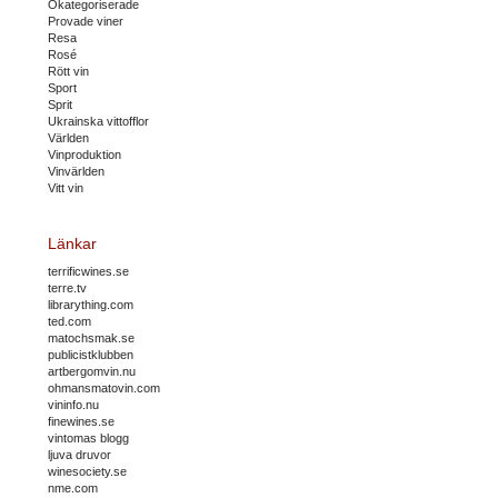
Okategoriserade
Provade viner
Resa
Rosé
Rött vin
Sport
Sprit
Ukrainska vittofflor
Världen
Vinproduktion
Vinvärlden
Vitt vin
Länkar
terrificwines.se
terre.tv
librarything.com
ted.com
matochsmak.se
publicistklubben
artbergomvin.nu
ohmansmatovin.com
vininfo.nu
finewines.se
vintomas blogg
ljuva druvor
winesociety.se
nme.com