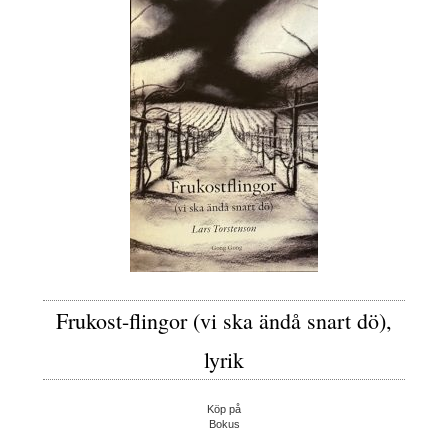
Frukost-flingor (vi ska ändå snart dö),
lyrik
Köp på
Bokus