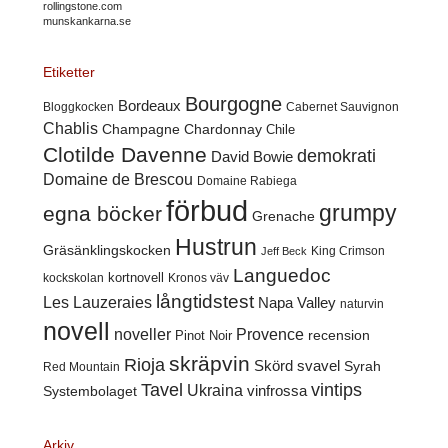
rollingstone.com
munskankarna.se
Etiketter
Bourgogne
Bordeaux
Cabernet Sauvignon
Bloggkocken
Chablis
Champagne
Chardonnay
Chile
Clotilde Davenne
demokrati
David Bowie
Domaine de Brescou
Domaine Rabiega
förbud
grumpy
egna böcker
Grenache
Hustrun
Gräsänklingskocken
King Crimson
Jeff Beck
Languedoc
kortnovell
kockskolan
Kronos väv
långtidstest
Les Lauzeraies
Napa Valley
naturvin
novell
noveller
Provence
recension
Pinot Noir
skräpvin
Rioja
Skörd
svavel
Syrah
Red Mountain
Tavel
vintips
Ukraina
Systembolaget
vinfrossa
Arkiv