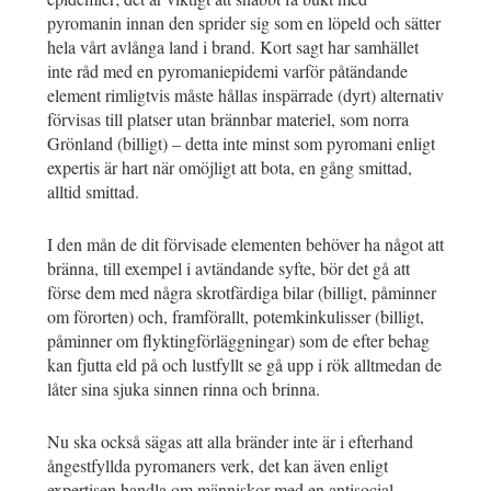
pyromanin innan den sprider sig som en löpeld och sätter
hela vårt avlånga land i brand. Kort sagt har samhället
inte råd med en pyromaniepidemi varför påtändande
element rimligtvis måste hållas inspärrade (dyrt) alternativ
förvisas till platser utan brännbar materiel, som norra
Grönland (billigt) – detta inte minst som pyromani enligt
expertis är hart när omöjligt att bota, en gång smittad,
alltid smittad.
I den mån de dit förvisade elementen behöver ha något att
bränna, till exempel i avtändande syfte, bör det gå att
förse dem med några skrotfärdiga bilar (billigt, påminner
om förorten) och, framförallt, potemkinkulisser (billigt,
påminner om flyktingförläggningar) som de efter behag
kan fjutta eld på och lustfyllt se gå upp i rök alltmedan de
låter sina sjuka sinnen rinna och brinna.
Nu ska också sägas att alla bränder inte är i efterhand
ångestfyllda pyromaners verk, det kan även enligt
expertisen handla om människor med en antisocial