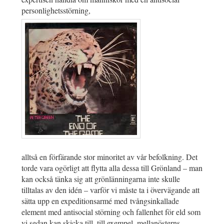
personlighetsstörning,
alltså en förfärande stor minoritet av vår befolkning. Det
torde vara ogörligt att flytta alla dessa till Grönland – man
kan också tänka sig att grönlänningarna inte skulle
tilltalas av den idén – varför vi måste ta i övervägande att
sätta upp en expeditionsarmé med tvångsinkallade
element med antisocial störning och fallenhet för eld som
vi sedan kan skicka till, till exempel, mellanösterns