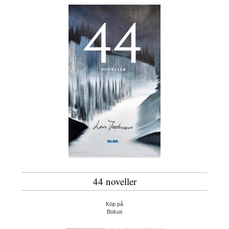
44 noveller
Köp på
Bokus