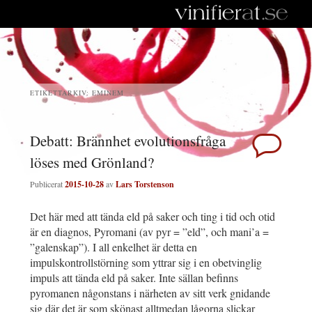
ETIKETTARKIV:
EMINEM
Debatt: Brännhet evolutionsfråga
löses med Grönland?
Publicerat
2015-10-28
av
Lars Torstenson
Det här med att tända eld på saker och ting i tid och otid
är en diagnos, Pyromani (av pyr = ”eld”, och mani’a =
”galenskap”). I all enkelhet är detta en
impulskontrollstörning som yttrar sig i en obetvinglig
impuls att tända eld på saker. Inte sällan befinns
pyromanen någonstans i närheten av sitt verk gnidande
sig där det är som skönast alltmedan lågorna slickar