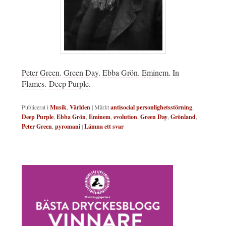
Peter Green
.
Green Day.
Ebba Grön
.
Eminem
. I
n
Flames
.
Deep Purple
.
Publicerat i
Musik
,
Världen
|
Märkt
antisocial personlighetsstörning
,
Deep Purple
,
Ebba Grön
,
Eminem
,
evolution
,
Green Day
,
Grönland
,
Peter Green
,
pyromani
|
Lämna ett svar