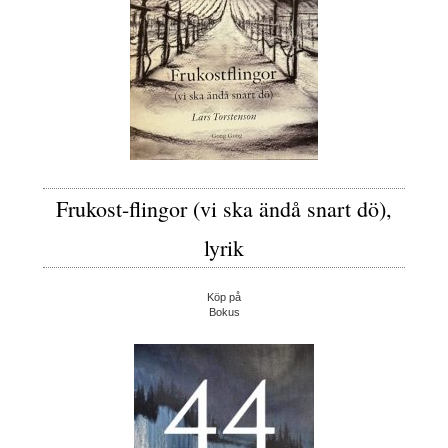
Frukost-flingor (vi ska ändå snart dö),
lyrik
Köp på
Bokus