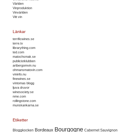
Världen
Vinproduktion
Vinvärlden
Vitt vin
Länkar
terrificwines.se
terre.tv
librarything.com
ted.com
matochsmak.se
publicistklubben
artbergomvin.nu
ohmansmatovin.com
vininfo.nu
finewines.se
vintomas blogg
ljuva druvor
winesociety.se
nme.com
rollingstone.com
munskankarna.se
Etiketter
Bourgogne
Bordeaux
Cabernet Sauvignon
Bloggkocken