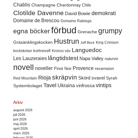
Chablis
Champagne
Chardonnay
Chile
Clotilde Davenne
demokrati
David Bowie
Domaine de Brescou
Domaine Rabiega
förbud
grumpy
egna böcker
Grenache
Hustrun
Gräsänklingskocken
King Crimson
Jeff Beck
Languedoc
kortnovell
kockskolan
Kronos väv
långtidstest
Les Lauzeraies
Napa Valley
naturvin
novell
noveller
Provence
recension
Pinot Noir
skräpvin
Rioja
Skörd
svavel
Syrah
Red Mountain
Tavel
vintips
Ukraina
Systembolaget
vinfrossa
Arkiv
augusti 2026
juli 2026
juni 2026
maj 2026
april 2026
mars 2026
februari 2026