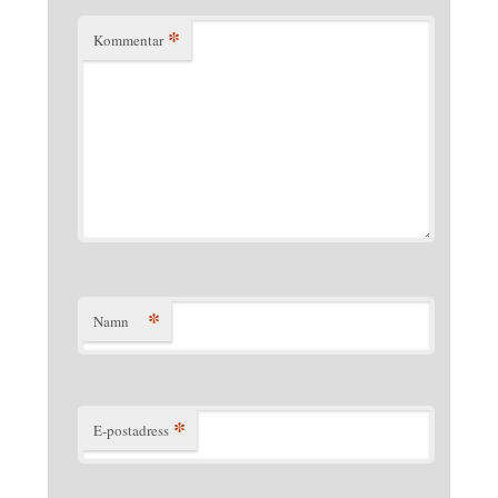
*
Kommentar
*
Namn
*
E-postadress