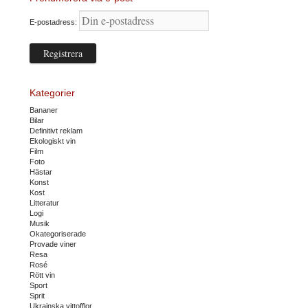
E-postadress:
Kategorier
Bananer
Bilar
Definitivt reklam
Ekologiskt vin
Film
Foto
Hästar
Konst
Kost
Litteratur
Logi
Musik
Okategoriserade
Provade viner
Resa
Rosé
Rött vin
Sport
Sprit
Ukrainska vittofflor