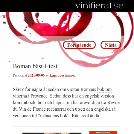
Inläggsnavigering
Föregående
Nästa
Boman bäst-i-test
Publicerat
2021-09-06
av
Lars Torstenson
Skrev för några år sedan om Göran Bomans
bok om
vinerna i Provence
. Sedan dess har en engelsk version
kommit och, hör och häpna, nu har ärevördiga La Revue
du Vin de France recenserat och utsett den engelska (!)
versionen till ”månadens bok”. Rätt cool ändå…