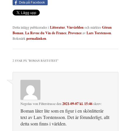
Dela på Facebook
Detta inlägg publicerades i
Litteratur
,
Vinvärlden
och märktes
Göran
Boman
,
La Revue du Vin de France
,
Provence
av
Lars Torstenson
.
Bokmärk
permalänken
.
2 SVAR PÅ ”
BOMAN BÄST-I-TEST
”
Negolas von Filterstrasse
den
2021-09-07 kl. 15:46
skrev:
Boman låter lite som en figur i en skönlitterär
text av Lars Torstensson. Det är förunderligt, allt
detta som finns i världen.