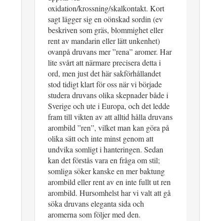
oxidation/krossning/skalkontakt. Kort
sagt lägger sig en oönskad sordin (ev
beskriven som gräs, blommighet eller
rent av mandarin eller lätt unkenhet)
ovanpå druvans mer ”rena” aromer. Har
lite svårt att närmare precisera detta i
ord, men just det här sakförhållandet
stod tidigt klart för oss när vi började
studera druvans olika skepnader både i
Sverige och ute i Europa, och det ledde
fram till vikten av att alltid hålla druvans
arombild ”ren”, vilket man kan göra på
olika sätt och inte minst genom att
undvika somligt i hanteringen. Sedan
kan det förstås vara en fråga om stil;
somliga söker kanske en mer baktung
arombild eller rent av en inte fullt ut ren
arombild. Hursomhelst har vi valt att gå
söka druvans eleganta sida och
aromerna som följer med den.