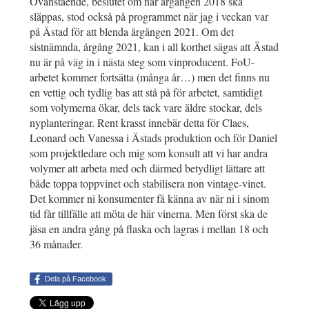
Ovanstående, beslutet om när årgången 2018 ska
släppas, stod också på programmet när jag i veckan var
på Ästad för att blenda årgången 2021. Om det
sistnämnda, årgång 2021, kan i all korthet sägas att Ästad
nu är på väg in i nästa steg som vinproducent. FoU-
arbetet kommer fortsätta (många år…) men det finns nu
en vettig och tydlig bas att stå på för arbetet, samtidigt
som volymerna ökar, dels tack vare äldre stockar, dels
nyplanteringar. Rent krasst innebär detta för Claes,
Leonard och Vanessa i Ästads produktion och för Daniel
som projektledare och mig som konsult att vi har andra
volymer att arbeta med och därmed betydligt lättare att
både toppa toppvinet och stabilisera non vintage-vinet.
Det kommer ni konsumenter få känna av när ni i sinom
tid får tillfälle att möta de här vinerna. Men först ska de
jäsa en andra gång på flaska och lagras i mellan 18 och
36 månader.
Dela på Facebook