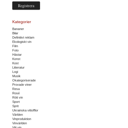
Kategorier
Bananer
Bilar
Definitivt reklam
Ekologiskt vin
Film
Foto
Hästar
Konst
Kost
Litteratur
Logi
Musik
Okategoriserade
Provade viner
Resa
Rosé
Rött vin
Sport
Sprit
Ukrainska vittofflor
Världen
Vinproduktion
Vinvärlden
Vitt vin