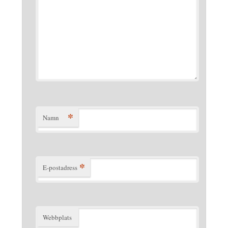
*
Namn
*
E-postadress
Webbplats