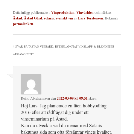
Detta inlägg publicerades i
Vinproduktion
,
Vinvärlden
och märktes
Ästad
,
Ästad Gård
,
solaris
,
svenskt vin
av
Lars Torstenson
. Bokmärk
permalänken
.
4 SVAR PÅ ”
ÄSTAD VINGÅRD: EFTERLÄNGTAT VINSLÄPP & BLENDNING
ÅRGÅNG 2021
”
Reino Abrahamsson
den
2022-03-08 kl. 09:51
skrev:
Hej Lars. Jag planterade en liten hobbyodling
2016 efter att rådfrågat dig under ett
vinseminarium på Ästad.
Kan du utveckla vad du menar med Solaris
baktunga sida som ofta försämrar vinets kvalitet.