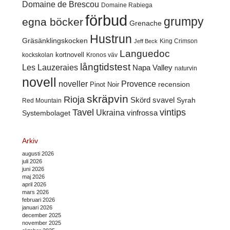
Domaine de Brescou
Domaine Rabiega
förbud
grumpy
egna böcker
Grenache
Hustrun
Gräsänklingskocken
King Crimson
Jeff Beck
Languedoc
kortnovell
kockskolan
Kronos väv
långtidstest
Les Lauzeraies
Napa Valley
naturvin
novell
noveller
Provence
recension
Pinot Noir
skräpvin
Rioja
Skörd
svavel
Syrah
Red Mountain
Tavel
vintips
Ukraina
Systembolaget
vinfrossa
Arkiv
augusti 2026
juli 2026
juni 2026
maj 2026
april 2026
mars 2026
februari 2026
januari 2026
december 2025
november 2025