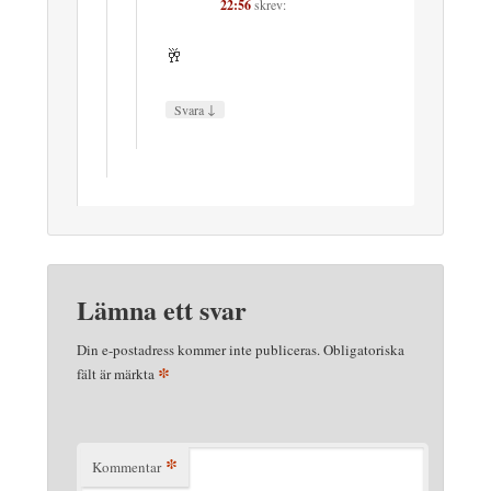
22:56
skrev:
🥂
↓
Svara
Lämna ett svar
Din e-postadress kommer inte publiceras.
Obligatoriska
*
fält är märkta
*
Kommentar