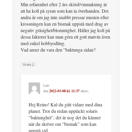
Min erfarenhet efter 2 års skörd/vinmakning är
att ha koll på syran som kan ta överhanden. Det
andra är om jag inte snabbt pressar musten efter
krossningen kan en bismak uppstå med drag av
negativ gräsighet/blommighet. Håller jag koll på
dessa faktorer kan man göra ett gott matvin även
med enkel hobbyodling.
Vad anser du vara den ”baktunga sidan?
↓
Svara
Lars
den
2022-03-08 kl. 11:37
skrev:
Hej Reino! Kul du gått vidare med dina
planer. Tror du redan upptäckt solaris
”baktunghet”, det är nog det du känner
när du skriver om ”bismak” som kan
uppstå vid