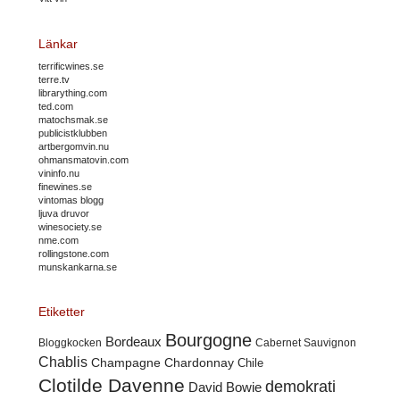
Länkar
terrificwines.se
terre.tv
librarything.com
ted.com
matochsmak.se
publicistklubben
artbergomvin.nu
ohmansmatovin.com
vininfo.nu
finewines.se
vintomas blogg
ljuva druvor
winesociety.se
nme.com
rollingstone.com
munskankarna.se
Etiketter
Bourgogne
Bordeaux
Cabernet Sauvignon
Bloggkocken
Chablis
Champagne
Chardonnay
Chile
Clotilde Davenne
demokrati
David Bowie