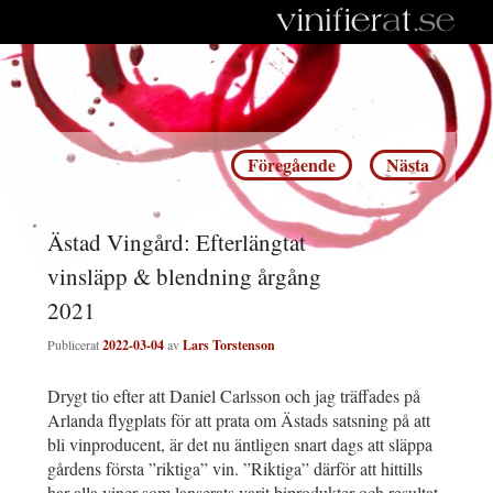
Inläggsnavigering
Föregående
Nästa
Ästad Vingård: Efterlängtat
vinsläpp & blendning årgång
2021
Publicerat
2022-03-04
av
Lars Torstenson
Drygt tio efter att Daniel Carlsson och jag träffades på
Arlanda flygplats för att prata om Ästads satsning på att
bli vinproducent, är det nu äntligen snart dags att släppa
gårdens första ”riktiga” vin. ”Riktiga” därför att hittills
har alla viner som lanserats varit biprodukter och resultat