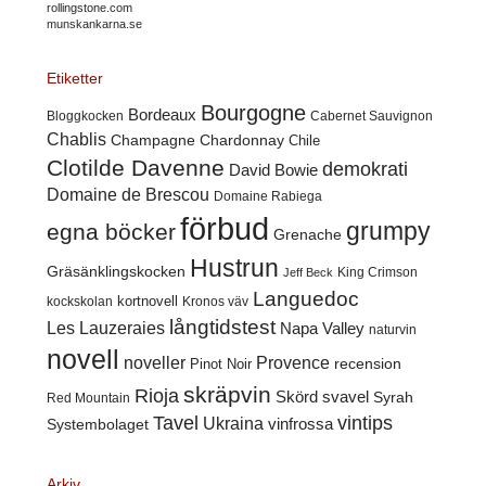
rollingstone.com
munskankarna.se
Etiketter
Bourgogne
Bordeaux
Cabernet Sauvignon
Bloggkocken
Chablis
Champagne
Chardonnay
Chile
Clotilde Davenne
demokrati
David Bowie
Domaine de Brescou
Domaine Rabiega
förbud
grumpy
egna böcker
Grenache
Hustrun
Gräsänklingskocken
King Crimson
Jeff Beck
Languedoc
kortnovell
kockskolan
Kronos väv
långtidstest
Les Lauzeraies
Napa Valley
naturvin
novell
noveller
Provence
recension
Pinot Noir
skräpvin
Rioja
Skörd
svavel
Syrah
Red Mountain
Tavel
vintips
Ukraina
Systembolaget
vinfrossa
Arkiv