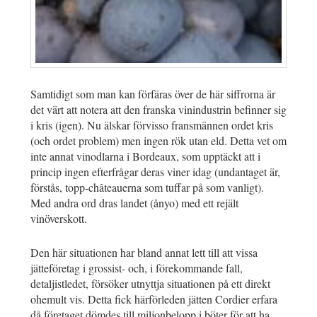
Samtidigt som man kan förfäras över de här siffrorna är
det värt att notera att den franska vinindustrin befinner sig
i kris (igen). Nu älskar förvisso fransmännen ordet kris
(och ordet problem) men ingen rök utan eld. Detta vet om
inte annat vinodlarna i Bordeaux, som upptäckt att i
princip ingen efterfrågar deras viner idag (undantaget är,
förstås, topp-châteauerna som tuffar på som vanligt).
Med andra ord dras landet (ånyo) med ett rejält
vinöverskott.
Den här situationen har bland annat lett till att vissa
jätteföretag i grossist- och, i förekommande fall,
detaljistledet, försöker utnyttja situationen på ett direkt
ohemult vis. Detta fick härförleden jätten Cordier erfara
då företaget dömdes till miljonbelopp i böter för att ha