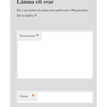
Lämna ett svar
Din e-postadress kommer inte publiceras.
Obligatoriska
*
fält är märkta
*
Kommentar
*
Namn