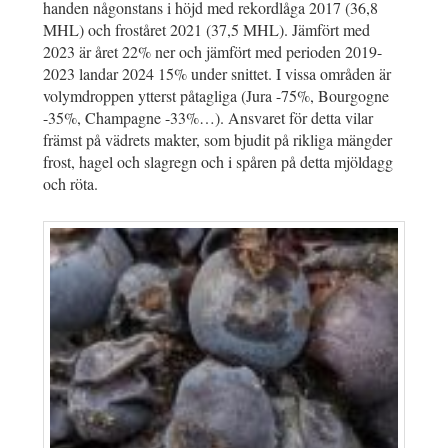
handen någonstans i höjd med rekordlåga 2017 (36,8
MHL) och froståret 2021 (37,5 MHL). Jämfört med
2023 är året 22% ner och jämfört med perioden 2019-
2023 landar 2024 15% under snittet. I vissa områden är
volymdroppen ytterst påtagliga (Jura -75%, Bourgogne
-35%, Champagne -33%…). Ansvaret för detta vilar
främst på vädrets makter, som bjudit på rikliga mängder
frost, hagel och slagregn och i spåren på detta mjöldagg
och röta.