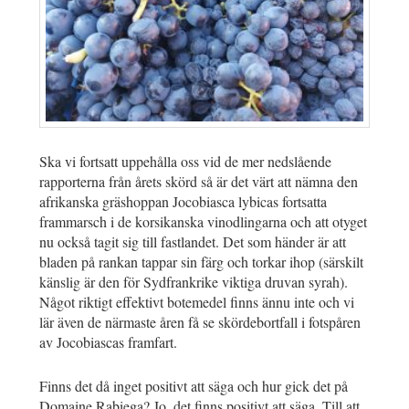
Ska vi fortsatt uppehålla oss vid de mer nedslående
rapporterna från årets skörd så är det värt att nämna den
afrikanska gräshoppan Jocobiasca lybicas fortsatta
frammarsch i de korsikanska vinodlingarna och att otyget
nu också tagit sig till fastlandet. Det som händer är att
bladen på rankan tappar sin färg och torkar ihop (särskilt
känslig är den för Sydfrankrike viktiga druvan syrah).
Något riktigt effektivt botemedel finns ännu inte och vi
lär även de närmaste åren få se skördebortfall i fotspåren
av Jocobiascas framfart.
Finns det då inget positivt att säga och hur gick det på
Domaine Rabiega? Jo, det finns positivt att säga. Till att