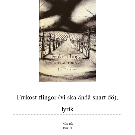
Frukost-flingor (vi ska ändå snart dö),
lyrik
Köp på
Bokus