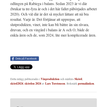
odlingen på Rabiega i balans. Sedan 2023 är vi där
(brukar ta tre-fyra år och i det här fallet påbörjades arbetet
2020). Och väl där är det så mycket lättare att nå bra
resultat. Varje år. Det förtjänar att upprepas, att
slutprodukten, vinet, inte kan bli bättre än sin råvara,
druvan, och en vingård i balans är A och O, både de
enkla åren och de, som 2024, lite mer komplicerade åren.
Dela på Facebook
Detta inlägg publicerades i
Vinproduktion
och märktes
Skörd
,
skörd2024
,
skörden 2024
av
Lars Torstenson
. Bokmärk
permalänken
.