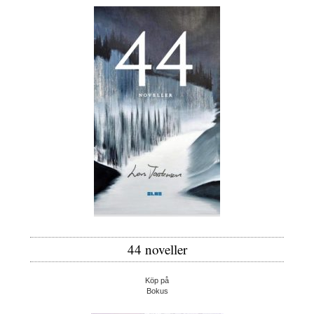
44 noveller
Köp på
Bokus