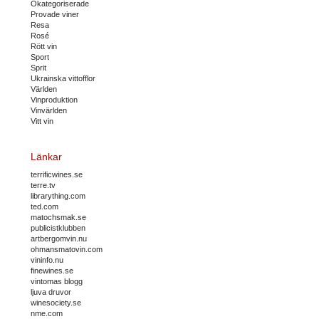
Okategoriserade
Provade viner
Resa
Rosé
Rött vin
Sport
Sprit
Ukrainska vittofflor
Världen
Vinproduktion
Vinvärlden
Vitt vin
Länkar
terrificwines.se
terre.tv
librarything.com
ted.com
matochsmak.se
publicistklubben
artbergomvin.nu
ohmansmatovin.com
vininfo.nu
finewines.se
vintomas blogg
ljuva druvor
winesociety.se
nme.com