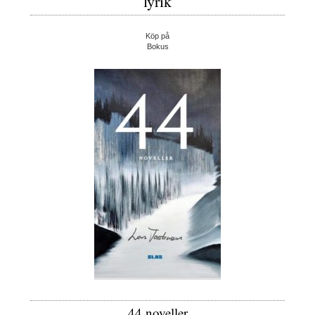
lyrik
Köp på
Bokus
44 noveller