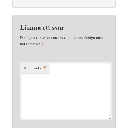
Lämna ett svar
Din e-postadress kommer inte publiceras.
Obligatoriska
*
fält är märkta
*
Kommentar