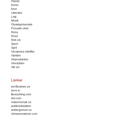
Hästar
Konst
Kost
Litteratur
Logi
Musik
Okategoriserade
Provade viner
Resa
Rosé
Rött vin
Sport
Sprit
Ukrainska vittofflor
Världen
Vinproduktion
Vinvärlden
Vitt vin
Länkar
terrificwines.se
terre.tv
librarything.com
ted.com
matochsmak.se
publicistklubben
artbergomvin.nu
ohmansmatovin.com