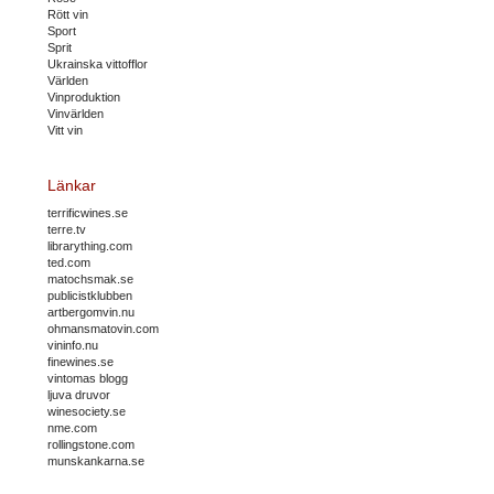
Rött vin
Sport
Sprit
Ukrainska vittofflor
Världen
Vinproduktion
Vinvärlden
Vitt vin
Länkar
terrificwines.se
terre.tv
librarything.com
ted.com
matochsmak.se
publicistklubben
artbergomvin.nu
ohmansmatovin.com
vininfo.nu
finewines.se
vintomas blogg
ljuva druvor
winesociety.se
nme.com
rollingstone.com
munskankarna.se