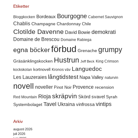
Etiketter
Bourgogne
Bordeaux
Cabernet Sauvignon
Bloggkocken
Chablis
Champagne
Chardonnay
Chile
Clotilde Davenne
demokrati
David Bowie
Domaine de Brescou
Domaine Rabiega
förbud
grumpy
egna böcker
Grenache
Hustrun
Gräsänklingskocken
King Crimson
Jeff Beck
Languedoc
kortnovell
kockskolan
Kronos väv
långtidstest
Les Lauzeraies
Napa Valley
naturvin
novell
noveller
Provence
recension
Pinot Noir
skräpvin
Rioja
Skörd
svavel
Syrah
Red Mountain
Tavel
vintips
Ukraina
Systembolaget
vinfrossa
Arkiv
augusti 2026
juli 2026