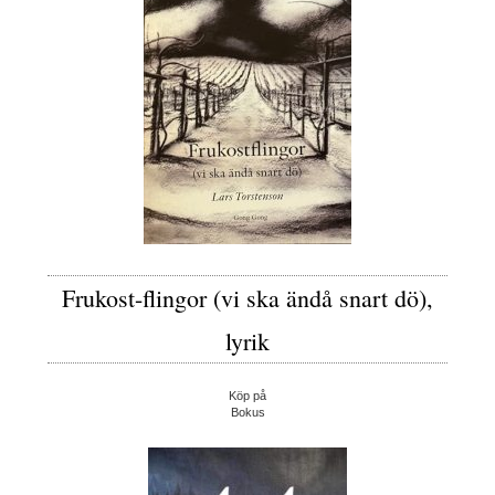
Frukost-flingor (vi ska ändå snart dö),
lyrik
Köp på
Bokus