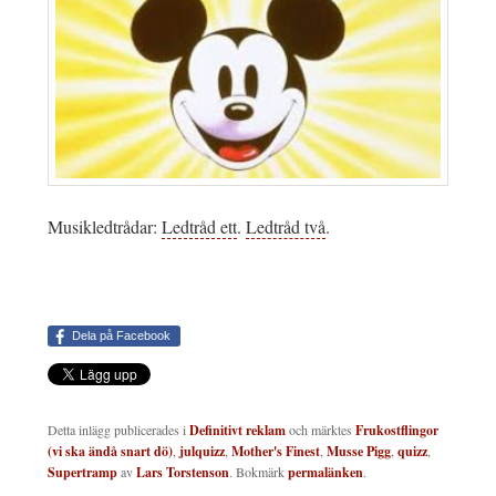
Musikledtrådar:
Ledtråd ett
.
Ledtråd två
.
Dela på Facebook
Detta inlägg publicerades i
Definitivt reklam
och märktes
Frukostflingor
(vi ska ändå snart dö)
,
julquizz
,
Mother's Finest
,
Musse Pigg
,
quizz
,
Supertramp
av
Lars Torstenson
. Bokmärk
permalänken
.