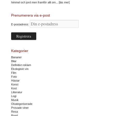
himmel och jord men framför allt om...
[läs mer]
Prenumerera via e-post
E-postadress:
Kategorier
Bananer
Bilar
Definitivt reklam
Ekologiskt vin
Film
Foto
Hästar
Konst
Kost
Litteratur
Logi
Musik
Okategoriserade
Provade viner
Resa
Rosé