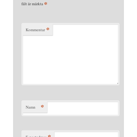
*
fält är märkta
*
Kommentar
*
Namn
*