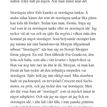
natten. Eller mitt på dagen. När man minst anar det.
Storslagna idéer föds kanske ur storslagna tankar. Å
andra sidan känns det som att storslagna tankar lika gärna
kan leda till fördärv. Sedan kan man, förstås, fråga sig
vad som är en storslagen tanke eller en storslagen idé. Jag
tycker väl att var och en själv får avgöra i vilken mån den
kommit på något storslaget. Som belysande exempel kan
jag nämna när min barndomsvän Morgan lillgammalt
utbrast ”Storslaget!” när han såg en Norsjö Shopper
första gången. En röd. Den tillhörde Fru Grankvist, den
lytta och halta, som alla i vårt kvarter i Äppelviken sa.
Han var nog inte mer än åtta år då, Morgan, så man kan
förstå att han tyckte att den trehjuliga mopeden var
storslagen. Själv höll jag inte riktigt med. Min storebror
hade en packmoped, en treväxlad Crescent med Sachs-
motor, en grön, och jag tyckte den var storslagen. Men
det där visar bara att ”storslaget” som så mycket annat är
något subjektivt. Och när jag nu säger att jag fick en
storslagen idé, i alla fall i det lilla, i min ganska gråtrista
vardagslunk hemma i lägenheten, var det en storslagen