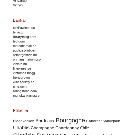
Vinvärlden
Vitt vin
Länkar
terrificwines.se
terre.tv
librarything.com
ted.com
matochsmak.se
publicistklubben
artbergomvin.nu
ohmansmatovin.com
vininfo.nu
finewines.se
vintomas blogg
ljuva druvor
winesociety.se
nme.com
rollingstone.com
munskankarna.se
Etiketter
Bourgogne
Bordeaux
Cabernet Sauvignon
Bloggkocken
Chablis
Champagne
Chardonnay
Chile