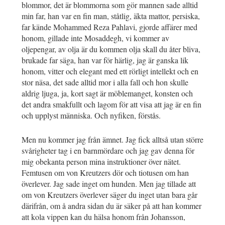
blommor, det är blommorna som gör mannen sade alltid
min far, han var en fin man, ståtlig, äkta mattor, persiska,
far kände Mohammed Reza Pahlavi, gjorde affärer med
honom, gillade inte Mosaddegh, vi kommer av
oljepengar, av olja är du kommen olja skall du åter bliva,
brukade far säga, han var för härlig, jag är ganska lik
honom, vitter och elegant med ett rörligt intellekt och en
stor näsa, det sade alltid mor i alla fall och hon skulle
aldrig ljuga, ja, kort sagt är möblemanget, konsten och
det andra smakfullt och lagom för att visa att jag är en fin
och upplyst människa. Och nyfiken, förstås.
Men nu kommer jag från ämnet. Jag fick alltså utan större
svårigheter tag i en barnmördare och jag gav denna för
mig obekanta person mina instruktioner över nätet.
Femtusen om von Kreutzers dör och tiotusen om han
överlever. Jag sade inget om hunden. Men jag tillade att
om von Kreutzers överlever säger du inget utan bara går
därifrån, om å andra sidan du är säker på att han kommer
att kola vippen kan du hälsa honom från Johansson,