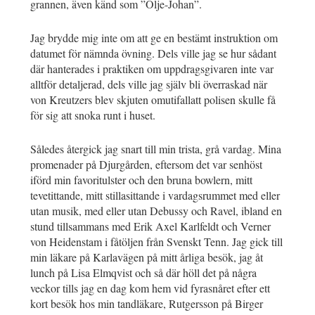
grannen, även känd som ”Olje-Johan”.
Jag brydde mig inte om att ge en bestämt instruktion om
datumet för nämnda övning. Dels ville jag se hur sådant
där hanterades i praktiken om uppdragsgivaren inte var
alltför detaljerad, dels ville jag själv bli överraskad när
von Kreutzers blev skjuten omutifallatt polisen skulle få
för sig att snoka runt i huset.
Således återgick jag snart till min trista, grå vardag. Mina
promenader på Djurgården, eftersom det var senhöst
iförd min favoritulster och den bruna bowlern, mitt
tevetittande, mitt stillasittande i vardagsrummet med eller
utan musik, med eller utan Debussy och Ravel, ibland en
stund tillsammans med Erik Axel Karlfeldt och Verner
von Heidenstam i fåtöljen från Svenskt Tenn. Jag gick till
min läkare på Karlavägen på mitt årliga besök, jag åt
lunch på Lisa Elmqvist och så där höll det på några
veckor tills jag en dag kom hem vid fyrasnåret efter ett
kort besök hos min tandläkare, Rutgersson på Birger