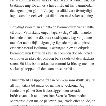
bestämde mig för att testa hur ett sådant här barnmördar-
dåd egentligen går till. Ja, jag har alltid varit äventyrligt
lagd, som far, och velat gå till botten med saker och ting.
Betydligt svårare än att hitta en barnmördare var att hitta
ett offer. Vem skulle ungen taga av daga? Eller, kanske
behövde offret inte dö, bara skadskjutas. Jag var ju inte
ute efter att ha ihjäl någon, jag ägnade mig åt empirisk,
evidensbaserad forskning. Lösningen blev att erbjuda
barnmördaren femtusen riksdaler om den dödade offret
och tiotusen riksdaler om den bara skadsköt den stackars
saten. Ett klassiskt marknadsekonomiskt förslag med lite
socker på toppen till den som presterar bäst.
Hursomhelst så upptog frågan om vem som skulle skjutas
all min vakna tid under de närmaste veckorna. Jag
funderade på det över frukostägget, den rostade
brödskivan och tekoppen från Svenskt Tenn medan
Morgonstudion malde på teven, jag letade efter en idé, en
storslagen tanke, på bussen ut till Djurgården och under