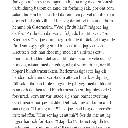
Jarlsgatan, han var tvungen att hjälpa mig med en lömsk
varbildning bakom en tand, en förfärlig sak, gör ont som
satan, hursomhelst så stod där en liten parvel utanför min
dörr och såg rådvill ut. Han såg definitivt inte ut att höra
hemma på Östermalm. ”Vad gör du här?” frågade jag
därför. ”Är du den där von?” frågade han till svar. ”von
Kreutzers?” sa jag dumt nog och inte tillräckligt frågande
för detta tog ynglingen till intäkt för att jag var von
Kreutzers och han sköt mig med ett välriktat skott i
blindtarmstrakten: det small till utav bara helvete och så
började, nästan med en gång, något varmt rinna, ner till
höger i blindtarmstrakten. Reflexmässigt satte jag dit
handen och kunde konstatera att den blev kladdig. Jag
föll sakta ihop och blev liggande på rygg medan blodet
rann och det hettade i blindtarmstrakten. Jag blev också
förvirrad. Som tur var lutade sig snart barnet över mig
och frågade hur jag mådde. Det fick mig att komma till
sans igen. ”Hur jag mår?!” sa jag med hög och oerhört
irriterad röst, ”Hur ser jag ut att må?! Ser du inte att jag
ligger här och förblöder?! Jag dör!”. Barnet såg då lite
nedslaget ut, som om det sålt smöret och tappat pengarna.