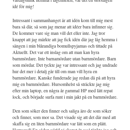
idé för mig!
Intressant i sammanhanget är att idén kom till mig mest
bara så där, så som jag menar att idéer bara infinner sig.
De kommer vare sig man vill det eller inte. Jag tror
knappt att jag märkte att jag fick idén där jag låg hemma i
sängen i min blårandiga bomullspyjamas och tittade på
Aktuellt. Det var ett inslag om att man kan hyra
barnmördare. Inte barnamördare utan barnmördare. Barn
som mördar. Det tyckte jag var intressant och jag undrade
hur det mer i detalj går till om man vill hyra en
barnmördare. Kanske funderade jag redan då på att hyra
mig en barnmördare. Hursomhelst så sträckte jag mig
efter min laptop, en några år gammal HP med lätt repat
lock, och började surfa runt i min jakt på en barnmördare.
Den som söker den finner och saliga äro de som söker
och finner, som mor sa. Det visade sig att det där med att
skaffa sig en liten barnmördare var lätt som en plätt.
Herregud! En sådan värld vi skapat åt oss! tänkte jag och