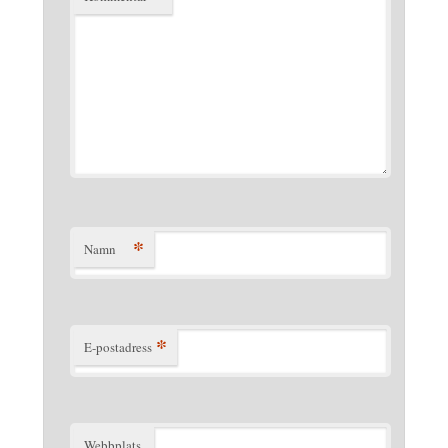
*
Namn
*
E-postadress
Webbplats