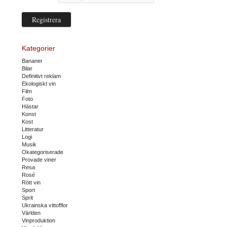
Kategorier
Bananer
Bilar
Definitivt reklam
Ekologiskt vin
Film
Foto
Hästar
Konst
Kost
Litteratur
Logi
Musik
Okategoriserade
Provade viner
Resa
Rosé
Rött vin
Sport
Sprit
Ukrainska vittofflor
Världen
Vinproduktion