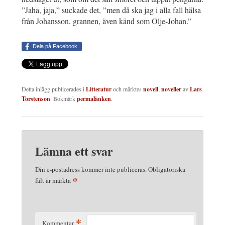
”Jaha, jaja,” suckade det, ”men då ska jag i alla fall hälsa
från Johansson, grannen, även känd som Olje-Johan.”
Dela på Facebook
Detta inlägg publicerades i
Litteratur
och märktes
novell
,
noveller
av
Lars
Torstenson
. Bokmärk
permalänken
.
Lämna ett svar
Din e-postadress kommer inte publiceras.
Obligatoriska
*
fält är märkta
*
Kommentar