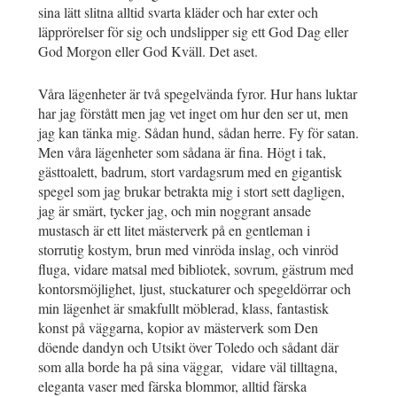
sina lätt slitna alltid svarta kläder och har exter och
läpprörelser för sig och undslipper sig ett God Dag eller
God Morgon eller God Kväll. Det aset.
Våra lägenheter är två spegelvända fyror. Hur hans luktar
har jag förstått men jag vet inget om hur den ser ut, men
jag kan tänka mig. Sådan hund, sådan herre. Fy för satan.
Men våra lägenheter som sådana är fina. Högt i tak,
gästtoalett, badrum, stort vardagsrum med en gigantisk
spegel som jag brukar betrakta mig i stort sett dagligen,
jag är smärt, tycker jag, och min noggrant ansade
mustasch är ett litet mästerverk på en gentleman i
storrutig kostym, brun med vinröda inslag, och vinröd
fluga, vidare matsal med bibliotek, sovrum, gästrum med
kontorsmöjlighet, ljust, stuckaturer och spegeldörrar och
min lägenhet är smakfullt möblerad, klass, fantastisk
konst på väggarna, kopior av mästerverk som Den
döende dandyn och Utsikt över Toledo och sådant där
som alla borde ha på sina väggar, vidare väl tilltagna,
eleganta vaser med färska blommor, alltid färska