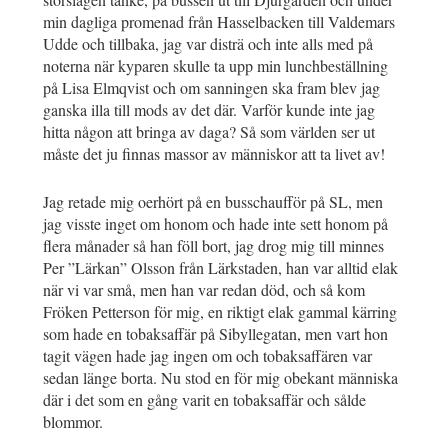
min dagliga promenad från Hasselbacken till Valdemars
Udde och tillbaka, jag var disträ och inte alls med på
noterna när kyparen skulle ta upp min lunchbeställning
på Lisa Elmqvist och om sanningen ska fram blev jag
ganska illa till mods av det där. Varför kunde inte jag
hitta någon att bringa av daga? Så som världen ser ut
måste det ju finnas massor av människor att ta livet av!
Jag retade mig oerhört på en busschaufför på SL, men
jag visste inget om honom och hade inte sett honom på
flera månader så han föll bort, jag drog mig till minnes
Per ”Lärkan” Olsson från Lärkstaden, han var alltid elak
när vi var små, men han var redan död, och så kom
Fröken Petterson för mig, en riktigt elak gammal kärring
som hade en tobaksaffär på Sibyllegatan, men vart hon
tagit vägen hade jag ingen om och tobaksaffären var
sedan länge borta. Nu stod en för mig obekant människa
där i det som en gång varit en tobaksaffär och sålde
blommor.