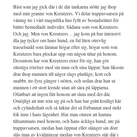
Bäst som jag gick där i de där tankarna stötte jag ihop
med min granne von Kreutzers. Vi delar trappavsatsen på
våning tre i vårt magnifika hus fyllt av bostadsrätter för
bättre bemedlade individer. Sådana som von Kreutzers.
Och jag. Men von Kreutzers… jag kom på hur intensivt
illa jag tycker om hans hund, en ful liten otrevlig
trasselsudd som lämnar högar efter sig, högar som von
Kreutzers bara plockar upp om någon tittar på honom.
Dessutom har von Kreutzers exter för sig, han gör
olustiga rörelser med sin mun och sina läppar; han liksom
drar ihop munnen till något slags plutläge, kort och
snabbt, tre-fyra gånger i stöten, och sedan drar han ut
munnen i ett stort leende utan att sära på läpparna.
Ofattbart att ingen fått honom att sluta med det där.
Omöjligt att inte reta sig på och han har grått krulligt hår
och cylinderhatt och så luktar det så förbannat med stekt
lök inne i hans lägenhet. Har man oturen att hamna
tillsammans med honom, och hans äckliga hund, ute på
trappavsatsen, medan han öppnar eller stänger sin dörr
slås man av kväljningar medan von Kreutzers står där i