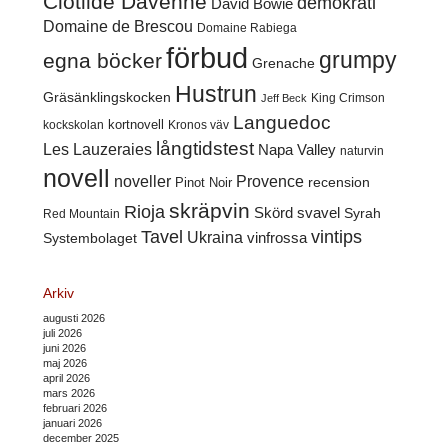
Clotilde Davenne
demokrati
David Bowie
Domaine de Brescou
Domaine Rabiega
förbud
grumpy
egna böcker
Grenache
Hustrun
Gräsänklingskocken
King Crimson
Jeff Beck
Languedoc
kortnovell
kockskolan
Kronos väv
långtidstest
Les Lauzeraies
Napa Valley
naturvin
novell
noveller
Provence
recension
Pinot Noir
skräpvin
Rioja
Skörd
svavel
Syrah
Red Mountain
Tavel
vintips
Ukraina
Systembolaget
vinfrossa
Arkiv
augusti 2026
juli 2026
juni 2026
maj 2026
april 2026
mars 2026
februari 2026
januari 2026
december 2025