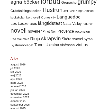
förbud
grumpy
egna böcker
Grenache
Hustrun
Gräsänklingskocken
King Crimson
Jeff Beck
Languedoc
kortnovell
kockskolan
Kronos väv
långtidstest
Les Lauzeraies
Napa Valley
naturvin
novell
noveller
Provence
recension
Pinot Noir
skräpvin
Rioja
Skörd
svavel
Syrah
Red Mountain
Tavel
vintips
Ukraina
Systembolaget
vinfrossa
Arkiv
augusti 2026
juli 2026
juni 2026
maj 2026
april 2026
mars 2026
februari 2026
januari 2026
december 2025
november 2025
oktober 2025
september 2025
augusti 2025