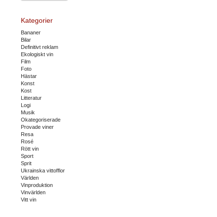
Kategorier
Bananer
Bilar
Definitivt reklam
Ekologiskt vin
Film
Foto
Hästar
Konst
Kost
Litteratur
Logi
Musik
Okategoriserade
Provade viner
Resa
Rosé
Rött vin
Sport
Sprit
Ukrainska vittofflor
Världen
Vinproduktion
Vinvärlden
Vitt vin