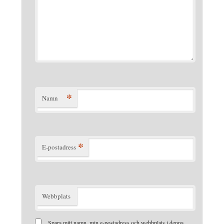
*
Namn
*
E-postadress
Webbplats
Spara mitt namn, min e-postadress och webbplats i denna