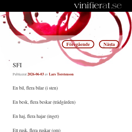
Inläggsnavigering
Föregående
Nästa
SFI
Publicerat
2026-06-03
av
Lars Torstenson
En bil, flera bilar (i sten)
En besk, flera beskar (trädgården)
En haj, flera hajar (inget)
Ett rusk, flera ruskar (om)