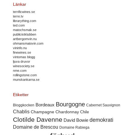
Länkar
terrificwines.se
terre.tv
librarything.com
ted.com
matochsmak.se
publicistklubben
artbergomvin.nu
ohmansmatovin.com
vininfo.nu
finewines.se
vintomas blogg
ljuva druvor
winesociety.se
nme.com
rollingstone.com
munskankarna.se
Etiketter
Bourgogne
Bordeaux
Cabernet Sauvignon
Bloggkocken
Chablis
Champagne
Chardonnay
Chile
Clotilde Davenne
demokrati
David Bowie
Domaine de Brescou
Domaine Rabiega