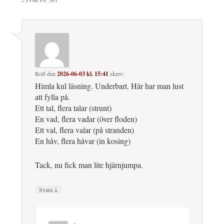
2 SVAR PÅ ”
SFI
”
Rolf
den
2026-06-03 kl. 15:41
skrev:
Himla kul läsning. Underbart. Här har man lust
att fylla på.
Ett tal, flera talar (strunt)
En vad, flera vadar (över floden)
Ett val, flera valar (på stranden)
En håv, flera håvar (in kosing)
Tack, nu fick man lite hjärnjumpa.
↓
Svara