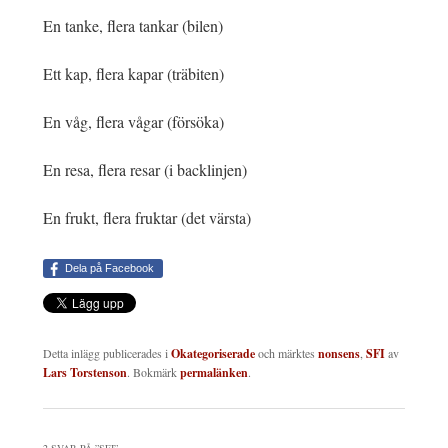
En tanke, flera tankar (bilen)
Ett kap, flera kapar (träbiten)
En våg, flera vågar (försöka)
En resa, flera resar (i backlinjen)
En frukt, flera fruktar (det värsta)
Dela på Facebook
Detta inlägg publicerades i
Okategoriserade
och märktes
nonsens
,
SFI
av
Lars Torstenson
. Bokmärk
permalänken
.