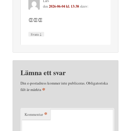
Lars
den
2026-06-04 kl. 13:38
skrev:
👏👏👏
↓
Svara
Lämna ett svar
Din e-postadress kommer inte publiceras.
Obligatoriska
*
fält är märkta
*
Kommentar