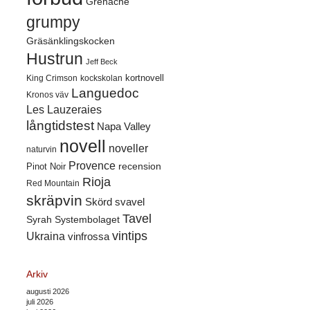
Grenache
grumpy
Gräsänklingskocken
Hustrun
Jeff Beck
kortnovell
King Crimson
kockskolan
Languedoc
Kronos väv
Les Lauzeraies
långtidstest
Napa Valley
novell
noveller
naturvin
Provence
recension
Pinot Noir
Rioja
Red Mountain
skräpvin
Skörd
svavel
Tavel
Syrah
Systembolaget
vintips
Ukraina
vinfrossa
Arkiv
augusti 2026
juli 2026