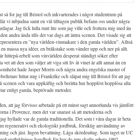
 så for jag till Bristol och inkvarterades i något studentrum på
 där vi inbjudna samt en väl tilltagen publik befann oss under några
dagar. Jag fick lulla runt lite som jag ville och frottera mig med än
den andra ända tills det var dags att äntra scenen. Det visade sig att
representera en ”nya världen-vinmakare i den gamla världen”. Alltså
en massa nya idéer, en bråkstake som vänder upp och ner på allt.
r hittepå-rebell som vinvärlden desperat ständigt söker efter
a vet att den som väljer att viga sitt liv åt vinet är allt annat än en
rsomhelst hade Jasper Morris och några andra engelska master of
elletare hittat mig i Frankrike och släpat mig till Bristol för att jag
på scenen och vara uppkäftig och berätta hur hopplöst hopplösa alla
tar enligt gamla, beprövade metoder.
en, att jag förvisso arbetade på ett minst sagt annorlunda vis jämfört
rna i Provence, men det var snarast så att metoderna och
ag hyllade var de gamla traditionella. Det som i våra dagar är heta
om regenerativt och ekologiskt jordbruk, försiktig användning av
ning och jäst. Ingen bevattning. Låga skördeuttag. Som taget ur UC
makarutbildnings handbok för hur du inte skulle arbeta 1992.