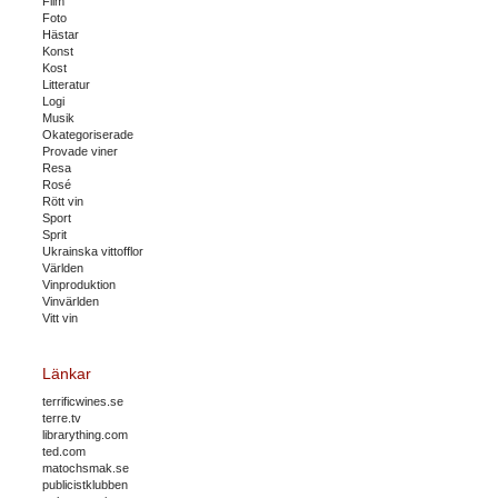
Film
Foto
Hästar
Konst
Kost
Litteratur
Logi
Musik
Okategoriserade
Provade viner
Resa
Rosé
Rött vin
Sport
Sprit
Ukrainska vittofflor
Världen
Vinproduktion
Vinvärlden
Vitt vin
Länkar
terrificwines.se
terre.tv
librarything.com
ted.com
matochsmak.se
publicistklubben