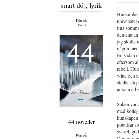
snart dö), lyrik
Hursomhelst
universitet
Köp på
Bokus
fina sommar
den ena än 
jag skulle 
någon med 
En sådan dä
eftersom all
rebell. Hu
wine och reb
skulle stå 
är som arbe
Saken var d
med kollego
kunskapen j
44 noveller
potatisar s
svavel, göd
Köp på
Davies vin