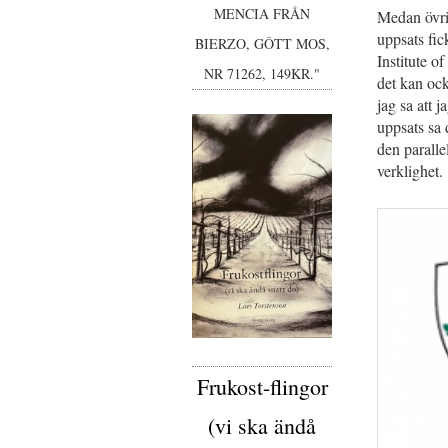
MENCIA FRÅN
Medan övri
uppsats fic
BIERZO, GÔTT MOS,
Institute o
NR 71262, 149KR."
det kan ock
jag sa att 
uppsats sa
den paralle
verklighet.
Frukost-flingor
(vi ska ändå