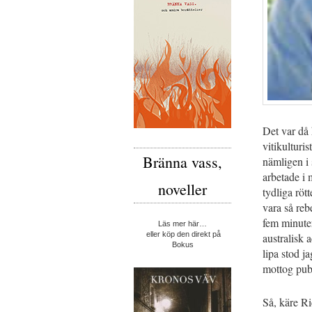
Det var då
vitikultur
Bränna vass,
nämligen i 
arbetade i 
noveller
tydliga röt
vara så reb
fem minuter
Läs mer här…
eller köp den direkt på
australisk
Bokus
lipa stod j
mottog pub
Så, käre Ri