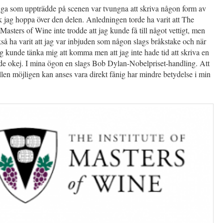
ga som uppträdde på scenen var tvungna att skriva någon form av
k jag hoppa över den delen. Anledningen torde ha varit att The
f Masters of Wine inte trodde att jag kunde få till något vettigt, men
så ha varit att jag var inbjuden som någon slags bråkstake och när
jag kunde tänka mig att komma men att jag inte hade tid att skriva en
 de okej. I mina ögon en slags Bob Dylan-Nobelpriset-handling. Att
llen möjligen kan anses vara direkt fånig har mindre betydelse i min