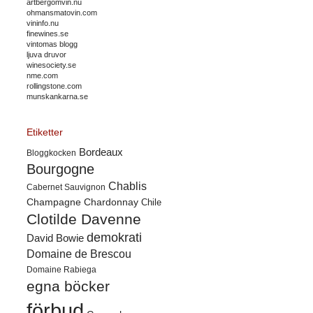
artbergomvin.nu
ohmansmatovin.com
vininfo.nu
finewines.se
vintomas blogg
ljuva druvor
winesociety.se
nme.com
rollingstone.com
munskankarna.se
Etiketter
Bordeaux
Bloggkocken
Bourgogne
Chablis
Cabernet Sauvignon
Champagne
Chardonnay
Chile
Clotilde Davenne
demokrati
David Bowie
Domaine de Brescou
Domaine Rabiega
egna böcker
förbud