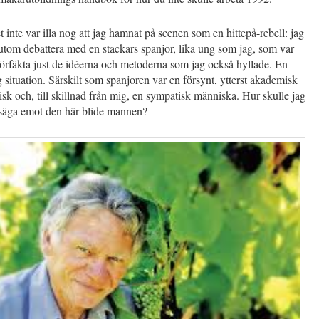
inte var illa nog att jag hamnat på scenen som en hittepå-rebell: jag
utom debattera med en stackars spanjor, lika ung som jag, som var
 förfäkta just de idéerna och metoderna som jag också hyllade. En
 situation. Särskilt som spanjoren var en försynt, ytterst akademisk
isk och, till skillnad från mig, en sympatisk människa. Hur skulle jag
säga emot den här blide mannen?