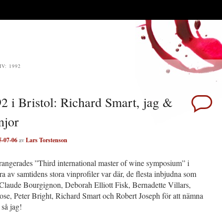
IV:
1992
2 i Bristol: Richard Smart, jag &
njor
5-07-06
av
Lars Torstenson
rangerades ”Third international master of wine symposium” i
era av samtidens stora vinprofiler var där, de flesta inbjudna som
 Claude Bourgignon, Deborah Elliott Fisk, Bernadette Villars,
se, Peter Bright, Richard Smart och Robert Joseph för att nämna
så jag!