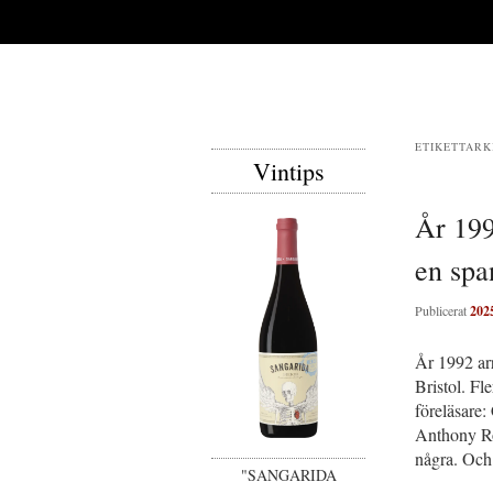
ETIKETTARK
Vintips
År 199
en spa
Publicerat
202
År 1992 ar
Bristol. Fl
föreläsare:
Anthony Ro
några. Och 
"SANGARIDA