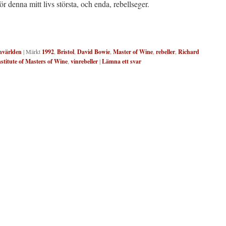
ör denna mitt livs största, och enda, rebellseger.
nvärlden
|
Märkt
1992
,
Bristol
,
David Bowie
,
Master of Wine
,
rebeller
,
Richard
stitute of Masters of Wine
,
vinrebeller
|
Lämna ett svar