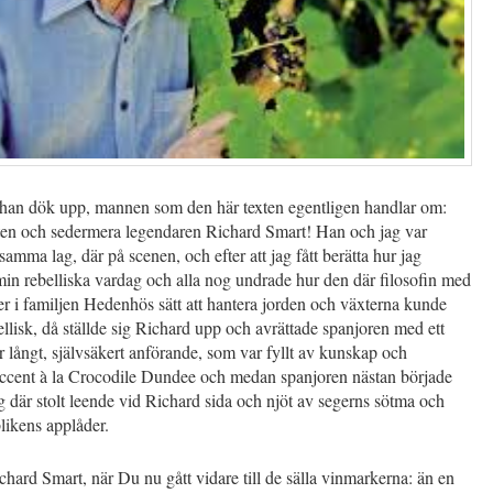
 han dök upp, mannen som den här texten egentligen handlar om:
isten och sedermera legendaren Richard Smart! Han och jag var
samma lag, där på scenen, och efter att jag fått berätta hur jag
min rebelliska vardag och alla nog undrade hur den där filosofin med
ter i familjen Hedenhös sätt att hantera jorden och växterna kunde
ellisk, då ställde sig Richard upp och avrättade spanjoren med ett
 långt, självsäkert anförande, som var fyllt av kunskap och
 accent à la Crocodile Dundee och medan spanjoren nästan började
ag där stolt leende vid Richard sida och njöt av segerns sötma och
likens applåder.
chard Smart, när Du nu gått vidare till de sälla vinmarkerna: än en