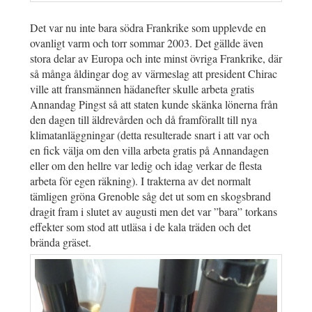
Det var nu inte bara södra Frankrike som upplevde en
ovanligt varm och torr sommar 2003. Det gällde även
stora delar av Europa och inte minst övriga Frankrike, där
så många åldingar dog av värmeslag att president Chirac
ville att fransmännen hädanefter skulle arbeta gratis
Annandag Pingst så att staten kunde skänka lönerna från
den dagen till äldrevården och då framförallt till nya
klimatanläggningar (detta resulterade snart i att var och
en fick välja om den villa arbeta gratis på Annandagen
eller om den hellre var ledig och idag verkar de flesta
arbeta för egen räkning). I trakterna av det normalt
tämligen gröna Grenoble såg det ut som en skogsbrand
dragit fram i slutet av augusti men det var ”bara” torkans
effekter som stod att utläsa i de kala träden och det
brända gräset.