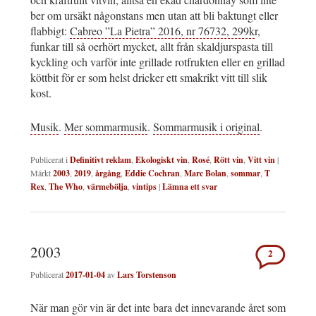
ber om ursäkt någonstans men utan att bli baktungt eller
flabbigt:
Cabreo ”La Pietra” 2016, nr 76732, 299k
r,
funkar till så oerhört mycket, allt från skaldjurspasta till
kyckling och varför inte grillade rotfrukten eller en grillad
köttbit för er som helst dricker ett smakrikt vitt till slik
kost.
Musik
.
Mer sommarmusik
.
Sommarmusik i original
.
Publicerat i
Definitivt reklam
,
Ekologiskt vin
,
Rosé
,
Rött vin
,
Vitt vin
|
Märkt
2003
,
2019
,
årgång
,
Eddie Cochran
,
Marc Bolan
,
sommar
,
T
Rex
,
The Who
,
värmebölja
,
vintips
|
Lämna ett svar
2003
2
Publicerat
2017-01-04
av
Lars Torstenson
När man gör vin är det inte bara det innevarande året som