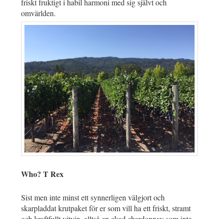
friskt fruktigt i habil harmoni med sig självt och
omvärlden.
Who? T Rex
Sist men inte minst ett synnerligen välgjort och
skarpladdat krutpaket för er som vill ha ett friskt, stramt
och kraftfullt vitvin, alltså en ekad chardonnay som inte