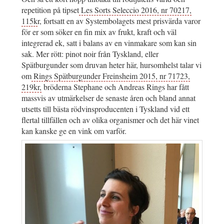
repetition på tipset
Les Sorts Seleccio 2016, nr 70217,
115k
r, fortsatt en av Systembolagets mest prisvärda varor
för er som söker en fin mix av frukt, kraft och väl
integrerad ek, satt i balans av en vinmakare som kan sin
sak. Mer rött: pinot noir från Tyskland, eller
Spätburgunder som druvan heter här, hursomhelst talar vi
om
Rings Spätburgunder Freinsheim 2015, nr 71723,
219kr,
bröderna Stephane och Andreas Rings har fått
massvis av utmärkelser de senaste åren och bland annat
utsetts till bästa rödvinsproducenten i Tyskland vid ett
flertal tillfällen och av olika organismer och det här vinet
kan kanske ge en vink om varför.