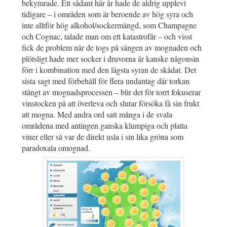
bekymrade. Ett sådant här år hade de aldrig upplevt
tidigare – i områden som är beroende av hög syra och
inte alltför hög alkohol/sockermängd, som Champagne
och Cognac, talade man om ett katastrofår – och visst
fick de problem när de togs på sängen av mognaden och
plötsligt hade mer socker i druvorna är kanske någonsin
förr i kombination med den lägsta syran de skådat. Det
sista sagt med förbehåll för flera undantag där torkan
stängt av mognadsprocessen – blir det för torrt fokuserar
vinstocken på att överleva och slutar försöka få sin frukt
att mogna. Med andra ord satt många i de svala
områdena med antingen ganska klumpiga och platta
viner eller så var de direkt usla i sin lika gröna som
paradoxala omognad.