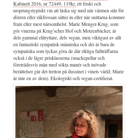
Kabinett 2016, nr 72449, 119kr,
ett friskt och
ursprungstypiskt vin att läska sig med när värmen står för
dörren eller räkfrossan sätter in eller när snittarna kommer
fram eller mest närsomhelst. Marie Menger-Krug, som
gör vinerna på Krug’scher Hof och Motzenbäcker, är
dels gammal elitryttare, dels vegan, men viktigast av allt
en fantastiskt sympatisk människa och det är bara de
sympatiska som lyckas göra de där riktiga fullträffarna
också i de lägre prisklasserna (snackepellar och
företrädesvis män med sökta manér och inövade
berättelser går det tretton på dussinet i vinets värld; Marie
är inte en av dem). Ekologiskt och vegan-certifierat.