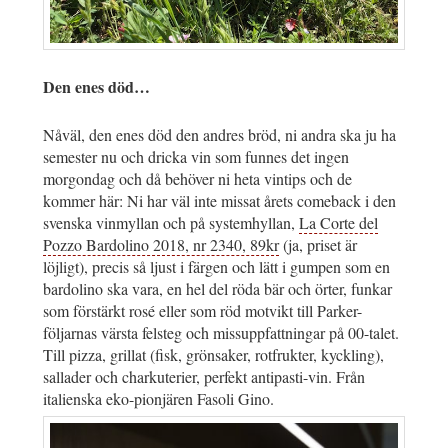
Den enes död…
Nåväl, den enes död den andres bröd, ni andra ska ju ha
semester nu och dricka vin som funnes det ingen
morgondag och då behöver ni heta vintips och de
kommer här: Ni har väl inte missat årets comeback i den
svenska vinmyllan och på systemhyllan,
La Corte del
Pozzo Bardolino 2018, nr 2340, 89kr
(ja, priset är
löjligt), precis så ljust i färgen och lätt i gumpen som en
bardolino ska vara, en hel del röda bär och örter, funkar
som förstärkt rosé eller som röd motvikt till Parker-
följarnas värsta felsteg och missuppfattningar på 00-talet.
Till pizza, grillat (fisk, grönsaker, rotfrukter, kyckling),
sallader och charkuterier, perfekt antipasti-vin. Från
italienska eko-pionjären Fasoli Gino.