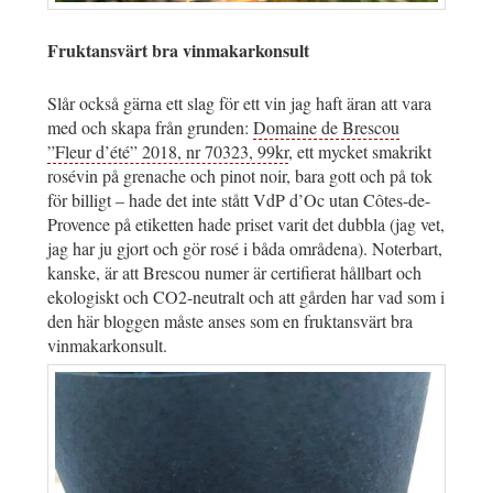
Fruktansvärt bra vinmakarkonsult
Slår också gärna ett slag för ett vin jag haft äran att vara
med och skapa från grunden:
Domaine de Brescou
”Fleur d’été” 2018, nr 70323, 99kr
, ett mycket smakrikt
rosévin på grenache och pinot noir, bara gott och på tok
för billigt – hade det inte stått VdP d’Oc utan Côtes-de-
Provence på etiketten hade priset varit det dubbla (jag vet,
jag har ju gjort och gör rosé i båda områdena). Noterbart,
kanske, är att Brescou numer är certifierat hållbart och
ekologiskt och CO2-neutralt och att gården har vad som i
den här bloggen måste anses som en fruktansvärt bra
vinmakarkonsult.