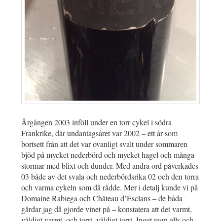
Årgången 2003 inföll under en torr cykel i södra
Frankrike, där undantagsåret var 2002 – ett år som
bortsett från att det var ovanligt svalt under sommaren
bjöd på mycket nederbörd och mycket hagel och många
stormar med blixt och dunder. Med andra ord påverkades
03 både av det svala och nederbördsrika 02 och den torra
och varma cykeln som då rådde. Mer i detalj kunde vi på
Domaine Rabiega och Château d’Esclans – de båda
gårdar jag då gjorde vinet på – konstatera att det varmt,
väldigt varmt, och torrt, väldigt torrt. Inget regn alls och