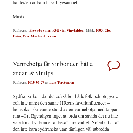
här texten är bara falsk blygsamhet.
Musik
.
Publicerat i
Provade viner
,
Rött vin
,
Vinvärlden
|
Märkt
2003
,
Clos
Dière
,
Yves Montand
|
5
svar
Värmebölja får vinbonden hålla
andan & vintips
Publicerat
2019-06-27
av
Lars Torstenson
Sydfrankrike – där det också bor både folk och bloggare
och inte minst den sanne HR:ens favoritinfluencer –
hemsöks i skrivande stund av en värmebölja med toppar
runt 40+. Egentligen inget att orda om såvida det nu inte
vore för att vi bönder är besatta av vädret. Noterbart är att
den inte bara sydfranska utan tämligen väl utbredda