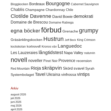
Bourgogne
Bordeaux
Cabernet Sauvignon
Bloggkocken
Chablis
Champagne
Chardonnay
Chile
Clotilde Davenne
demokrati
David Bowie
Domaine de Brescou
Domaine Rabiega
förbud
grumpy
egna böcker
Grenache
Hustrun
Gräsänklingskocken
King Crimson
Jeff Beck
Languedoc
kortnovell
kockskolan
Kronos väv
långtidstest
Les Lauzeraies
Napa Valley
naturvin
novell
noveller
Provence
recension
Pinot Noir
skräpvin
Rioja
Skörd
svavel
Syrah
Red Mountain
Tavel
vintips
Ukraina
Systembolaget
vinfrossa
Arkiv
augusti 2026
juli 2026
juni 2026
maj 2026
april 2026