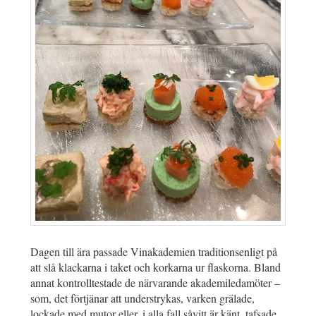
Dagen till ära passade Vinakademien traditionsenligt på
att slå klackarna i taket och korkarna ur flaskorna. Bland
annat kontrolltestade de närvarande akademiledamöter –
som, det förtjänar att understrykas, varken grälade,
lockade med mutor eller, i alla fall såvitt är känt, tafsade