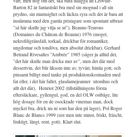
vart, men nog om det, ska bara tillägga att Leoville-
Barton 82 är fantastiskt bra med sin mognad i all sin
prydno, sin mumsighet och läckra syra och det är bara att
instämma med den gamla pristagare som spontant utbrast
”så här skulle jag vilja se ut”), Beaune-Teurons
(Domaines du Château de Beaune) 1976 (moget,
nekrofiligränsfall, torkad, drickbar för romantiker,
ungdomar och tondöva, men absolut drickbar), Gerhard
Betrand Rivesaltes ”Ambrée” 1985 (säger ju alltid det,
”det här skulle man dricka mer av”, men det där med
dessertvin, det blir liksom inte av, tyvärr, himla gott, och
pinsamt billigt med tanke på produktionskostnaden med
fat eller, i det här fallet, glasdamejeanner utomhus och
allt det där), Henriot 2002 (tillställningens första
eftersläckare, gyllengul, god, en del OLW ostbåge, lite
hög dosage för en de osockrade vinernas man, dock
mycket bra, drick nu ni som har den på lager), Pol Roger
Blanc de Blancs 1999 (sist men inte minst, friskt, fräscht,
fruktigt, långt, rent, gott). Klart slut.