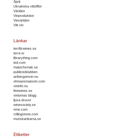
Sprit
Ukrainska vittofflor
Världen
Vinproduktion
Vinvärlden
Vitt vin
Länkar
terrificwines.se
terre.tv
librarything.com
ted.com
matochsmak.se
publicistklubben
artbergomvin.nu
ohmansmatovin.com
vininfo.nu
finewines.se
vintomas blogg
ljuva druvor
winesociety.se
nme.com
rollingstone.com
munskankarna.se
Etiketter