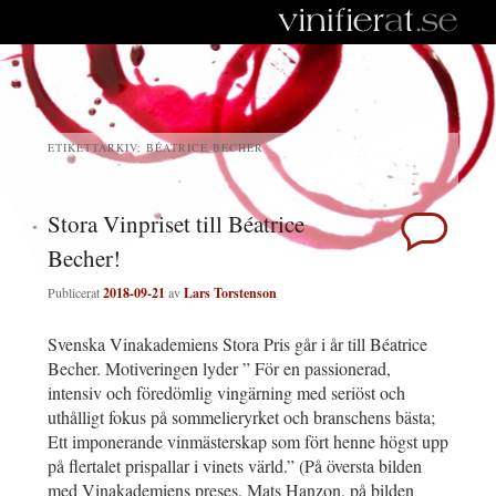
ETIKETTARKIV:
BÉATRICE BECHER
Stora Vinpriset till Béatrice
Becher!
Publicerat
2018-09-21
av
Lars Torstenson
Svenska Vinakademiens Stora Pris går i år till Béatrice
Becher. Motiveringen lyder ” För en passionerad,
intensiv och föredömlig vingärning med seriöst och
uthålligt fokus på sommelieryrket och branschens bästa;
Ett imponerande vinmästerskap som fört henne högst upp
på flertalet prispallar i vinets värld.” (På översta bilden
med Vinakademiens preses, Mats Hanzon, på bilden