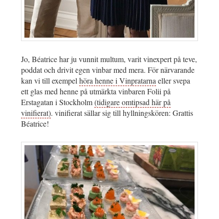
Jo, Béatrice har ju vunnit multum, varit vinexpert på teve,
poddat och drivit egen vinbar med mera. För närvarande
kan vi till exempel
höra henne i Vinpratarna
eller svepa
ett glas med henne på utmärkta vinbaren Folii på
Erstagatan i Stockholm
(tidigare omtipsad här på
vinifierat)
. vinifierat sällar sig till hyllningskören: Grattis
Béatrice!