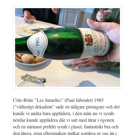
Côte-Rôtie ”Les Jumelles” (Paul Jaboulet) 1985
(”vällustigt dekadent” sade en tidigare pristagare och det
kunde vi andra bara applådera, i den mån nu vi syrah-
nördar kunde applådera där vi satt med tårar i ögonen
och en närmast perfekt syrah i glaset, fantastiskt bra och
den långa, rena eftersmaken stalkar somliga av oss än i