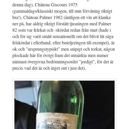
denna dag), Château Giscours 1975
(gammaldags/klassiskt mogen, till min förvåning riktigt
bra!), Château Palmer 1982 (äntligen ett vin att klanka
ner på, har aldrig riktigt förstått tjusningen med Palmer
82 som var felekat och -skördat redan från start (hade i
och för sig varit smått sensationellt om det blivit låt säga
felskördat i efterhand, efter buteljeringen till exempel), är
ok och ”ursprungstypiskt” men snipigt och torkat, någon
plockade här för övrigt fram det utmärkta men numer
närmast övergivna bedömningsordet ”jordigt”, för det är
precis vad det är och inget ont i just det),