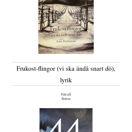
Frukost-flingor (vi ska ändå snart dö),
lyrik
Köp på
Bokus