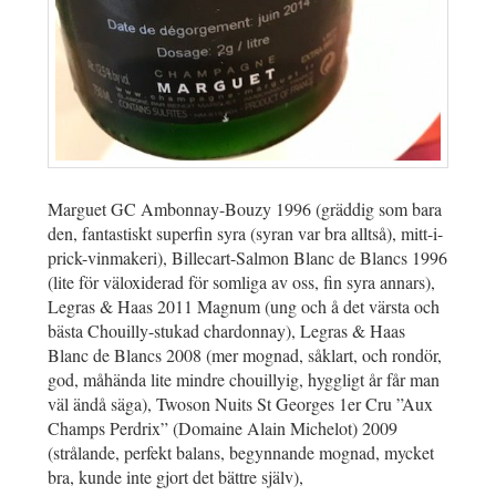
Marguet GC Ambonnay-Bouzy 1996 (gräddig som bara
den, fantastiskt superfin syra (syran var bra alltså), mitt-i-
prick-vinmakeri), Billecart-Salmon Blanc de Blancs 1996
(lite för väloxiderad för somliga av oss, fin syra annars),
Legras & Haas 2011 Magnum (ung och å det värsta och
bästa Chouilly-stukad chardonnay), Legras & Haas
Blanc de Blancs 2008 (mer mognad, såklart, och rondör,
god, måhända lite mindre chouillyig, hyggligt år får man
väl ändå säga), Twoson Nuits St Georges 1er Cru ”Aux
Champs Perdrix” (Domaine Alain Michelot) 2009
(strålande, perfekt balans, begynnande mognad, mycket
bra, kunde inte gjort det bättre själv),