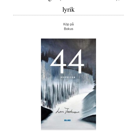
lyrik
Köp på
Bokus