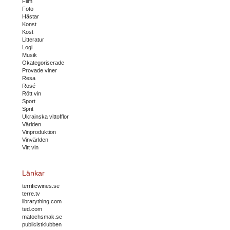
Film
Foto
Hästar
Konst
Kost
Litteratur
Logi
Musik
Okategoriserade
Provade viner
Resa
Rosé
Rött vin
Sport
Sprit
Ukrainska vittofflor
Världen
Vinproduktion
Vinvärlden
Vitt vin
Länkar
terrificwines.se
terre.tv
librarything.com
ted.com
matochsmak.se
publicistklubben