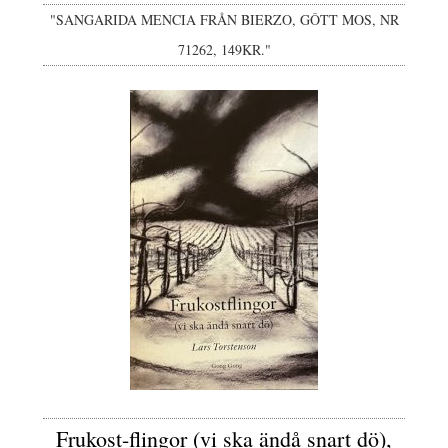
"SANGARIDA MENCIA FRÅN BIERZO, GÔTT MOS, NR
71262, 149KR."
Frukost-flingor (vi ska ändå snart dö),