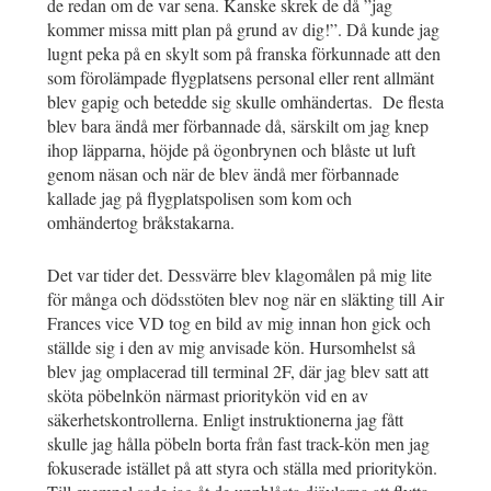
de redan om de var sena. Kanske skrek de då ”jag
kommer missa mitt plan på grund av dig!”. Då kunde jag
lugnt peka på en skylt som på franska förkunnade att den
som förolämpade flygplatsens personal eller rent allmänt
blev gapig och betedde sig skulle omhändertas. De flesta
blev bara ändå mer förbannade då, särskilt om jag knep
ihop läpparna, höjde på ögonbrynen och blåste ut luft
genom näsan och när de blev ändå mer förbannade
kallade jag på flygplatspolisen som kom och
omhändertog bråkstakarna.
Det var tider det. Dessvärre blev klagomålen på mig lite
för många och dödsstöten blev nog när en släkting till Air
Frances vice VD tog en bild av mig innan hon gick och
ställde sig i den av mig anvisade kön. Hursomhelst så
blev jag omplacerad till terminal 2F, där jag blev satt att
sköta pöbelnkön närmast prioritykön vid en av
säkerhetskontrollerna. Enligt instruktionerna jag fått
skulle jag hålla pöbeln borta från fast track-kön men jag
fokuserade istället på att styra och ställa med prioritykön.