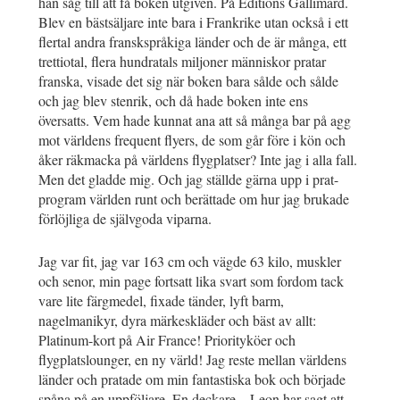
han såg till att få boken utgiven. På Éditions Gallimard.
Blev en bästsäljare inte bara i Frankrike utan också i ett
flertal andra franskspråkiga länder och de är många, ett
trettiotal, flera hundratals miljoner människor pratar
franska, visade det sig när boken bara sålde och sålde
och jag blev stenrik, och då hade boken inte ens
översatts. Vem hade kunnat ana att så många bar på agg
mot världens frequent flyers, de som går före i kön och
åker räkmacka på världens flygplatser? Inte jag i alla fall.
Men det gladde mig. Och jag ställde gärna upp i prat-
program världen runt och berättade om hur jag brukade
förlöjliga de självgoda viparna.
Jag var fit, jag var 163 cm och vägde 63 kilo, muskler
och senor, min page fortsatt lika svart som fordom tack
vare lite färgmedel, fixade tänder, lyft barm,
nagelmanikyr, dyra märkeskläder och bäst av allt:
Platinum-kort på Air France! Priorityköer och
flygplatslounger, en ny värld! Jag reste mellan världens
länder och pratade om min fantastiska bok och började
spåna på en uppföljare. En deckare – Leon har sagt att