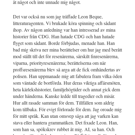
åt något och inte unnade mig något.
Det var också nu som jag träffade Leon Beque,
litteraturagenten. Vi brukade köra spinning och sådant
ihop. Av någon anledning var han intresserad av mina
historier från CDG. Han hatade CDG och han hatade
flyget som sådant. Borde förbjudas, menade han. Han
bad mig skriva ner mina berättelser om hur jag med berått
mod ställt till det för resenärerna, särskilt finresenärerna,
viparna, priorityresenärerna; berättelserna om när
proffsresenärerna blev så arga att de fick omhändertas av
polisen. Han uppmanade mig att fabulera fram vilka öden
som väntade de bortförda. Hur deras viktiga affärsmöten,
heta kärlekshistorier, familjehögtider och annat gick dem
under händerna. Kanske ledde till tragedier och misär.
Hur allt rasade samman för dem. Tillfällen som aldrig
kom tillbaka. För evigt förlorade för dem. Jag oroade mig
för mitt språk. Kan utan omsvep säga att jag varken kan
stava eller hantera grammatiken. Det fixade Leon. Han,
som han sa, spökskrev rubbet åt mig. AI, sa han. Och