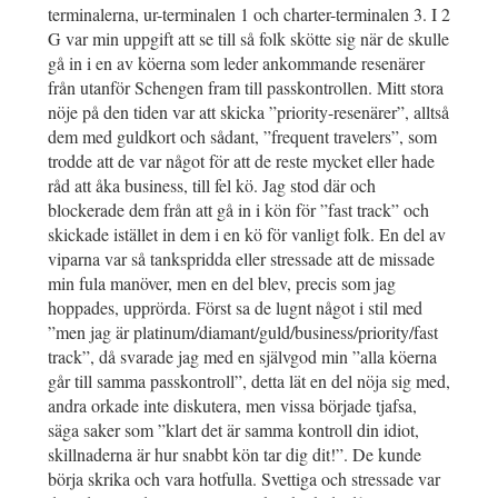
terminalerna, ur-terminalen 1 och charter-terminalen 3. I 2
G var min uppgift att se till så folk skötte sig när de skulle
gå in i en av köerna som leder ankommande resenärer
från utanför Schengen fram till passkontrollen. Mitt stora
nöje på den tiden var att skicka ”priority-resenärer”, alltså
dem med guldkort och sådant, ”frequent travelers”, som
trodde att de var något för att de reste mycket eller hade
råd att åka business, till fel kö. Jag stod där och
blockerade dem från att gå in i kön för ”fast track” och
skickade istället in dem i en kö för vanligt folk. En del av
viparna var så tankspridda eller stressade att de missade
min fula manöver, men en del blev, precis som jag
hoppades, upprörda. Först sa de lugnt något i stil med
”men jag är platinum/diamant/guld/business/priority/fast
track”, då svarade jag med en självgod min ”alla köerna
går till samma passkontroll”, detta lät en del nöja sig med,
andra orkade inte diskutera, men vissa började tjafsa,
säga saker som ”klart det är samma kontroll din idiot,
skillnaderna är hur snabbt kön tar dig dit!”. De kunde
börja skrika och vara hotfulla. Svettiga och stressade var