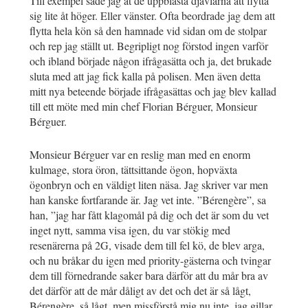
Till exempel sade jag åt de uppblåsta djävlarna att flytta
sig lite åt höger. Eller vänster. Ofta beordrade jag dem att
flytta hela kön så den hamnade vid sidan om de stolpar
och rep jag ställt ut. Begripligt nog förstod ingen varför
och ibland började någon ifrågasätta och ja, det brukade
sluta med att jag fick kalla på polisen. Men även detta
mitt nya beteende började ifrågasättas och jag blev kallad
till ett möte med min chef Florian Bérguer, Monsieur
Bérguer.
Monsieur Bérguer var en reslig man med en enorm
kulmage, stora öron, tättsittande ögon, hopväxta
ögonbryn och en väldigt liten näsa. Jag skriver var men
han kanske fortfarande är. Jag vet inte. ”Bérengère”, sa
han, ”jag har fått klagomål på dig och det är som du vet
inget nytt, samma visa igen, du var stökig med
resenärerna på 2G, visade dem till fel kö, de blev arga,
och nu bråkar du igen med priority-gästerna och tvingar
dem till förnedrande saker bara därför att du mår bra av
det därför att de mår dåligt av det och det är så lågt,
Bérengère, så lågt, men missförstå mig nu inte, jag gillar