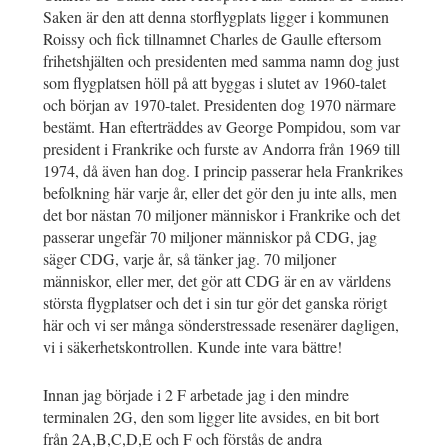
Saken är den att denna storflygplats ligger i kommunen
Roissy och fick tillnamnet Charles de Gaulle eftersom
frihetshjälten och presidenten med samma namn dog just
som flygplatsen höll på att byggas i slutet av 1960-talet
och början av 1970-talet. Presidenten dog 1970 närmare
bestämt. Han efterträddes av George Pompidou, som var
president i Frankrike och furste av Andorra från 1969 till
1974, då även han dog. I princip passerar hela Frankrikes
befolkning här varje år, eller det gör den ju inte alls, men
det bor nästan 70 miljoner människor i Frankrike och det
passerar ungefär 70 miljoner människor på CDG, jag
säger CDG, varje år, så tänker jag. 70 miljoner
människor, eller mer, det gör att CDG är en av världens
största flygplatser och det i sin tur gör det ganska rörigt
här och vi ser många sönderstressade resenärer dagligen,
vi i säkerhetskontrollen. Kunde inte vara bättre!
Innan jag började i 2 F arbetade jag i den mindre
terminalen 2G, den som ligger lite avsides, en bit bort
från 2A,B,C,D,E och F och förstås de andra