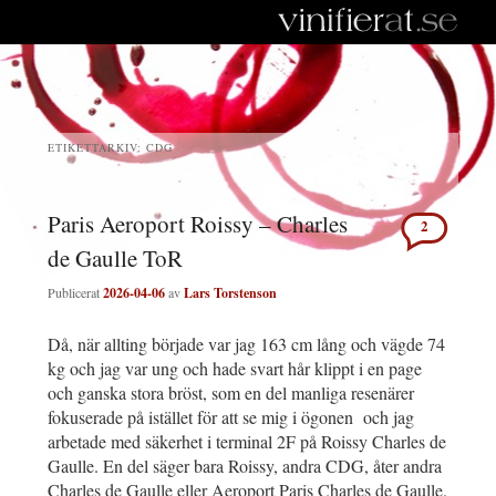
ETIKETTARKIV:
CDG
Paris Aeroport Roissy – Charles
2
de Gaulle ToR
Publicerat
2026-04-06
av
Lars Torstenson
Då, när allting började var jag 163 cm lång och vägde 74
kg och jag var ung och hade svart hår klippt i en page
och ganska stora bröst, som en del manliga resenärer
fokuserade på istället för att se mig i ögonen och jag
arbetade med säkerhet i terminal 2F på Roissy Charles de
Gaulle. En del säger bara Roissy, andra CDG, åter andra
Charles de Gaulle eller Aeroport Paris Charles de Gaulle.