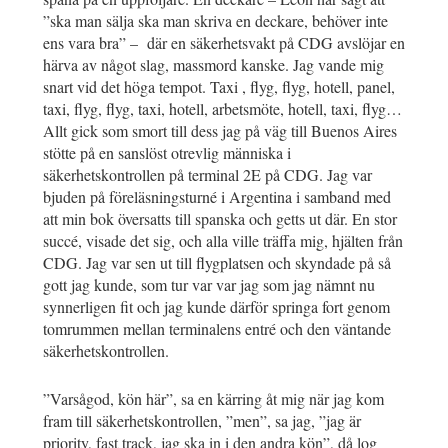
”ska man sälja ska man skriva en deckare, behöver inte
ens vara bra” – där en säkerhetsvakt på CDG avslöjar en
härva av något slag, massmord kanske. Jag vande mig
snart vid det höga tempot. Taxi , flyg, flyg, hotell, panel,
taxi, flyg, flyg, taxi, hotell, arbetsmöte, hotell, taxi, flyg…
Allt gick som smort till dess jag på väg till Buenos Aires
stötte på en sanslöst otrevlig människa i
säkerhetskontrollen på terminal 2E på CDG. Jag var
bjuden på föreläsningsturné i Argentina i samband med
att min bok översatts till spanska och getts ut där. En stor
succé, visade det sig, och alla ville träffa mig, hjälten från
CDG. Jag var sen ut till flygplatsen och skyndade på så
gott jag kunde, som tur var var jag som jag nämnt nu
synnerligen fit och jag kunde därför springa fort genom
tomrummen mellan terminalens entré och den väntande
säkerhetskontrollen.
”Varsågod, kön här”, sa en kärring åt mig när jag kom
fram till säkerhetskontrollen, ”men”, sa jag, ”jag är
priority, fast track, jag ska in i den andra kön”, då log