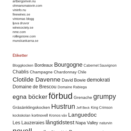
artbergomvin.nu
ohmansmatovin.com
vininfo.nu
finewines.se
vintomas blogg
ljuva druvor
winesociety.se
nme.com
rollingstone.com
munskankarna.se
Etiketter
Bourgogne
Bordeaux
Cabernet Sauvignon
Bloggkocken
Chablis
Champagne
Chardonnay
Chile
Clotilde Davenne
demokrati
David Bowie
Domaine de Brescou
Domaine Rabiega
förbud
grumpy
egna böcker
Grenache
Hustrun
Gräsänklingskocken
King Crimson
Jeff Beck
Languedoc
kortnovell
kockskolan
Kronos väv
långtidstest
Les Lauzeraies
Napa Valley
naturvin