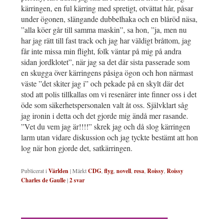
kärringen, en ful kärring med spretigt, otvättat hår, påsar
under ögonen, slängande dubbelhaka och en blåröd näsa,
”alla köer går till samma maskin”, sa hon, ”ja, men nu
har jag rätt till fast track och jag har väldigt bråttom, jag
får inte missa min flight, folk väntar på mig på andra
sidan jordklotet”, när jag sa det där sista passerade som
en skugga över kärringens påsiga ögon och hon närmast
väste ”det skiter jag i” och pekade på en skylt där det
stod att polis tillkallas om vi resenärer inte finner oss i det
öde som säkerhetspersonalen valt åt oss. Självklart såg
jag ironin i detta och det gjorde mig ändå mer rasande.
”Vet du vem jag är!!!!” skrek jag och då slog kärringen
larm utan vidare diskussion och jag tyckte bestämt att hon
log när hon gjorde det, satkärringen.
Publicerat i
Världen
|
Märkt
CDG
,
flyg
,
novell
,
resa
,
Roissy
,
Roissy
Charles de Gaulle
|
2
svar