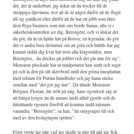
det, det är underbart, jag äskar att du trycker till de
stroppiga djävlarna, tror att de är något därför att de flugit
till sig guldkort eller därför att de har ett jobb som låter
dem flyga business som inte ens borde finnas, alla vi i
säkerhetskontrollen ser dig, Bérengère, och vi älskar det
du gör, du är en hjälte här på Roissy, en legendar, du gör
det vi andra bara drömmer om att göra och hittills har jag
kunnat rädda dig kvar här trots alla klagomålen, men
Bérengère, du dricker på jobbet och det går inte för sig”,
Monsieur plockade här ut tandpetaren han suttit och sugit
på och la den på sitt skrivbord intill den gröna musplattan
med reklam för Purina hundfoder och jag hann sticka
emellan med ”det gör jag inte”. Då tittade Monsieur
Bérguer, Florian, lite trött på mig, hans ögonlock såg ut
att hänga tyngre än de annars ändå alltid gjorde och de
tättsittande ögonen föreföll att komma ändå närmare
varandra, ”Bérengère”, sa han, ”du smygsuper till och
med av den beslagtagna spriten”.
Först visste jag inte vad jag skulle ta mig till när jag fick