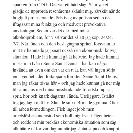
sparken från CDG. Det var ett hårt slag. Så mycket
glädje de upprörda resenärerna skänkt mig, särskilt när de
högljutt protesterande förts iväg av polisen sedan de
ifrågasatt mina felaktiga och medvetet provokativa
anvisningar. Sedan var det där med mina
alkoholproblem, för visst var det så att jag söp, 24/24,
7/7. När lönen och den beslagtagna spriten försvann ur
mitt liv hamnade jag snart också i en ekonomiskt knivig
situation. Hade lätt kunnat gå åt helvete. Jag hade kunnat
mista min tvåa i Seine-Saint-Denis – här kan någon
invända att även om det var en tvåa kan väl ingen sörja
en lägenhet i den förtappade förorten Seine-Saint-Denis,
man jag råkar trivas här – och jag hade kunnat gå ner mig
tillsammans med mina missbrukande förortskompisar,
sprit, hor och knark dagarna i ända. Uteliggare. Istället
tog jag tag i mitt liv. Slutade supa. Började gymma. Gick
till arbetsförmedlingen. Fick inget jobb men
arbetslöshetsunderstöd som höll mig kvar i lägenheten
och redde ut min prekära ekonomiska situation som såg
allt bättre ut för var dag nu när jag slutat supa och knappt