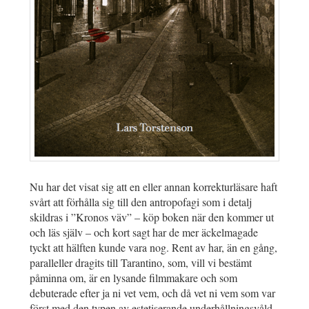
Nu har det visat sig att en eller annan korrekturläsare haft
svårt att förhålla sig till den antropofagi som i detalj
skildras i ”Kronos väv” – köp boken när den kommer ut
och läs själv – och kort sagt har de mer äckelmagade
tyckt att hälften kunde vara nog. Rent av har, än en gång,
paralleller dragits till Tarantino, som, vill vi bestämt
påminna om, är en lysande filmmakare och som
debuterade efter ja ni vet vem, och då vet ni vem som var
först med den typen av estetiserande underhållningsvåld