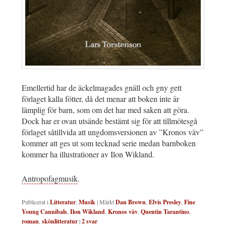
Emellertid har de äckelmagades gnäll och gny gett
förlaget kalla fötter, då det menar att boken inte är
lämplig för barn, som om det har med saken att göra.
Dock har er ovan utsände bestämt sig för att tillmötesgå
förlaget såtillvida att ungdomsversionen av ”Kronos väv”
kommer att ges ut som tecknad serie medan barnboken
kommer ha illustrationer av Ilon Wikland.
Antropofagmusik
.
Publicerat i
Litteratur
,
Musik
|
Märkt
Dan Brown
,
Elvis Presley
,
Fine
Young Cannibals
,
Ilon Wikland
,
Kronos väv
,
Quentin Tarantino
,
roman
,
skönlitteratur
|
2
svar