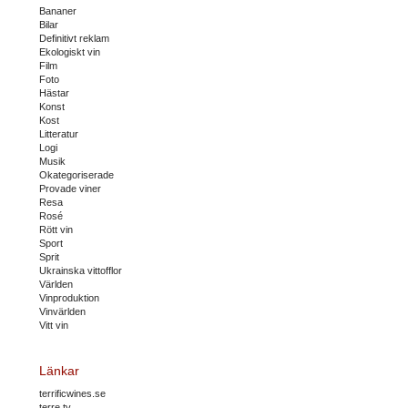
Bananer
Bilar
Definitivt reklam
Ekologiskt vin
Film
Foto
Hästar
Konst
Kost
Litteratur
Logi
Musik
Okategoriserade
Provade viner
Resa
Rosé
Rött vin
Sport
Sprit
Ukrainska vittofflor
Världen
Vinproduktion
Vinvärlden
Vitt vin
Länkar
terrificwines.se
terre.tv