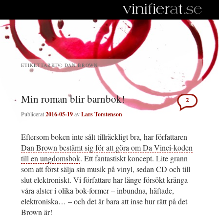
ETIKETTARKIV:
DAN BROWN
Min roman blir barnbok!
2
Publicerat
2016-05-19
av
Lars Torstenson
Eftersom boken inte sålt tillräckligt bra, har författaren
Dan Brown bestämt sig för att göra om Da Vinci-koden
till en ungdomsbok
. Ett fantastiskt koncept. Lite grann
som att först sälja sin musik på vinyl, sedan CD och till
slut elektroniskt. Vi författare har länge försökt kränga
våra alster i olika bok-former – inbundna, häftade,
elektroniska… – och det är bara att inse hur rätt på det
Brown är!