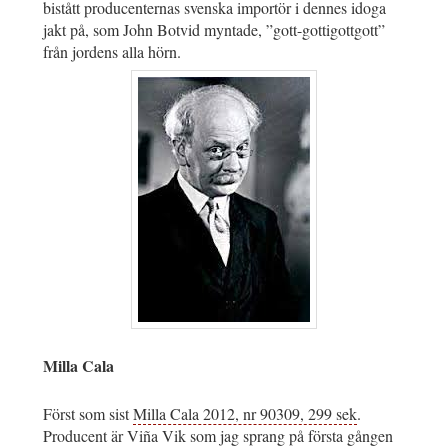
bistått producenternas svenska importör i dennes idoga
jakt på, som John Botvid myntade, ”gott-gottigottgott”
från jordens alla hörn.
Milla Cala
Först som sist
Milla Cala 2012, nr 90309, 299 sek
.
Producent är Viña Vik som jag sprang på första gången