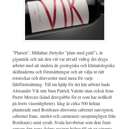
”Platsen”, Millahue (betyder ”plats med guld”), är
gigantisk och när den väl var utvald vidtog det dryga
arbetet med att studera de geologiska och klimatologiska
skillnaderna och förutsättningar och att välja ut rätt
rotstockar och druvsorter med mera för varje
fält/förutsättning. Till sin hjälp för det här arbetet hade
Alexander Vik inte bara Patrick Valette utan också Jean-
Pierre Mercier (känd druvgubbe för er som har nollkoll
på livets väsentligheter). Idag är cirka 500 hektar
planterade med Bordeaux-druvorna cabernet sauvignon,
cabernet franc, merlot och carmenere (ursprungligen från
Bordeaux) samt syrah. Svala havsbrisar som drar fram
genom den egna dalens raviner bidrar till att ge vinerna