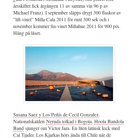
årsskiftet fick årgången 11 av samma vin 96 p av
Michael Franz). I september släpps drygt 300 flaskor av
”lill-vinet” Milla Cala 2011 för runt 300 sek och i
november kommer fin-vinet Millahue 2011 för 900 pix.
Häng på låset.
Susana Saez y Los Peñis de Cecil Gonzalez
.
Nationalskalden
Neruda tolkad i Bogota
.
Hoola Bandola
Band
sjunger om Victor Jara. En liten latinsk kick med
Cal Tjader
. Los Kjarkas hörs ända till Chile när de