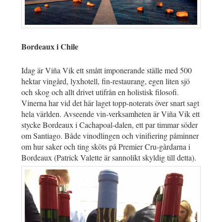
Bordeaux i Chile
Idag är Viña Vik ett smått imponerande ställe med 500
hektar vingård, lyxhotell, fin-restaurang, egen liten sjö
och skog och allt drivet utifrån en holistisk filosofi.
Vinerna har vid det här laget topp-noterats över snart sagt
hela världen. Avseende vin-verksamheten är Viña Vik ett
stycke Bordeaux i Cachapoal-dalen, ett par timmar söder
om Santiago. Både vinodlingen och vinifiering påminner
om hur saker och ting sköts på Premier Cru-gårdarna i
Bordeaux (Patrick Valette är sannolikt skyldig till detta).