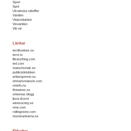
Sport
Sprit
Ukrainska vittofflor
Världen
Vinproduktion
Vinvärlden
Vitt vin
Länkar
terrificwines.se
terre.tv
librarything.com
ted.com
matochsmak.se
publicistklubben
artbergomvin.nu
ohmansmatovin.com
vininfo.nu
finewines.se
vintomas blogg
ljuva druvor
winesociety.se
nme.com
rollingstone.com
munskankarna.se
Etiketter