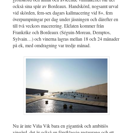
också sina spår av Bordeaux. Handskörd, nogsamt urval
vid skörden, fem-sex dagars kallmacering vid 8+, fem
överpumpningar per dag under jäsningen och därefter en
till två veckors macerering. Ekfaten kommer från
Frankrike och Bordeaux (Séguin-Moreau, Demptos,
Sylvain…) och vinerna lagras mellan 18 och 24 månader
på ek, med omdragning var tredje månad.
Nu är inte Viña Vik bara en gigantisk och ambitiös
vingård, det är också en förstklassig restaurang och ett