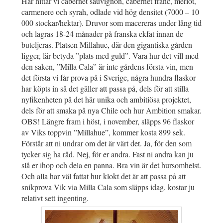
Här hittar vi cabernet sauvignon, cabernet franc, merlot,
carmenere och syrah, odlade vid hög densitet (7000 – 10
000 stockar/hektar). Druvor som macereras under lång tid
och lagras 18-24 månader på franska ekfat innan de
buteljeras. Platsen Millahue, där den gigantiska gården
ligger, lär betyda ”plats med guld”. Vara hur det vill med
den saken, ”Milla Cala” är inte gårdens första vin, men
det första vi får prova på i Sverige, några hundra flaskor
har köpts in så det gäller att passa på, dels för att stilla
nyfikenheten på det här unika och ambitiösa projektet,
dels för att smaka på nya Chile och hur Ambition smakar.
OBS! Längre fram i höst, i november, släpps 96 flaskor
av Viks toppvin ”Millahue”, kommer kosta 899 sek.
Förstår att ni undrar om det är värt det. Ja, för den som
tycker sig ha råd. Nej, för er andra. Fast ni andra kan ju
slå er ihop och dela en panna. Bra vin är det hursomhelst.
Och alla har väl fattat hur klokt det är att passa på att
snikprova Vik via Milla Cala som släpps idag, kostar ju
relativt sett ingenting.