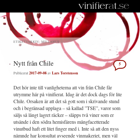
ETIKETTARKIV:
MILLAHUE
Nytt från Chile
5
Publicerat
2017-09-08
av
Lars Torstenson
Det hör inte till vanligheterna att vin från Chile får
utrymme här på vinifierat. Idag är det dock dags för lite
Chile. Orsaken är att det så gott som i skrivande stund
och i begränsad upplaga – så kallad ”TSE”, varor som
säljs så långt lagret räcker – släpps två viner som er
utsände i den södra hemisfärens mångfacetterade
vinutbud haft ett litet finger med i. Inte så att den nyss
nämnde har konsultat avseende vinmakeriet, men väl