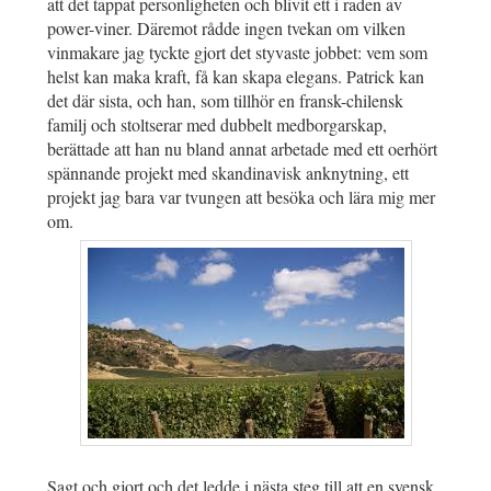
att det tappat personligheten och blivit ett i raden av
power-viner. Däremot rådde ingen tvekan om vilken
vinmakare jag tyckte gjort det styvaste jobbet: vem som
helst kan maka kraft, få kan skapa elegans. Patrick kan
det där sista, och han, som tillhör en fransk-chilensk
familj och stoltserar med dubbelt medborgarskap,
berättade att han nu bland annat arbetade med ett oerhört
spännande projekt med skandinavisk anknytning, ett
projekt jag bara var tvungen att besöka och lära mig mer
om.
Sagt och gjort och det ledde i nästa steg till att en svensk