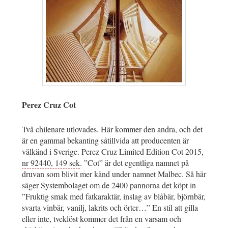
Perez Cruz Cot
Två chilenare utlovades. Här kommer den andra, och det
är en gammal bekanting såtillvida att producenten är
välkänd i Sverige.
Perez Cruz Limited Edition Cot 2015,
nr 92440, 149 sek
. ”Cot” är det egentliga namnet på
druvan som blivit mer känd under namnet Malbec. Så här
säger Systembolaget om de 2400 pannorna det köpt in
”Fruktig smak med fatkaraktär, inslag av blåbär, björnbär,
svarta vinbär, vanilj, lakrits och örter…” En stil att gilla
eller inte, tveklöst kommer det från en varsam och