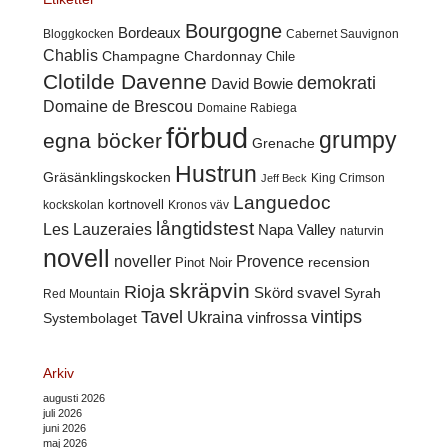
Bourgogne
Bordeaux
Cabernet Sauvignon
Bloggkocken
Chablis
Champagne
Chardonnay
Chile
Clotilde Davenne
demokrati
David Bowie
Domaine de Brescou
Domaine Rabiega
förbud
grumpy
egna böcker
Grenache
Hustrun
Gräsänklingskocken
King Crimson
Jeff Beck
Languedoc
kortnovell
kockskolan
Kronos väv
långtidstest
Les Lauzeraies
Napa Valley
naturvin
novell
noveller
Provence
recension
Pinot Noir
skräpvin
Rioja
Skörd
svavel
Syrah
Red Mountain
Tavel
vintips
Ukraina
Systembolaget
vinfrossa
Arkiv
augusti 2026
juli 2026
juni 2026
maj 2026