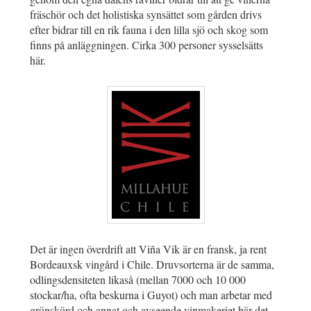
fräschör och det holistiska synsättet som gården drivs
efter bidrar till en rik fauna i den lilla sjö och skog som
finns på anläggningen. Cirka 300 personer sysselsätts
här.
Det är ingen överdrift att Viña Vik är en fransk, ja rent
Bordeauxsk vingård i Chile. Druvsorterna är de samma,
odlingsdensiteten likaså (mellan 7000 och 10 000
stockar/ha, ofta beskurna i Guyot) och man arbetar med
grönskörd och annat och avseende vinmakeriet bär det