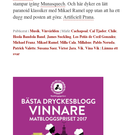
stampar igång
Munasquech
. Och här dyker en lätt
paranoid klassiker med Mikael Ramel upp utan att ha ett
dugg med posten att göra:
Artificiell Prana
.
Publicerat i
Musik
,
Vinvärlden
|
Märkt
Cachapoal
,
Cal Tjader
,
Chile
,
Hoola Bandola Band
,
James Suckling
,
Los Peñis de Cecil Gonzalez
,
Michael Franz
,
Mikael Ramel
,
Milla Cala
,
Millahue
,
Pablo Neruda
,
Patrick Valette
,
Susana Saez
,
Victor Jara
,
Vik
,
Vina Vik
|
Lämna ett
svar