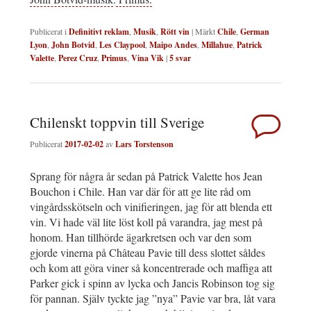
Publicerat i
Definitivt reklam
,
Musik
,
Rött vin
|
Märkt
Chile
,
German
Lyon
,
John Botvid
,
Les Claypool
,
Maipo Andes
,
Millahue
,
Patrick
Valette
,
Perez Cruz
,
Primus
,
Vina Vik
|
5
svar
Chilenskt toppvin till Sverige
Publicerat
2017-02-02
av
Lars Torstenson
Sprang för några år sedan på Patrick Valette hos Jean
Bouchon i Chile. Han var där för att ge lite råd om
vingårdsskötseln och vinifieringen, jag för att blenda ett
vin. Vi hade väl lite löst koll på varandra, jag mest på
honom. Han tillhörde ägarkretsen och var den som
gjorde vinerna på Château Pavie till dess slottet såldes
och kom att göra viner så koncentrerade och maffiga att
Parker gick i spinn av lycka och Jancis Robinson tog sig
för pannan. Själv tyckte jag ”nya” Pavie var bra, låt vara