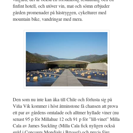
finfint hotell, och utöver vin, mat och sömn erbjuder
gården promenader på hästryggen, cykelturer med
mountain bike, vandringar med mera.
Den som nu inte kan åka till Chile och förlusta sig på
Viña Vik kommer i höst åtminstone få chansen att prova
ett par av gårdens omtalade och alltmer hyllade viner (nu
senast 95 p för Millahue 12 och 91 p för ”lill-vinet” Milla
Cala av James Suckling (Milla Cala fick nyligen också
guld i Concours Mondiale i Bryssel) och precis före